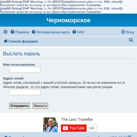
[phpBB Debug] PHP Warning
: in file
[ROOT]/phpbb/session.php
on line
580
:
sizeof():
Parameter must be an array or an object that implements Countable
[phpBB Debug] PHP Warning
: in file
[ROOT]/phpbb/session.php
on line
636
:
sizeof():
Parameter must be an array or an object that implements Countable
Черноморское
Правила
Интерактивная карта
FAQ
Вход
П
Список форумов
о
Выслать пароль
и
с
Имя пользователя:
к
Адрес email:
Адрес email, связанный с вашей учётной записью. Если вы не изменили его в
Личном разделе, то это адрес email, указанный вами при регистрации.