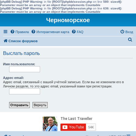
[phpBB Debug] PHP Warning
: in file
[ROOT]/phpbb/session.php
on line
580
:
sizeof():
Parameter must be an array or an object that implements Countable
[phpBB Debug] PHP Warning
: in file
[ROOT]/phpbb/session.php
on line
636
:
sizeof():
Parameter must be an array or an object that implements Countable
Черноморское
Правила
Интерактивная карта
FAQ
Вход
П
Список форумов
о
Выслать пароль
и
с
Имя пользователя:
к
Адрес email:
Адрес email, связанный с вашей учётной записью. Если вы не изменили его в
Личном разделе, то это адрес email, указанный вами при регистрации.