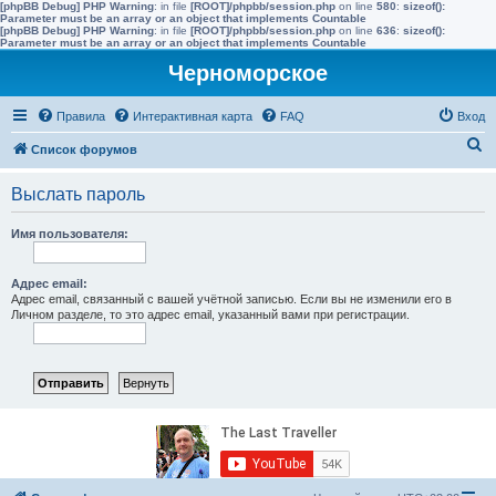
[phpBB Debug] PHP Warning
: in file
[ROOT]/phpbb/session.php
on line
580
:
sizeof():
Parameter must be an array or an object that implements Countable
[phpBB Debug] PHP Warning
: in file
[ROOT]/phpbb/session.php
on line
636
:
sizeof():
Parameter must be an array or an object that implements Countable
Черноморское
Правила
Интерактивная карта
FAQ
Вход
П
Список форумов
о
Выслать пароль
и
с
Имя пользователя:
к
Адрес email:
Адрес email, связанный с вашей учётной записью. Если вы не изменили его в
Личном разделе, то это адрес email, указанный вами при регистрации.