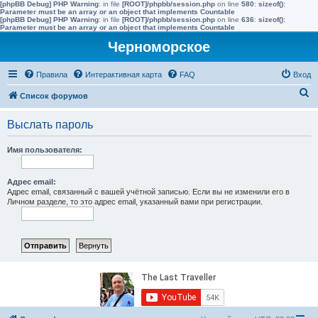
[phpBB Debug] PHP Warning
: in file
[ROOT]/phpbb/session.php
on line
580
:
sizeof():
Parameter must be an array or an object that implements Countable
[phpBB Debug] PHP Warning
: in file
[ROOT]/phpbb/session.php
on line
636
:
sizeof():
Parameter must be an array or an object that implements Countable
Черноморское
Правила
Интерактивная карта
FAQ
Вход
П
Список форумов
о
Выслать пароль
и
с
Имя пользователя:
к
Адрес email:
Адрес email, связанный с вашей учётной записью. Если вы не изменили его в
Личном разделе, то это адрес email, указанный вами при регистрации.