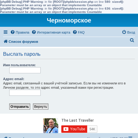
[phpBB Debug] PHP Warning
: in file
[ROOT]/phpbb/session.php
on line
580
:
sizeof():
Parameter must be an array or an object that implements Countable
[phpBB Debug] PHP Warning
: in file
[ROOT]/phpbb/session.php
on line
636
:
sizeof():
Parameter must be an array or an object that implements Countable
Черноморское
Правила
Интерактивная карта
FAQ
Вход
П
Список форумов
о
Выслать пароль
и
с
Имя пользователя:
к
Адрес email:
Адрес email, связанный с вашей учётной записью. Если вы не изменили его в
Личном разделе, то это адрес email, указанный вами при регистрации.