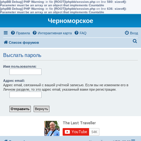
[phpBB Debug] PHP Warning
: in file
[ROOT]/phpbb/session.php
on line
580
:
sizeof():
Parameter must be an array or an object that implements Countable
[phpBB Debug] PHP Warning
: in file
[ROOT]/phpbb/session.php
on line
636
:
sizeof():
Parameter must be an array or an object that implements Countable
Черноморское
Правила
Интерактивная карта
FAQ
Вход
П
Список форумов
о
Выслать пароль
и
с
Имя пользователя:
к
Адрес email:
Адрес email, связанный с вашей учётной записью. Если вы не изменили его в
Личном разделе, то это адрес email, указанный вами при регистрации.