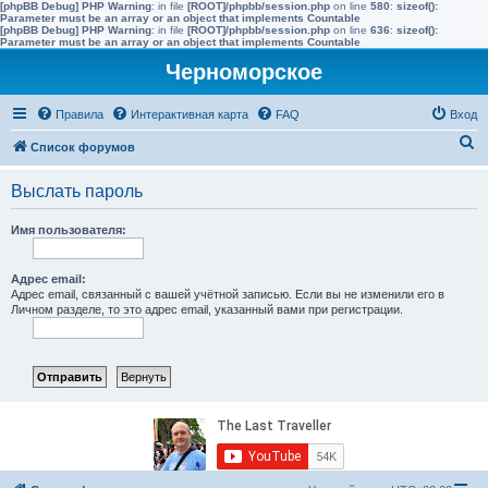
[phpBB Debug] PHP Warning
: in file
[ROOT]/phpbb/session.php
on line
580
:
sizeof():
Parameter must be an array or an object that implements Countable
[phpBB Debug] PHP Warning
: in file
[ROOT]/phpbb/session.php
on line
636
:
sizeof():
Parameter must be an array or an object that implements Countable
Черноморское
Правила
Интерактивная карта
FAQ
Вход
П
Список форумов
о
Выслать пароль
и
с
Имя пользователя:
к
Адрес email:
Адрес email, связанный с вашей учётной записью. Если вы не изменили его в
Личном разделе, то это адрес email, указанный вами при регистрации.