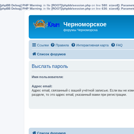
[phpBB Debug] PHP Warning
: in file
[ROOT]/phpbb/session.php
on line
580
:
sizeof(): Parame
[phpBB Debug] PHP Warning
: in file
[ROOT]/phpbb/session.php
on line
636
:
sizeof(): Parame
Черноморское
форумы Черноморска
Ссылки
Правила
Интерактивная карта
FAQ
Список форумов
Выслать пароль
Имя пользователя:
Адрес email:
Адрес email, связанный с вашей учётной записью. Если вы не изм
разделе, то это адрес email, указанный вами при регистрации.
Список форумов