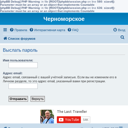
[phpBB Debug] PHP Warning
: in file
[ROOT]/phpbb/session.php
on line
580
:
sizeof():
Parameter must be an array or an object that implements Countable
[phpBB Debug] PHP Warning
: in file
[ROOT]/phpbb/session.php
on line
636
:
sizeof():
Parameter must be an array or an object that implements Countable
Черноморское
Правила
Интерактивная карта
FAQ
Вход
П
Список форумов
о
Выслать пароль
и
с
Имя пользователя:
к
Адрес email:
Адрес email, связанный с вашей учётной записью. Если вы не изменили его в
Личном разделе, то это адрес email, указанный вами при регистрации.