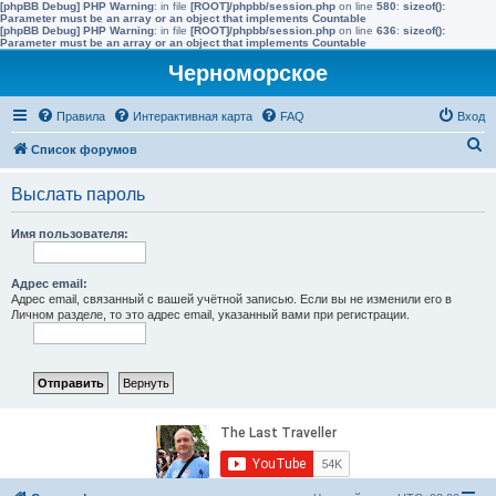
[phpBB Debug] PHP Warning
: in file
[ROOT]/phpbb/session.php
on line
580
:
sizeof():
Parameter must be an array or an object that implements Countable
[phpBB Debug] PHP Warning
: in file
[ROOT]/phpbb/session.php
on line
636
:
sizeof():
Parameter must be an array or an object that implements Countable
Черноморское
Правила
Интерактивная карта
FAQ
Вход
П
Список форумов
о
Выслать пароль
и
с
Имя пользователя:
к
Адрес email:
Адрес email, связанный с вашей учётной записью. Если вы не изменили его в
Личном разделе, то это адрес email, указанный вами при регистрации.