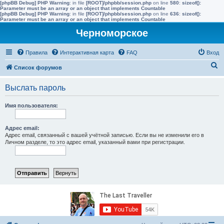
[phpBB Debug] PHP Warning
: in file
[ROOT]/phpbb/session.php
on line
580
:
sizeof():
Parameter must be an array or an object that implements Countable
[phpBB Debug] PHP Warning
: in file
[ROOT]/phpbb/session.php
on line
636
:
sizeof():
Parameter must be an array or an object that implements Countable
Черноморское
Правила
Интерактивная карта
FAQ
Вход
П
Список форумов
о
Выслать пароль
и
с
Имя пользователя:
к
Адрес email:
Адрес email, связанный с вашей учётной записью. Если вы не изменили его в
Личном разделе, то это адрес email, указанный вами при регистрации.