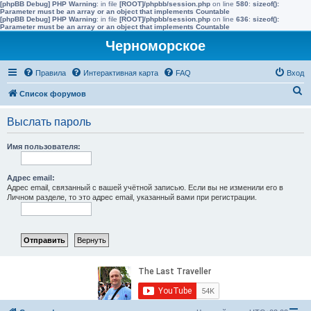
[phpBB Debug] PHP Warning
: in file
[ROOT]/phpbb/session.php
on line
580
:
sizeof():
Parameter must be an array or an object that implements Countable
[phpBB Debug] PHP Warning
: in file
[ROOT]/phpbb/session.php
on line
636
:
sizeof():
Parameter must be an array or an object that implements Countable
Черноморское
Правила
Интерактивная карта
FAQ
Вход
П
Список форумов
о
Выслать пароль
и
с
Имя пользователя:
к
Адрес email:
Адрес email, связанный с вашей учётной записью. Если вы не изменили его в
Личном разделе, то это адрес email, указанный вами при регистрации.