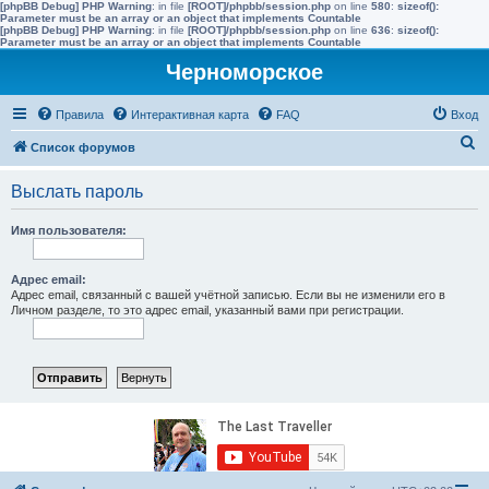
[phpBB Debug] PHP Warning
: in file
[ROOT]/phpbb/session.php
on line
580
:
sizeof():
Parameter must be an array or an object that implements Countable
[phpBB Debug] PHP Warning
: in file
[ROOT]/phpbb/session.php
on line
636
:
sizeof():
Parameter must be an array or an object that implements Countable
Черноморское
Правила
Интерактивная карта
FAQ
Вход
П
Список форумов
о
Выслать пароль
и
с
Имя пользователя:
к
Адрес email:
Адрес email, связанный с вашей учётной записью. Если вы не изменили его в
Личном разделе, то это адрес email, указанный вами при регистрации.