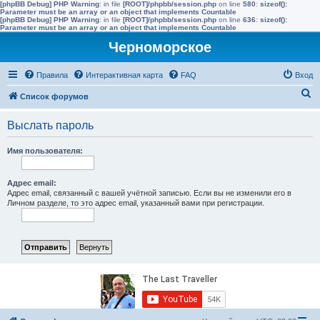
[phpBB Debug] PHP Warning
: in file
[ROOT]/phpbb/session.php
on line
580
:
sizeof():
Parameter must be an array or an object that implements Countable
[phpBB Debug] PHP Warning
: in file
[ROOT]/phpbb/session.php
on line
636
:
sizeof():
Parameter must be an array or an object that implements Countable
Черноморское
Правила
Интерактивная карта
FAQ
Вход
П
Список форумов
о
Выслать пароль
и
с
Имя пользователя:
к
Адрес email:
Адрес email, связанный с вашей учётной записью. Если вы не изменили его в
Личном разделе, то это адрес email, указанный вами при регистрации.