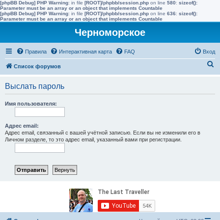
[phpBB Debug] PHP Warning
: in file
[ROOT]/phpbb/session.php
on line
580
:
sizeof():
Parameter must be an array or an object that implements Countable
[phpBB Debug] PHP Warning
: in file
[ROOT]/phpbb/session.php
on line
636
:
sizeof():
Parameter must be an array or an object that implements Countable
Черноморское
Правила
Интерактивная карта
FAQ
Вход
П
Список форумов
о
Выслать пароль
и
с
Имя пользователя:
к
Адрес email:
Адрес email, связанный с вашей учётной записью. Если вы не изменили его в
Личном разделе, то это адрес email, указанный вами при регистрации.