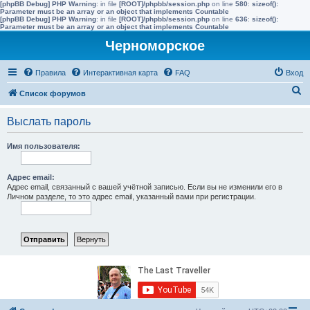
[phpBB Debug] PHP Warning
: in file
[ROOT]/phpbb/session.php
on line
580
:
sizeof():
Parameter must be an array or an object that implements Countable
[phpBB Debug] PHP Warning
: in file
[ROOT]/phpbb/session.php
on line
636
:
sizeof():
Parameter must be an array or an object that implements Countable
Черноморское
Правила
Интерактивная карта
FAQ
Вход
П
Список форумов
о
Выслать пароль
и
с
Имя пользователя:
к
Адрес email:
Адрес email, связанный с вашей учётной записью. Если вы не изменили его в
Личном разделе, то это адрес email, указанный вами при регистрации.