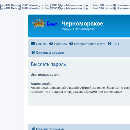
[phpBB Debug] PHP Warning
: in file
[ROOT]/phpbb/session.php
on line
580
:
sizeof(): Parame
[phpBB Debug] PHP Warning
: in file
[ROOT]/phpbb/session.php
on line
636
:
sizeof(): Parame
Черноморское
форумы Черноморска
Ссылки
Правила
Интерактивная карта
FAQ
Список форумов
Выслать пароль
Имя пользователя:
Адрес email:
Адрес email, связанный с вашей учётной записью. Если вы не изм
разделе, то это адрес email, указанный вами при регистрации.
Список форумов