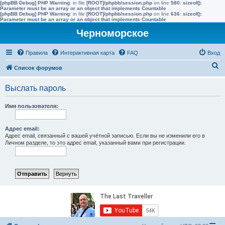
[phpBB Debug] PHP Warning
: in file
[ROOT]/phpbb/session.php
on line
580
:
sizeof():
Parameter must be an array or an object that implements Countable
[phpBB Debug] PHP Warning
: in file
[ROOT]/phpbb/session.php
on line
636
:
sizeof():
Parameter must be an array or an object that implements Countable
Черноморское
Правила
Интерактивная карта
FAQ
Вход
П
Список форумов
о
Выслать пароль
и
с
Имя пользователя:
к
Адрес email:
Адрес email, связанный с вашей учётной записью. Если вы не изменили его в
Личном разделе, то это адрес email, указанный вами при регистрации.