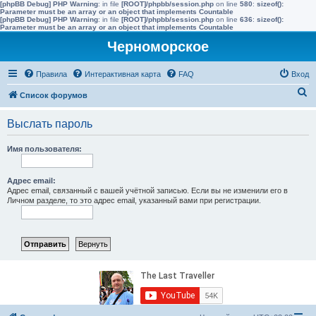
[phpBB Debug] PHP Warning
: in file
[ROOT]/phpbb/session.php
on line
580
:
sizeof():
Parameter must be an array or an object that implements Countable
[phpBB Debug] PHP Warning
: in file
[ROOT]/phpbb/session.php
on line
636
:
sizeof():
Parameter must be an array or an object that implements Countable
Черноморское
Правила
Интерактивная карта
FAQ
Вход
П
Список форумов
о
Выслать пароль
и
с
Имя пользователя:
к
Адрес email:
Адрес email, связанный с вашей учётной записью. Если вы не изменили его в
Личном разделе, то это адрес email, указанный вами при регистрации.