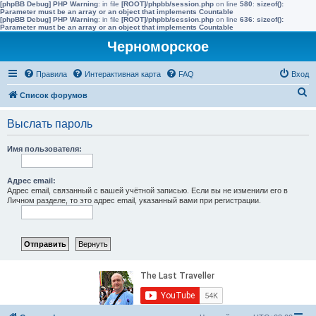
[phpBB Debug] PHP Warning
: in file
[ROOT]/phpbb/session.php
on line
580
:
sizeof():
Parameter must be an array or an object that implements Countable
[phpBB Debug] PHP Warning
: in file
[ROOT]/phpbb/session.php
on line
636
:
sizeof():
Parameter must be an array or an object that implements Countable
Черноморское
Правила
Интерактивная карта
FAQ
Вход
П
Список форумов
о
Выслать пароль
и
с
Имя пользователя:
к
Адрес email:
Адрес email, связанный с вашей учётной записью. Если вы не изменили его в
Личном разделе, то это адрес email, указанный вами при регистрации.