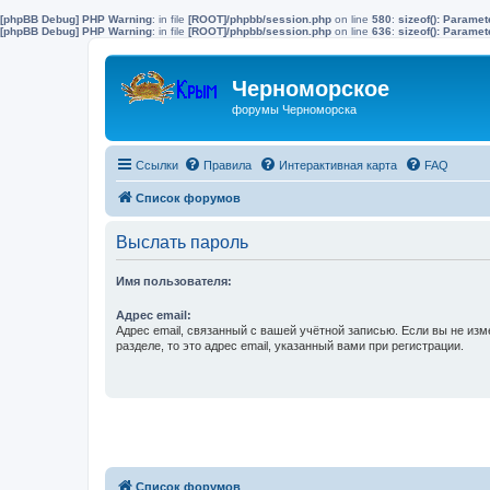
[phpBB Debug] PHP Warning
: in file
[ROOT]/phpbb/session.php
on line
580
:
sizeof(): Parame
[phpBB Debug] PHP Warning
: in file
[ROOT]/phpbb/session.php
on line
636
:
sizeof(): Parame
Черноморское
форумы Черноморска
Ссылки
Правила
Интерактивная карта
FAQ
Список форумов
Выслать пароль
Имя пользователя:
Адрес email:
Адрес email, связанный с вашей учётной записью. Если вы не изм
разделе, то это адрес email, указанный вами при регистрации.
Список форумов