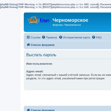
[phpBB Debug] PHP Warning
: in file
[ROOT]/phpbb/session.php
on line
580
:
sizeof(): Parame
[phpBB Debug] PHP Warning
: in file
[ROOT]/phpbb/session.php
on line
636
:
sizeof(): Parame
Черноморское
форумы Черноморска
Ссылки
Правила
Интерактивная карта
FAQ
Список форумов
Выслать пароль
Имя пользователя:
Адрес email:
Адрес email, связанный с вашей учётной записью. Если вы не изм
разделе, то это адрес email, указанный вами при регистрации.
Список форумов