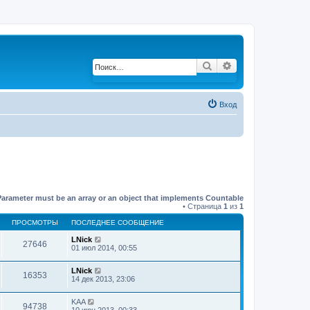
Поиск
Расширенный по
Вход
Parameter must be an array or an object that implements Countable
• Страница
1
из
1
ПРОСМОТРЫ
ПОСЛЕДНЕЕ СООБЩЕНИЕ
LNick
27646
01 июл 2014, 00:55
LNick
16353
14 дек 2013, 23:06
KAA
94738
10 июн 2013, 00:33