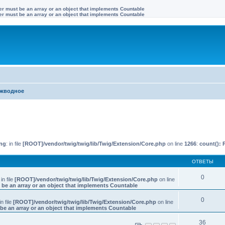
ter must be an array or an object that implements Countable
ter must be an array or an object that implements Countable
жводное
иренный поиск
ng
: in file
[ROOT]/vendor/twig/twig/lib/Twig/Extension/Core.php
on line
1266
:
count(): 
ОТВЕТЫ
0
 in file
[ROOT]/vendor/twig/twig/lib/Twig/Extension/Core.php
on line
 be an array or an object that implements Countable
0
in file
[ROOT]/vendor/twig/twig/lib/Twig/Extension/Core.php
on line
be an array or an object that implements Countable
36