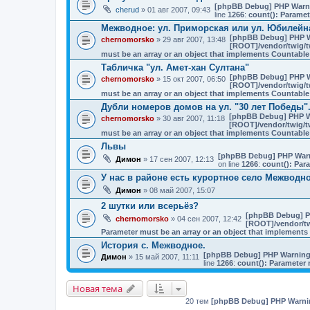
[phpBB Debug] PHP Warn
cherud
» 01 авг 2007, 09:43
line
1266
:
count(): Paramet
Межводное: ул. Приморская или ул. Юбилейн
[phpBB Debug] PHP 
chernomorsko
» 29 авг 2007, 13:48
[ROOT]/vendor/twig/t
must be an array or an object that implements Countable
Табличка "ул. Амет-хан Султана"
[phpBB Debug] PHP 
chernomorsko
» 15 окт 2007, 06:50
[ROOT]/vendor/twig/t
must be an array or an object that implements Countable
Дубли номеров домов на ул. "30 лет Победы"
[phpBB Debug] PHP 
chernomorsko
» 30 авг 2007, 11:18
[ROOT]/vendor/twig/tw
must be an array or an object that implements Countable
Львы
[phpBB Debug] PHP War
Димон
» 17 сен 2007, 12:13
on line
1266
:
count(): Par
У нас в районе есть курортное село Межводн
Димон
» 08 май 2007, 15:07
2 шутки или всерьёз?
[phpBB Debug] P
chernomorsko
» 04 сен 2007, 12:42
[ROOT]/vendor/tw
Parameter must be an array or an object that implement
История с. Межводное.
[phpBB Debug] PHP Warnin
Димон
» 15 май 2007, 11:11
line
1266
:
count(): Parameter 
Новая тема
20 тем
[phpBB Debug] PHP Warni