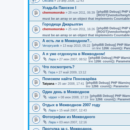
Оксана
» 19 апр 2008, 12:43
Усадьба Панское I
[phpBB Debug] PHP 
chernomorsko
» 28 ноя 2011, 06:39
[ROOT]/vendor/twig/t
must be an array or an object that implements Countable
Городище Джарылгач
[phpBB Debug] PHP 
chernomorsko
» 25 ноя 2011, 16:26
[ROOT]/vendor/twig/t
must be an array or an object that implements Countable
А есть ли в Межводном?..
[phpBB Debug] PHP War
Veropryanik
» 13 мар 2010, 05:22
on line
1266
:
count(): Par
А я уже отдохнула в Межводном!
[phpBB Debug] PHP Warni
Лара
» 27 июн 2007, 08:52
line
1266
:
count(): Paramete
Что посмотреть?
Гера
» 27 май 2009, 13:12
Поможем найти Пономарёва
[phpBB Debug] PHP Warnin
Tatyana
» 25 авг 2008, 17:41
line
1266
:
count(): Parameter 
Один день в Межводном
[phpBB Debug] PHP Warn
vipper
» 08 июн 2008, 17:19
line
1266
:
count(): Paramet
Отдых в Межводном 2007 году
Лара
» 15 май 2007, 12:43
Фотографии из Межводного
Лара
» 03 июл 2007, 12:16
Прогулка за с. Межводное.