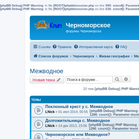
[phpBB Debug] PHP Warning
: in file
[ROOT]/phpbb/session.php
on line
580
:
sizeof(): Parame
[phpBB Debug] PHP Warning
: in file
[ROOT]/phpbb/session.php
on line
636
:
sizeof(): Parame
Черноморское
форумы Черноморска
Ссылки
Правила
Интерактивная карта
FAQ
Список форумов
Черноморск
Живая география
Ме
Межводное
Поиск
Расш
Новая тема
20 тем
[phpBB Debug] PHP Warni
ТЕМЫ
Поклонный крест у с. Межводное
[phpBB Debug] PHP Warning
:
LNick
» 01 июл 2014, 00:55
1266
:
count(): Parameter must
Долгожительница с. Межводное
[phpBB Debug] PHP Warning
: 
LNick
» 14 дек 2013, 23:06
1266
:
count(): Parameter must 
Черноморское или Межводное?