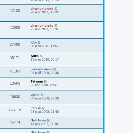
chernomorsko
12120
28 ноя 2011, 06:39
chernomorsko
12088
25 ноя 2011, 16:26
KAA
27406
30 июн 2011, 17:45
Анка
35171
13 мар 2010, 08:17
Был тутошний
41183
29 май 2009, 14:36
Tatyana
13563
25 авг 2008, 17:41
vipper
16630
08 июн 2008, 17:28
Серый
125719
08 мар 2008, 21:40
Nikk Nova
45774
13 дек 2007, 17:48
Nikk Nova