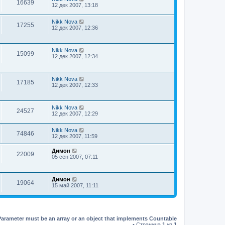
16639
12 дек 2007, 13:18
Nikk Nova
17255
12 дек 2007, 12:36
Nikk Nova
15099
12 дек 2007, 12:34
Nikk Nova
17185
12 дек 2007, 12:33
Nikk Nova
24527
12 дек 2007, 12:29
Nikk Nova
74846
12 дек 2007, 11:59
Димон
22009
05 сен 2007, 07:11
Димон
19064
15 май 2007, 11:11
Parameter must be an array or an object that implements Countable
• Страница
1
из
1