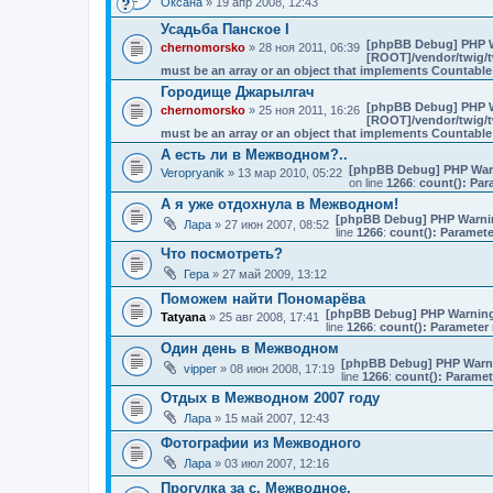
Оксана
» 19 апр 2008, 12:43
Усадьба Панское I
[phpBB Debug] PHP 
chernomorsko
» 28 ноя 2011, 06:39
[ROOT]/vendor/twig/t
must be an array or an object that implements Countable
Городище Джарылгач
[phpBB Debug] PHP 
chernomorsko
» 25 ноя 2011, 16:26
[ROOT]/vendor/twig/t
must be an array or an object that implements Countable
А есть ли в Межводном?..
[phpBB Debug] PHP War
Veropryanik
» 13 мар 2010, 05:22
on line
1266
:
count(): Par
А я уже отдохнула в Межводном!
[phpBB Debug] PHP Warni
Лара
» 27 июн 2007, 08:52
line
1266
:
count(): Paramete
Что посмотреть?
Гера
» 27 май 2009, 13:12
Поможем найти Пономарёва
[phpBB Debug] PHP Warnin
Tatyana
» 25 авг 2008, 17:41
line
1266
:
count(): Parameter 
Один день в Межводном
[phpBB Debug] PHP Warn
vipper
» 08 июн 2008, 17:19
line
1266
:
count(): Paramet
Отдых в Межводном 2007 году
Лара
» 15 май 2007, 12:43
Фотографии из Межводного
Лара
» 03 июл 2007, 12:16
Прогулка за с. Межводное.