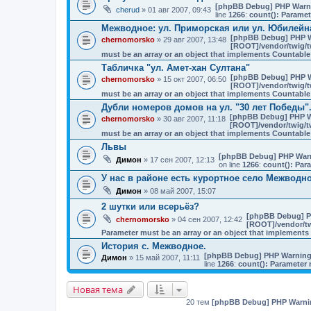
[phpBB Debug] PHP Warn
cherud
» 01 авг 2007, 09:43
line
1266
:
count(): Paramet
Межводное: ул. Приморская или ул. Юбилейн
[phpBB Debug] PHP 
chernomorsko
» 29 авг 2007, 13:48
[ROOT]/vendor/twig/t
must be an array or an object that implements Countable
Табличка "ул. Амет-хан Султана"
[phpBB Debug] PHP 
chernomorsko
» 15 окт 2007, 06:50
[ROOT]/vendor/twig/t
must be an array or an object that implements Countable
Дубли номеров домов на ул. "30 лет Победы"
[phpBB Debug] PHP 
chernomorsko
» 30 авг 2007, 11:18
[ROOT]/vendor/twig/tw
must be an array or an object that implements Countable
Львы
[phpBB Debug] PHP War
Димон
» 17 сен 2007, 12:13
on line
1266
:
count(): Par
У нас в районе есть курортное село Межводн
Димон
» 08 май 2007, 15:07
2 шутки или всерьёз?
[phpBB Debug] P
chernomorsko
» 04 сен 2007, 12:42
[ROOT]/vendor/tw
Parameter must be an array or an object that implement
История с. Межводное.
[phpBB Debug] PHP Warnin
Димон
» 15 май 2007, 11:11
line
1266
:
count(): Parameter 
Новая тема
20 тем
[phpBB Debug] PHP Warni