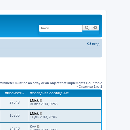
Поиск
Расширенный по
Вход
Parameter must be an array or an object that implements Countable
• Страница
1
из
1
ПРОСМОТРЫ
ПОСЛЕДНЕЕ СООБЩЕНИЕ
LNick
27648
01 июл 2014, 00:55
LNick
16355
14 дек 2013, 23:06
KAA
94740
10 июн 2013, 00:33