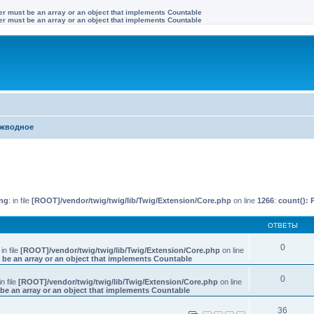
ter must be an array or an object that implements Countable
ter must be an array or an object that implements Countable
жводное
иренный поиск
ng
: in file
[ROOT]/vendor/twig/twig/lib/Twig/Extension/Core.php
on line
1266
:
count(): 
ОТВЕТЫ
0
 in file
[ROOT]/vendor/twig/twig/lib/Twig/Extension/Core.php
on line
 be an array or an object that implements Countable
0
in file
[ROOT]/vendor/twig/twig/lib/Twig/Extension/Core.php
on line
be an array or an object that implements Countable
36