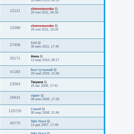
chernomorsko
12121
28 ноя 2011, 06:39
chernomorsko
12088
25 ноя 2011, 16:26
KAA
27408
30 июн 2011, 17:45
Анка
35171
13 мар 2010, 08:17
Был тутошний
41183
29 май 2009, 14:36
Tatyana
13563
25 авг 2008, 17:41
vipper
16631
08 июн 2008, 17:28
Серый
125720
08 мар 2008, 21:40
Nikk Nova
45775
13 дек 2007, 17:48
Nikk Nova