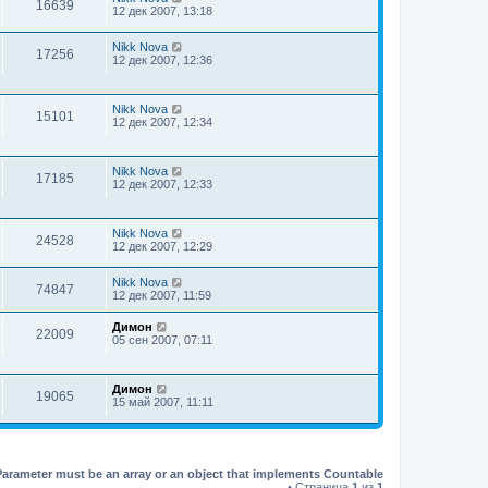
16639
12 дек 2007, 13:18
Nikk Nova
17256
12 дек 2007, 12:36
Nikk Nova
15101
12 дек 2007, 12:34
Nikk Nova
17185
12 дек 2007, 12:33
Nikk Nova
24528
12 дек 2007, 12:29
Nikk Nova
74847
12 дек 2007, 11:59
Димон
22009
05 сен 2007, 07:11
Димон
19065
15 май 2007, 11:11
Parameter must be an array or an object that implements Countable
• Страница
1
из
1