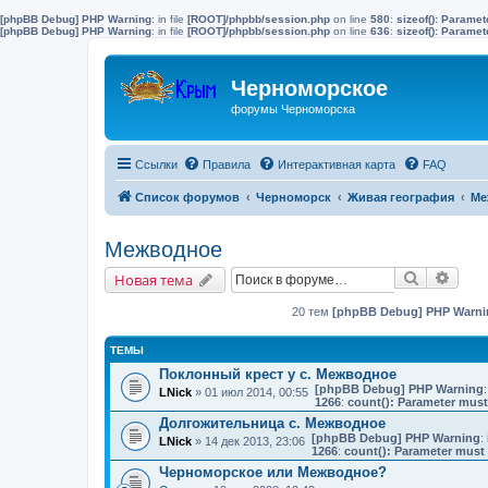
[phpBB Debug] PHP Warning
: in file
[ROOT]/phpbb/session.php
on line
580
:
sizeof(): Parame
[phpBB Debug] PHP Warning
: in file
[ROOT]/phpbb/session.php
on line
636
:
sizeof(): Parame
Черноморское
форумы Черноморска
Ссылки
Правила
Интерактивная карта
FAQ
Список форумов
Черноморск
Живая география
Ме
Межводное
Поиск
Расш
Новая тема
20 тем
[phpBB Debug] PHP Warni
ТЕМЫ
Поклонный крест у с. Межводное
[phpBB Debug] PHP Warning
:
LNick
» 01 июл 2014, 00:55
1266
:
count(): Parameter must
Долгожительница с. Межводное
[phpBB Debug] PHP Warning
: 
LNick
» 14 дек 2013, 23:06
1266
:
count(): Parameter must 
Черноморское или Межводное?