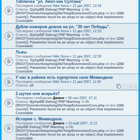
Табличка "ул. Амет-хан Султана"
Последнее сообщение
Nikk Nova
«
12 дек 2007, 12:34
Ответы:
1
[phpBB Debug] PHP Warning
: in file
[ROOT]/vendor/twig/twig/lib/Twig/Extension/Core.php
on line
1266
:
count(): Parameter must be an array or an object that implements
Countable
Дубли номеров домов на ул. "30 лет Победы".
Последнее сообщение
Nikk Nova
«
12 дек 2007, 12:33
Ответы:
2
[phpBB Debug] PHP Warning
: in file
[ROOT]/vendor/twig/twig/lib/Twig/Extension/Core.php
on line
1266
:
count(): Parameter must be an array or an object that implements
Countable
Львы
Последнее сообщение
Nikk Nova
«
12 дек 2007, 12:29
Ответы:
7
[phpBB Debug] PHP Warning
: in file
[ROOT]/vendor/twig/twig/lib/Twig/Extension/Core.php
on line
1266
:
count(): Parameter must be an array or an object that implements
Countable
У нас в районе есть курортное село Межводное
Последнее сообщение
Nikk Nova
«
12 дек 2007, 11:59
Ответы:
24
1
2
3
2 шутки или всерьёз?
Последнее сообщение
Димон
«
05 сен 2007, 07:11
Ответы:
6
[phpBB Debug] PHP Warning
: in file
[ROOT]/vendor/twig/twig/lib/Twig/Extension/Core.php
on line
1266
:
count(): Parameter must be an array or an object that implements
Countable
История с. Межводное.
Последнее сообщение
Димон
«
15 май 2007, 11:11
[phpBB Debug] PHP Warning
: in file
[ROOT]/vendor/twig/twig/lib/Twig/Extension/Core.php
on line
1266
:
count(): Parameter must be an array or an object that implements
Countable