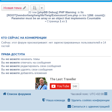
Новая тема
20 тем
[phpBB Debug] PHP Warning
: in file
[ROOT]/vendor/twig/twig/lib/Twig/Extension/Core.php
on line
1266
:
count():
Parameter must be an array or an object that implements Countable
• Страница
1
из
1
КТО СЕЙЧАС НА КОНФЕРЕНЦИИ
Сейчас этот форум просматривают: нет зарегистрированных пользователей и 14
гостей
ПРАВА ДОСТУПА
Вы
не можете
начинать темы
Вы
не можете
отвечать на сообщения
Вы
не можете
редактировать свои сообщения
Вы
не можете
удалять свои сообщения
Вы
не можете
добавлять вложения
Список форумов
Часовой пояс:
UTC+02:00
Наша команда
Удалить cookies конференции
Связаться с администрацией