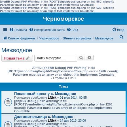
[phpBB Debug] PHP Warning
: in file
[ROOT]/phpbb/session.php
on line
580
:
sizeof():
Parameter must be an array or an object that implements Countable
[phpBB Debug] PHP Warning
: in file
[ROOT]/phpbb/session.php
on line
636
:
sizeof():
Parameter must be an array or an object that implements Countable
Черноморское
Правила
Интерактивная карта
FAQ
Вход
П
Список форумов
Черноморск
Живая география
Межводное
о
Межводное
и
Поиск
Расширенный поис
Новая тема
с
к
20 тем
[phpBB Debug] PHP Warning
: in file
[ROOT]/vendor/twig/twig/lib/Twig/Extension/Core.php
on line
1266
:
count():
Parameter must be an array or an object that implements Countable
• Страница
1
из
1
Темы
Поклонный крест у с. Межводное
Последнее сообщение
LNick
«
01 июл 2014, 00:55
[phpBB Debug] PHP Warning
: in file
[ROOT]/vendor/twig/twig/lib/Twig/Extension/Core.php
on line
1266
:
count(): Parameter must be an array or an object that implements
Countable
Долгожительница с. Межводное
Последнее сообщение
LNick
«
14 дек 2013, 23:06
[phpBB Debug] PHP Warning
: in file