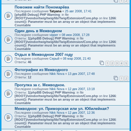
1
2
Поможем найти Пономарёва
Последнее сообщение
Tatyana
«
25 авг 2008, 17:41
[phpBB Debug] PHP Warning
: in file
[ROOT]/vendor/twig/twig/lib/Twig/Extension/Core.php
on line
1266
:
count(): Parameter must be an array or an object that implements
Countable
Один день в Межводном
Последнее сообщение
vipper
«
08 июн 2008, 17:28
Ответы:
1
[phpBB Debug] PHP Warning
: in file
[ROOT]/vendor/twig/twig/lib/Twig/Extension/Core.php
on line
1266
:
count(): Parameter must be an array or an object that implements
Countable
Отдых в Межводном 2007 году
Последнее сообщение
Серый
«
08 мар 2008, 21:40
Ответы:
46
1
2
3
4
5
Фотографии из Межводного
Последнее сообщение
Nikk Nova
«
13 дек 2007, 17:48
Ответы:
12
1
2
Прогулка за с. Межводное.
Последнее сообщение
Nikk Nova
«
12 дек 2007, 13:18
Ответы:
1
[phpBB Debug] PHP Warning
: in file
[ROOT]/vendor/twig/twig/lib/Twig/Extension/Core.php
on line
1266
:
count(): Parameter must be an array or an object that implements
Countable
Межводное: ул. Приморская или ул. Юбилейная?
Последнее сообщение
Nikk Nova
«
12 дек 2007, 12:36
Ответы:
1
[phpBB Debug] PHP Warning
: in file
[ROOT]/vendor/twig/twig/lib/Twig/Extension/Core.php
on line
1266
:
count(): Parameter must be an array or an object that implements
Countable