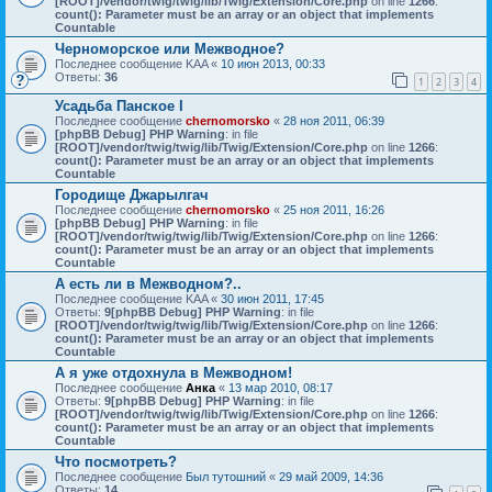
[ROOT]/vendor/twig/twig/lib/Twig/Extension/Core.php
on line
1266
:
count(): Parameter must be an array or an object that implements
Countable
Черноморское или Межводное?
Последнее сообщение
KAA
«
10 июн 2013, 00:33
Ответы:
36
1
2
3
4
Усадьба Панское I
Последнее сообщение
chernomorsko
«
28 ноя 2011, 06:39
[phpBB Debug] PHP Warning
: in file
[ROOT]/vendor/twig/twig/lib/Twig/Extension/Core.php
on line
1266
:
count(): Parameter must be an array or an object that implements
Countable
Городище Джарылгач
Последнее сообщение
chernomorsko
«
25 ноя 2011, 16:26
[phpBB Debug] PHP Warning
: in file
[ROOT]/vendor/twig/twig/lib/Twig/Extension/Core.php
on line
1266
:
count(): Parameter must be an array or an object that implements
Countable
А есть ли в Межводном?..
Последнее сообщение
KAA
«
30 июн 2011, 17:45
Ответы:
9
[phpBB Debug] PHP Warning
: in file
[ROOT]/vendor/twig/twig/lib/Twig/Extension/Core.php
on line
1266
:
count(): Parameter must be an array or an object that implements
Countable
А я уже отдохнула в Межводном!
Последнее сообщение
Анка
«
13 мар 2010, 08:17
Ответы:
9
[phpBB Debug] PHP Warning
: in file
[ROOT]/vendor/twig/twig/lib/Twig/Extension/Core.php
on line
1266
:
count(): Parameter must be an array or an object that implements
Countable
Что посмотреть?
Последнее сообщение
Был тутошний
«
29 май 2009, 14:36
Ответы:
14