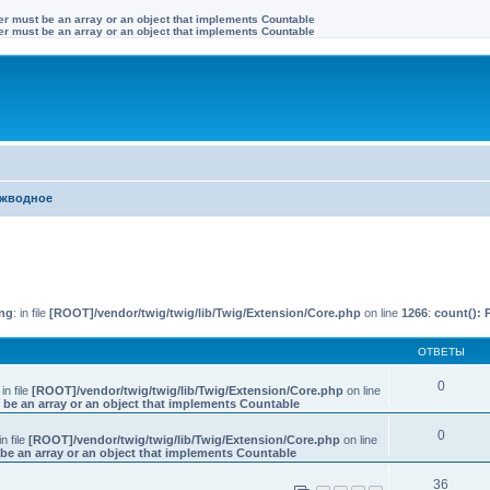
ter must be an array or an object that implements Countable
ter must be an array or an object that implements Countable
жводное
иренный поиск
ng
: in file
[ROOT]/vendor/twig/twig/lib/Twig/Extension/Core.php
on line
1266
:
count(): 
ОТВЕТЫ
0
 in file
[ROOT]/vendor/twig/twig/lib/Twig/Extension/Core.php
on line
 be an array or an object that implements Countable
0
in file
[ROOT]/vendor/twig/twig/lib/Twig/Extension/Core.php
on line
be an array or an object that implements Countable
36