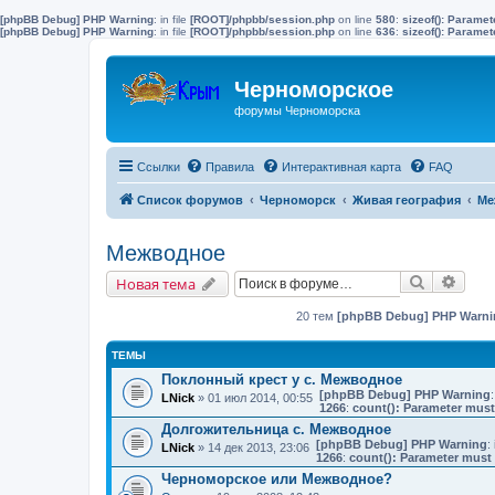
[phpBB Debug] PHP Warning
: in file
[ROOT]/phpbb/session.php
on line
580
:
sizeof(): Parame
[phpBB Debug] PHP Warning
: in file
[ROOT]/phpbb/session.php
on line
636
:
sizeof(): Parame
Черноморское
форумы Черноморска
Ссылки
Правила
Интерактивная карта
FAQ
Список форумов
Черноморск
Живая география
Ме
Межводное
Поиск
Расш
Новая тема
20 тем
[phpBB Debug] PHP Warni
ТЕМЫ
Поклонный крест у с. Межводное
[phpBB Debug] PHP Warning
:
LNick
» 01 июл 2014, 00:55
1266
:
count(): Parameter must
Долгожительница с. Межводное
[phpBB Debug] PHP Warning
: 
LNick
» 14 дек 2013, 23:06
1266
:
count(): Parameter must 
Черноморское или Межводное?