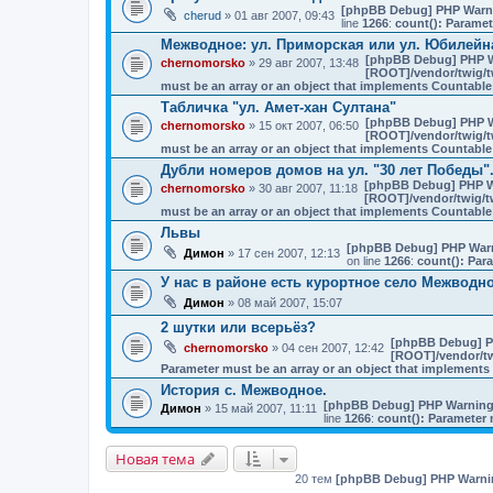
[phpBB Debug] PHP Warn
cherud
» 01 авг 2007, 09:43
line
1266
:
count(): Paramet
Межводное: ул. Приморская или ул. Юбилейн
[phpBB Debug] PHP 
chernomorsko
» 29 авг 2007, 13:48
[ROOT]/vendor/twig/t
must be an array or an object that implements Countable
Табличка "ул. Амет-хан Султана"
[phpBB Debug] PHP 
chernomorsko
» 15 окт 2007, 06:50
[ROOT]/vendor/twig/t
must be an array or an object that implements Countable
Дубли номеров домов на ул. "30 лет Победы"
[phpBB Debug] PHP 
chernomorsko
» 30 авг 2007, 11:18
[ROOT]/vendor/twig/tw
must be an array or an object that implements Countable
Львы
[phpBB Debug] PHP War
Димон
» 17 сен 2007, 12:13
on line
1266
:
count(): Par
У нас в районе есть курортное село Межводн
Димон
» 08 май 2007, 15:07
2 шутки или всерьёз?
[phpBB Debug] P
chernomorsko
» 04 сен 2007, 12:42
[ROOT]/vendor/tw
Parameter must be an array or an object that implement
История с. Межводное.
[phpBB Debug] PHP Warnin
Димон
» 15 май 2007, 11:11
line
1266
:
count(): Parameter 
Новая тема
20 тем
[phpBB Debug] PHP Warni