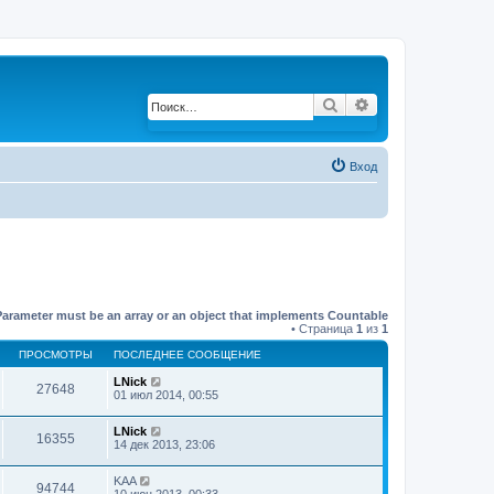
Поиск
Расширенный по
Вход
Parameter must be an array or an object that implements Countable
• Страница
1
из
1
ПРОСМОТРЫ
ПОСЛЕДНЕЕ СООБЩЕНИЕ
LNick
27648
01 июл 2014, 00:55
LNick
16355
14 дек 2013, 23:06
KAA
94744
10 июн 2013, 00:33