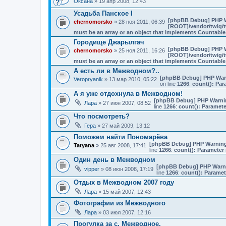
Оксана
» 19 апр 2008, 12:43
Усадьба Панское I
[phpBB Debug] PHP 
chernomorsko
» 28 ноя 2011, 06:39
[ROOT]/vendor/twig/t
must be an array or an object that implements Countable
Городище Джарылгач
[phpBB Debug] PHP 
chernomorsko
» 25 ноя 2011, 16:26
[ROOT]/vendor/twig/t
must be an array or an object that implements Countable
А есть ли в Межводном?..
[phpBB Debug] PHP War
Veropryanik
» 13 мар 2010, 05:22
on line
1266
:
count(): Par
А я уже отдохнула в Межводном!
[phpBB Debug] PHP Warni
Лара
» 27 июн 2007, 08:52
line
1266
:
count(): Paramete
Что посмотреть?
Гера
» 27 май 2009, 13:12
Поможем найти Пономарёва
[phpBB Debug] PHP Warnin
Tatyana
» 25 авг 2008, 17:41
line
1266
:
count(): Parameter 
Один день в Межводном
[phpBB Debug] PHP Warn
vipper
» 08 июн 2008, 17:19
line
1266
:
count(): Paramet
Отдых в Межводном 2007 году
Лара
» 15 май 2007, 12:43
Фотографии из Межводного
Лара
» 03 июл 2007, 12:16
Прогулка за с. Межводное.