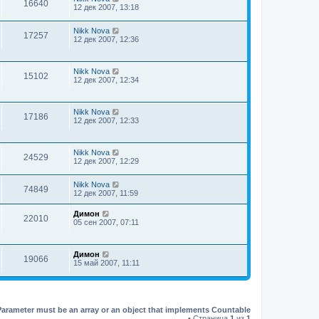
16640
12 дек 2007, 13:18
Nikk Nova
17257
12 дек 2007, 12:36
Nikk Nova
15102
12 дек 2007, 12:34
Nikk Nova
17186
12 дек 2007, 12:33
Nikk Nova
24529
12 дек 2007, 12:29
Nikk Nova
74849
12 дек 2007, 11:59
Димон
22010
05 сен 2007, 07:11
Димон
19066
15 май 2007, 11:11
Parameter must be an array or an object that implements Countable
• Страница
1
из
1