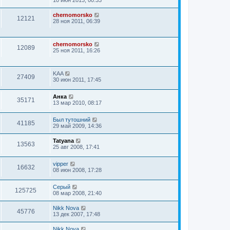
chernomorsko
12121
28 ноя 2011, 06:39
chernomorsko
12089
25 ноя 2011, 16:26
KAA
27409
30 июн 2011, 17:45
Анка
35171
13 мар 2010, 08:17
Был тутошний
41185
29 май 2009, 14:36
Tatyana
13563
25 авг 2008, 17:41
vipper
16632
08 июн 2008, 17:28
Серый
125725
08 мар 2008, 21:40
Nikk Nova
45776
13 дек 2007, 17:48
Nikk Nova