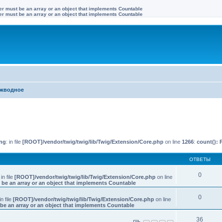
ter must be an array or an object that implements Countable
ter must be an array or an object that implements Countable
жводное
иренный поиск
ng
: in file
[ROOT]/vendor/twig/twig/lib/Twig/Extension/Core.php
on line
1266
:
count(): 
ОТВЕТЫ
0
 in file
[ROOT]/vendor/twig/twig/lib/Twig/Extension/Core.php
on line
 be an array or an object that implements Countable
0
in file
[ROOT]/vendor/twig/twig/lib/Twig/Extension/Core.php
on line
be an array or an object that implements Countable
36