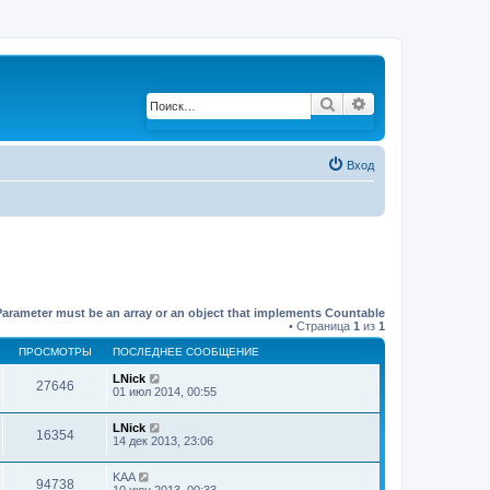
Поиск
Расширенный по
Вход
Parameter must be an array or an object that implements Countable
• Страница
1
из
1
ПРОСМОТРЫ
ПОСЛЕДНЕЕ СООБЩЕНИЕ
LNick
27646
01 июл 2014, 00:55
LNick
16354
14 дек 2013, 23:06
KAA
94738
10 июн 2013, 00:33