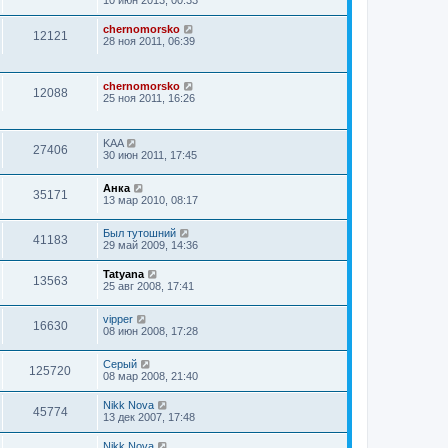
chernomorsko
12121
28 ноя 2011, 06:39
chernomorsko
12088
25 ноя 2011, 16:26
KAA
27406
30 июн 2011, 17:45
Анка
35171
13 мар 2010, 08:17
Был тутошний
41183
29 май 2009, 14:36
Tatyana
13563
25 авг 2008, 17:41
vipper
16630
08 июн 2008, 17:28
Серый
125720
08 мар 2008, 21:40
Nikk Nova
45774
13 дек 2007, 17:48
Nikk Nova