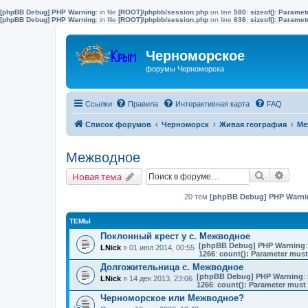
[phpBB Debug] PHP Warning
: in file
[ROOT]/phpbb/session.php
on line
580
:
sizeof(): Parame
[phpBB Debug] PHP Warning
: in file
[ROOT]/phpbb/session.php
on line
636
:
sizeof(): Parame
Черноморское
форумы Черноморска
Ссылки
Правила
Интерактивная карта
FAQ
Список форумов
Черноморск
Живая география
Ме
Межводное
Поиск
Расш
Новая тема
20 тем
[phpBB Debug] PHP Warni
ТЕМЫ
Поклонный крест у с. Межводное
[phpBB Debug] PHP Warning
:
LNick
» 01 июл 2014, 00:55
1266
:
count(): Parameter must
Долгожительница с. Межводное
[phpBB Debug] PHP Warning
: 
LNick
» 14 дек 2013, 23:06
1266
:
count(): Parameter must 
Черноморское или Межводное?