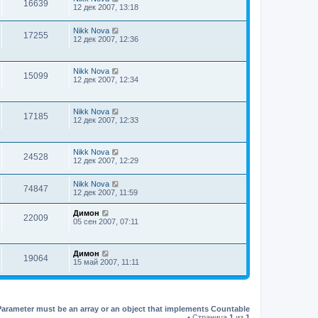
16639
12 дек 2007, 13:18
Nikk Nova
17255
12 дек 2007, 12:36
Nikk Nova
15099
12 дек 2007, 12:34
Nikk Nova
17185
12 дек 2007, 12:33
Nikk Nova
24528
12 дек 2007, 12:29
Nikk Nova
74847
12 дек 2007, 11:59
Димон
22009
05 сен 2007, 07:11
Димон
19064
15 май 2007, 11:11
Parameter must be an array or an object that implements Countable
• Страница
1
из
1