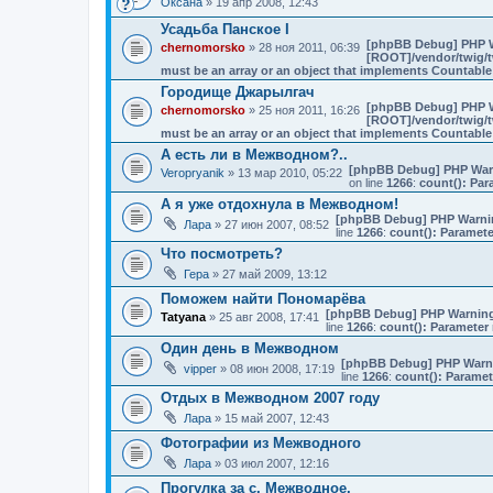
Оксана
» 19 апр 2008, 12:43
Усадьба Панское I
[phpBB Debug] PHP 
chernomorsko
» 28 ноя 2011, 06:39
[ROOT]/vendor/twig/t
must be an array or an object that implements Countable
Городище Джарылгач
[phpBB Debug] PHP 
chernomorsko
» 25 ноя 2011, 16:26
[ROOT]/vendor/twig/t
must be an array or an object that implements Countable
А есть ли в Межводном?..
[phpBB Debug] PHP War
Veropryanik
» 13 мар 2010, 05:22
on line
1266
:
count(): Par
А я уже отдохнула в Межводном!
[phpBB Debug] PHP Warni
Лара
» 27 июн 2007, 08:52
line
1266
:
count(): Paramete
Что посмотреть?
Гера
» 27 май 2009, 13:12
Поможем найти Пономарёва
[phpBB Debug] PHP Warnin
Tatyana
» 25 авг 2008, 17:41
line
1266
:
count(): Parameter 
Один день в Межводном
[phpBB Debug] PHP Warn
vipper
» 08 июн 2008, 17:19
line
1266
:
count(): Paramet
Отдых в Межводном 2007 году
Лара
» 15 май 2007, 12:43
Фотографии из Межводного
Лара
» 03 июл 2007, 12:16
Прогулка за с. Межводное.