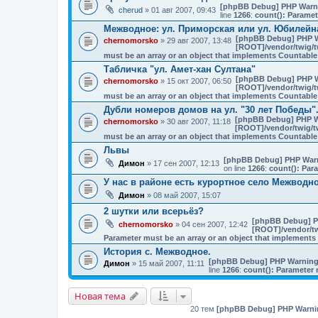
[phpBB Debug] PHP Warn
cherud
» 01 авг 2007, 09:43
line
1266
:
count(): Paramet
Межводное: ул. Приморская или ул. Юбилейн
[phpBB Debug] PHP 
chernomorsko
» 29 авг 2007, 13:48
[ROOT]/vendor/twig/t
must be an array or an object that implements Countable
Табличка "ул. Амет-хан Султана"
[phpBB Debug] PHP 
chernomorsko
» 15 окт 2007, 06:50
[ROOT]/vendor/twig/t
must be an array or an object that implements Countable
Дубли номеров домов на ул. "30 лет Победы"
[phpBB Debug] PHP 
chernomorsko
» 30 авг 2007, 11:18
[ROOT]/vendor/twig/tw
must be an array or an object that implements Countable
Львы
[phpBB Debug] PHP War
Димон
» 17 сен 2007, 12:13
on line
1266
:
count(): Par
У нас в районе есть курортное село Межводн
Димон
» 08 май 2007, 15:07
2 шутки или всерьёз?
[phpBB Debug] P
chernomorsko
» 04 сен 2007, 12:42
[ROOT]/vendor/tw
Parameter must be an array or an object that implement
История с. Межводное.
[phpBB Debug] PHP Warnin
Димон
» 15 май 2007, 11:11
line
1266
:
count(): Parameter 
Новая тема
20 тем
[phpBB Debug] PHP Warni