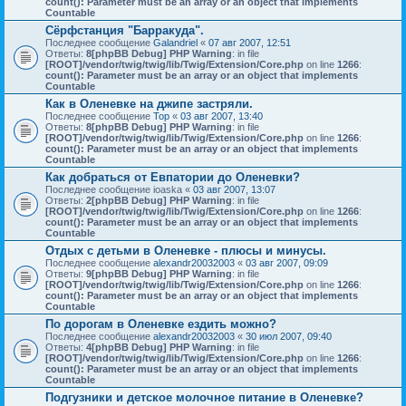
count(): Parameter must be an array or an object that implements
Countable
Сёрфстанция "Барракуда".
Последнее сообщение
Galandriel
«
07 авг 2007, 12:51
Ответы:
8
[phpBB Debug] PHP Warning
: in file
[ROOT]/vendor/twig/twig/lib/Twig/Extension/Core.php
on line
1266
:
count(): Parameter must be an array or an object that implements
Countable
Как в Оленевке на джипе застряли.
Последнее сообщение
Тор
«
03 авг 2007, 13:40
Ответы:
8
[phpBB Debug] PHP Warning
: in file
[ROOT]/vendor/twig/twig/lib/Twig/Extension/Core.php
on line
1266
:
count(): Parameter must be an array or an object that implements
Countable
Как добраться от Евпатории до Оленевки?
Последнее сообщение
ioaska
«
03 авг 2007, 13:07
Ответы:
2
[phpBB Debug] PHP Warning
: in file
[ROOT]/vendor/twig/twig/lib/Twig/Extension/Core.php
on line
1266
:
count(): Parameter must be an array or an object that implements
Countable
Отдых с детьми в Оленевке - плюсы и минусы.
Последнее сообщение
alexandr20032003
«
03 авг 2007, 09:09
Ответы:
9
[phpBB Debug] PHP Warning
: in file
[ROOT]/vendor/twig/twig/lib/Twig/Extension/Core.php
on line
1266
:
count(): Parameter must be an array or an object that implements
Countable
По дорогам в Оленевке ездить можно?
Последнее сообщение
alexandr20032003
«
30 июл 2007, 09:40
Ответы:
4
[phpBB Debug] PHP Warning
: in file
[ROOT]/vendor/twig/twig/lib/Twig/Extension/Core.php
on line
1266
:
count(): Parameter must be an array or an object that implements
Countable
Подгузники и детское молочное питание в Оленевке?