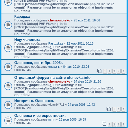
[phpBB Debug] PHP Warning
: in file
[ROOT]/vendor/twig/twig/lib/Twig/Extension/Core.php
on line
1266
:
count(): Parameter must be an array or an object that implements
Countable
Караджа
Последнее сообщение
chernomorsko
«
25 ноя 2011, 16:06
[phpBB Debug] PHP Warning
: in file
[ROOT]/vendor/twig/twig/lib/Twig/Extension/Core.php
on line
1266
:
count(): Parameter must be an array or an object that implements
Countable
Ищу человека
Последнее сообщение
Pastuxkaz
«
12 мар 2011, 20:13
Ответы:
2
[phpBB Debug] PHP Warning
: in file
[ROOT]/vendor/twig/twig/lib/Twig/Extension/Core.php
on line
1266
:
count(): Parameter must be an array or an object that implements
Countable
Оленевка, сентябрь 2006г.
Последнее сообщение
слава т.
«
04 авг 2010, 23:03
Ответы:
46
1
2
3
4
5
Отдельный форум на сайте olenevka.info
Последнее сообщение
chernomorsko
«
24 фев 2010, 21:16
Ответы:
7
[phpBB Debug] PHP Warning
: in file
[ROOT]/vendor/twig/twig/lib/Twig/Extension/Core.php
on line
1266
:
count(): Parameter must be an array or an object that implements
Countable
История с. Оленевка.
Последнее сообщение
victor94711
«
24 июл 2008, 12:43
Ответы:
20
1
2
3
Оленевка и ее окрестности.
Последнее сообщение
ncrm
«
23 июн 2008, 16:39
Ответы:
36
1
2
3
4