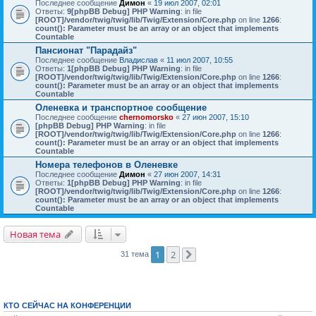
Последнее сообщение
Димон
«
19 июл 2007, 02:01
Ответы:
9
[phpBB Debug] PHP Warning
: in file
[ROOT]/vendor/twig/twig/lib/Twig/Extension/Core.php
on line
1266
:
count(): Parameter must be an array or an object that implements
Countable
Пансионат "Парадайз"
Последнее сообщение
Владислав
«
11 июл 2007, 10:55
Ответы:
1
[phpBB Debug] PHP Warning
: in file
[ROOT]/vendor/twig/twig/lib/Twig/Extension/Core.php
on line
1266
:
count(): Parameter must be an array or an object that implements
Countable
Оленевка и транспортное сообщение
Последнее сообщение
chernomorsko
«
27 июн 2007, 15:10
[phpBB Debug] PHP Warning
: in file
[ROOT]/vendor/twig/twig/lib/Twig/Extension/Core.php
on line
1266
:
count(): Parameter must be an array or an object that implements
Countable
Номера телефонов в Оленевке
Последнее сообщение
Димон
«
27 июн 2007, 14:31
Ответы:
1
[phpBB Debug] PHP Warning
: in file
[ROOT]/vendor/twig/twig/lib/Twig/Extension/Core.php
on line
1266
:
count(): Parameter must be an array or an object that implements
Countable
Новая тема
1
2
31 тема
След.
КТО СЕЙЧАС НА КОНФЕРЕНЦИИ