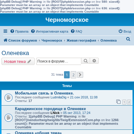
[phpBB Debug] PHP Warning
: in file
[ROOT]/phpbb/session.php
on line
580
:
sizeof():
Parameter must be an array or an object that implements Countable
[phpBB Debug] PHP Warning
: in file
[ROOT]/phpbb/session.php
on line
636
:
sizeof():
Parameter must be an array or an object that implements Countable
Черноморское
Правила
Интерактивная карта
FAQ
Вход
П
Список форумов
Черноморск
Живая география
Оленевка
о
Оленевка
и
Поиск
Расширенный поис
Новая тема
с
к
1
2
31 тема
След.
Темы
Мобильная связь в Оленевке.
Последнее сообщение
LudmilaDig
«
21 сен 2018, 11:08
Ответы:
17
1
2
Караджинское городище в Оленевке
Последнее сообщение
LNick
«
05 окт 2013, 17:24
Ответы:
1
[phpBB Debug] PHP Warning
: in file
[ROOT]/vendor/twig/twig/lib/Twig/Extension/Core.php
on line
1266
:
count(): Parameter must be an array or an object that implements
Countable
Оленевка «общая тема»