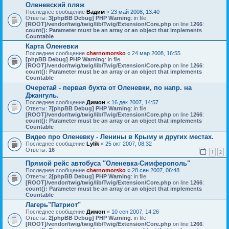
Оленевский пляж
Последнее сообщение
Вадим
«
23 май 2008, 13:40
Ответы:
3
[phpBB Debug] PHP Warning
: in file
[ROOT]/vendor/twig/twig/lib/Twig/Extension/Core.php
on line
1266
:
count(): Parameter must be an array or an object that implements
Countable
Карта Оленевки
Последнее сообщение
chernomorsko
«
24 мар 2008, 16:55
[phpBB Debug] PHP Warning
: in file
[ROOT]/vendor/twig/twig/lib/Twig/Extension/Core.php
on line
1266
:
count(): Parameter must be an array or an object that implements
Countable
Очеретай - первая бухта от Оленевки, по напр. на
Джангуль.
Последнее сообщение
Димон
«
16 дек 2007, 14:57
Ответы:
7
[phpBB Debug] PHP Warning
: in file
[ROOT]/vendor/twig/twig/lib/Twig/Extension/Core.php
on line
1266
:
count(): Parameter must be an array or an object that implements
Countable
Видео про Оленевку - Ленины в Крыму и других местах.
Последнее сообщение
Lylik
«
25 окт 2007, 08:32
Ответы:
16
1
2
Прямой рейс автобуса "Оленевка-Симферополь"
Последнее сообщение
chernomorsko
«
28 сен 2007, 06:48
Ответы:
2
[phpBB Debug] PHP Warning
: in file
[ROOT]/vendor/twig/twig/lib/Twig/Extension/Core.php
on line
1266
:
count(): Parameter must be an array or an object that implements
Countable
Лагерь"Патриот"
Последнее сообщение
Димон
«
10 сен 2007, 14:26
Ответы:
2
[phpBB Debug] PHP Warning
: in file
[ROOT]/vendor/twig/twig/lib/Twig/Extension/Core.php
on line
1266
: