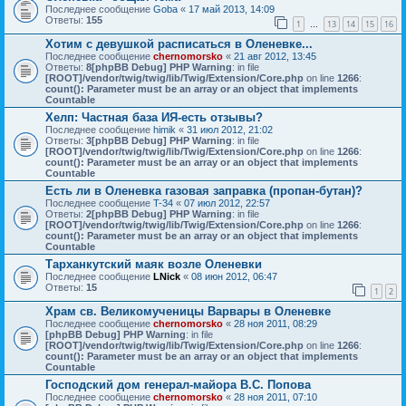
Последнее сообщение
Goba
«
17 май 2013, 14:09
Ответы:
155
1
13
14
15
16
…
Хотим с девушкой расписаться в Оленевке...
Последнее сообщение
chernomorsko
«
21 авг 2012, 13:45
Ответы:
8
[phpBB Debug] PHP Warning
: in file
[ROOT]/vendor/twig/twig/lib/Twig/Extension/Core.php
on line
1266
:
count(): Parameter must be an array or an object that implements
Countable
Хелп: Частная база ИЯ-есть отзывы?
Последнее сообщение
himik
«
31 июл 2012, 21:02
Ответы:
3
[phpBB Debug] PHP Warning
: in file
[ROOT]/vendor/twig/twig/lib/Twig/Extension/Core.php
on line
1266
:
count(): Parameter must be an array or an object that implements
Countable
Есть ли в Оленевка газовая заправка (пропан-бутан)?
Последнее сообщение
T-34
«
07 июл 2012, 22:57
Ответы:
2
[phpBB Debug] PHP Warning
: in file
[ROOT]/vendor/twig/twig/lib/Twig/Extension/Core.php
on line
1266
:
count(): Parameter must be an array or an object that implements
Countable
Тарханкутский маяк возле Оленевки
Последнее сообщение
LNick
«
08 июн 2012, 06:47
Ответы:
15
1
2
Храм св. Великомученицы Варвары в Оленевке
Последнее сообщение
chernomorsko
«
28 ноя 2011, 08:29
[phpBB Debug] PHP Warning
: in file
[ROOT]/vendor/twig/twig/lib/Twig/Extension/Core.php
on line
1266
:
count(): Parameter must be an array or an object that implements
Countable
Господский дом генерал-майора B.C. Попова
Последнее сообщение
chernomorsko
«
28 ноя 2011, 07:10