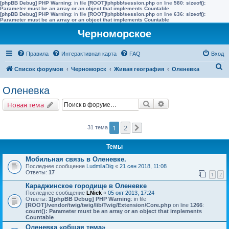
[phpBB Debug] PHP Warning
: in file
[ROOT]/phpbb/session.php
on line
580
:
sizeof():
Parameter must be an array or an object that implements Countable
[phpBB Debug] PHP Warning
: in file
[ROOT]/phpbb/session.php
on line
636
:
sizeof():
Parameter must be an array or an object that implements Countable
Черноморское
Правила
Интерактивная карта
FAQ
Вход
П
Список форумов
Черноморск
Живая география
Оленевка
о
Оленевка
и
Поиск
Расширенный поис
Новая тема
с
к
1
2
31 тема
След.
Темы
Мобильная связь в Оленевке.
Последнее сообщение
LudmilaDig
«
21 сен 2018, 11:08
Ответы:
17
1
2
Караджинское городище в Оленевке
Последнее сообщение
LNick
«
05 окт 2013, 17:24
Ответы:
1
[phpBB Debug] PHP Warning
: in file
[ROOT]/vendor/twig/twig/lib/Twig/Extension/Core.php
on line
1266
:
count(): Parameter must be an array or an object that implements
Countable
Оленевка «общая тема»