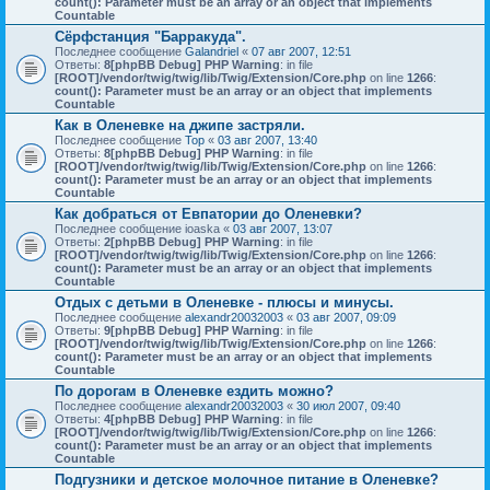
count(): Parameter must be an array or an object that implements
Countable
Сёрфстанция "Барракуда".
Последнее сообщение
Galandriel
«
07 авг 2007, 12:51
Ответы:
8
[phpBB Debug] PHP Warning
: in file
[ROOT]/vendor/twig/twig/lib/Twig/Extension/Core.php
on line
1266
:
count(): Parameter must be an array or an object that implements
Countable
Как в Оленевке на джипе застряли.
Последнее сообщение
Тор
«
03 авг 2007, 13:40
Ответы:
8
[phpBB Debug] PHP Warning
: in file
[ROOT]/vendor/twig/twig/lib/Twig/Extension/Core.php
on line
1266
:
count(): Parameter must be an array or an object that implements
Countable
Как добраться от Евпатории до Оленевки?
Последнее сообщение
ioaska
«
03 авг 2007, 13:07
Ответы:
2
[phpBB Debug] PHP Warning
: in file
[ROOT]/vendor/twig/twig/lib/Twig/Extension/Core.php
on line
1266
:
count(): Parameter must be an array or an object that implements
Countable
Отдых с детьми в Оленевке - плюсы и минусы.
Последнее сообщение
alexandr20032003
«
03 авг 2007, 09:09
Ответы:
9
[phpBB Debug] PHP Warning
: in file
[ROOT]/vendor/twig/twig/lib/Twig/Extension/Core.php
on line
1266
:
count(): Parameter must be an array or an object that implements
Countable
По дорогам в Оленевке ездить можно?
Последнее сообщение
alexandr20032003
«
30 июл 2007, 09:40
Ответы:
4
[phpBB Debug] PHP Warning
: in file
[ROOT]/vendor/twig/twig/lib/Twig/Extension/Core.php
on line
1266
:
count(): Parameter must be an array or an object that implements
Countable
Подгузники и детское молочное питание в Оленевке?