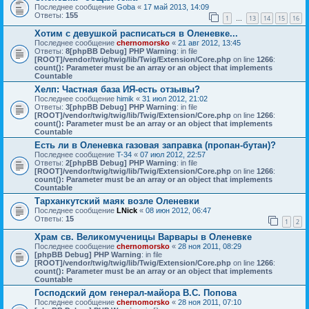
Последнее сообщение
Goba
«
17 май 2013, 14:09
Ответы:
155
1
13
14
15
16
…
Хотим с девушкой расписаться в Оленевке...
Последнее сообщение
chernomorsko
«
21 авг 2012, 13:45
Ответы:
8
[phpBB Debug] PHP Warning
: in file
[ROOT]/vendor/twig/twig/lib/Twig/Extension/Core.php
on line
1266
:
count(): Parameter must be an array or an object that implements
Countable
Хелп: Частная база ИЯ-есть отзывы?
Последнее сообщение
himik
«
31 июл 2012, 21:02
Ответы:
3
[phpBB Debug] PHP Warning
: in file
[ROOT]/vendor/twig/twig/lib/Twig/Extension/Core.php
on line
1266
:
count(): Parameter must be an array or an object that implements
Countable
Есть ли в Оленевка газовая заправка (пропан-бутан)?
Последнее сообщение
T-34
«
07 июл 2012, 22:57
Ответы:
2
[phpBB Debug] PHP Warning
: in file
[ROOT]/vendor/twig/twig/lib/Twig/Extension/Core.php
on line
1266
:
count(): Parameter must be an array or an object that implements
Countable
Тарханкутский маяк возле Оленевки
Последнее сообщение
LNick
«
08 июн 2012, 06:47
Ответы:
15
1
2
Храм св. Великомученицы Варвары в Оленевке
Последнее сообщение
chernomorsko
«
28 ноя 2011, 08:29
[phpBB Debug] PHP Warning
: in file
[ROOT]/vendor/twig/twig/lib/Twig/Extension/Core.php
on line
1266
:
count(): Parameter must be an array or an object that implements
Countable
Господский дом генерал-майора B.C. Попова
Последнее сообщение
chernomorsko
«
28 ноя 2011, 07:10