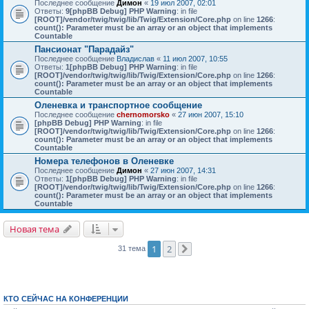
Последнее сообщение
Димон
«
19 июл 2007, 02:01
Ответы:
9
[phpBB Debug] PHP Warning
: in file
[ROOT]/vendor/twig/twig/lib/Twig/Extension/Core.php
on line
1266
:
count(): Parameter must be an array or an object that implements
Countable
Пансионат "Парадайз"
Последнее сообщение
Владислав
«
11 июл 2007, 10:55
Ответы:
1
[phpBB Debug] PHP Warning
: in file
[ROOT]/vendor/twig/twig/lib/Twig/Extension/Core.php
on line
1266
:
count(): Parameter must be an array or an object that implements
Countable
Оленевка и транспортное сообщение
Последнее сообщение
chernomorsko
«
27 июн 2007, 15:10
[phpBB Debug] PHP Warning
: in file
[ROOT]/vendor/twig/twig/lib/Twig/Extension/Core.php
on line
1266
:
count(): Parameter must be an array or an object that implements
Countable
Номера телефонов в Оленевке
Последнее сообщение
Димон
«
27 июн 2007, 14:31
Ответы:
1
[phpBB Debug] PHP Warning
: in file
[ROOT]/vendor/twig/twig/lib/Twig/Extension/Core.php
on line
1266
:
count(): Parameter must be an array or an object that implements
Countable
Новая тема
1
2
31 тема
След.
КТО СЕЙЧАС НА КОНФЕРЕНЦИИ