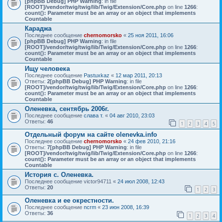
[phpBB Debug] PHP Warning
: in file
[ROOT]/vendor/twig/twig/lib/Twig/Extension/Core.php
on line
1266
:
count(): Parameter must be an array or an object that implements
Countable
Караджа
Последнее сообщение
chernomorsko
«
25 ноя 2011, 16:06
[phpBB Debug] PHP Warning
: in file
[ROOT]/vendor/twig/twig/lib/Twig/Extension/Core.php
on line
1266
:
count(): Parameter must be an array or an object that implements
Countable
Ищу человека
Последнее сообщение
Pastuxkaz
«
12 мар 2011, 20:13
Ответы:
2
[phpBB Debug] PHP Warning
: in file
[ROOT]/vendor/twig/twig/lib/Twig/Extension/Core.php
on line
1266
:
count(): Parameter must be an array or an object that implements
Countable
Оленевка, сентябрь 2006г.
Последнее сообщение
слава т.
«
04 авг 2010, 23:03
Ответы:
46
1
2
3
4
5
Отдельный форум на сайте olenevka.info
Последнее сообщение
chernomorsko
«
24 фев 2010, 21:16
Ответы:
7
[phpBB Debug] PHP Warning
: in file
[ROOT]/vendor/twig/twig/lib/Twig/Extension/Core.php
on line
1266
:
count(): Parameter must be an array or an object that implements
Countable
История с. Оленевка.
Последнее сообщение
victor94711
«
24 июл 2008, 12:43
Ответы:
20
1
2
3
Оленевка и ее окрестности.
Последнее сообщение
ncrm
«
23 июн 2008, 16:39
Ответы:
36
1
2
3
4