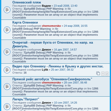
Оленевский пляж
Последнее сообщение
Вадим
«
23 май 2008, 13:40
Ответы:
3
[phpBB Debug] PHP Warning
: in file
[ROOT]/vendor/twig/twig/lib/Twig/Extension/Core.php
on line
1266
:
count(): Parameter must be an array or an object that implements
Countable
Карта Оленевки
Последнее сообщение
chernomorsko
«
24 мар 2008, 16:55
[phpBB Debug] PHP Warning
: in file
[ROOT]/vendor/twig/twig/lib/Twig/Extension/Core.php
on line
1266
:
count(): Parameter must be an array or an object that implements
Countable
Очеретай - первая бухта от Оленевки, по напр. на
Джангуль.
Последнее сообщение
Димон
«
16 дек 2007, 14:57
Ответы:
7
[phpBB Debug] PHP Warning
: in file
[ROOT]/vendor/twig/twig/lib/Twig/Extension/Core.php
on line
1266
:
count(): Parameter must be an array or an object that implements
Countable
Видео про Оленевку - Ленины в Крыму и других местах.
Последнее сообщение
Lylik
«
25 окт 2007, 08:32
Ответы:
16
1
2
Прямой рейс автобуса "Оленевка-Симферополь"
Последнее сообщение
chernomorsko
«
28 сен 2007, 06:48
Ответы:
2
[phpBB Debug] PHP Warning
: in file
[ROOT]/vendor/twig/twig/lib/Twig/Extension/Core.php
on line
1266
:
count(): Parameter must be an array or an object that implements
Countable
Лагерь"Патриот"
Последнее сообщение
Димон
«
10 сен 2007, 14:26
Ответы:
2
[phpBB Debug] PHP Warning
: in file
[ROOT]/vendor/twig/twig/lib/Twig/Extension/Core.php
on line
1266
: