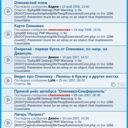
Оленевский пляж
Последнее сообщение
Вадим
«
23 май 2008, 13:40
Ответы:
3
[phpBB Debug] PHP Warning
: in file
[ROOT]/vendor/twig/twig/lib/Twig/Extension/Core.php
on line
1266
:
count(): Parameter must be an array or an object that implements
Countable
Карта Оленевки
Последнее сообщение
chernomorsko
«
24 мар 2008, 16:55
[phpBB Debug] PHP Warning
: in file
[ROOT]/vendor/twig/twig/lib/Twig/Extension/Core.php
on line
1266
:
count(): Parameter must be an array or an object that implements
Countable
Очеретай - первая бухта от Оленевки, по напр. на
Джангуль.
Последнее сообщение
Димон
«
16 дек 2007, 14:57
Ответы:
7
[phpBB Debug] PHP Warning
: in file
[ROOT]/vendor/twig/twig/lib/Twig/Extension/Core.php
on line
1266
:
count(): Parameter must be an array or an object that implements
Countable
Видео про Оленевку - Ленины в Крыму и других местах.
Последнее сообщение
Lylik
«
25 окт 2007, 08:32
Ответы:
16
1
2
Прямой рейс автобуса "Оленевка-Симферополь"
Последнее сообщение
chernomorsko
«
28 сен 2007, 06:48
Ответы:
2
[phpBB Debug] PHP Warning
: in file
[ROOT]/vendor/twig/twig/lib/Twig/Extension/Core.php
on line
1266
:
count(): Parameter must be an array or an object that implements
Countable
Лагерь"Патриот"
Последнее сообщение
Димон
«
10 сен 2007, 14:26
Ответы:
2
[phpBB Debug] PHP Warning
: in file
[ROOT]/vendor/twig/twig/lib/Twig/Extension/Core.php
on line
1266
: