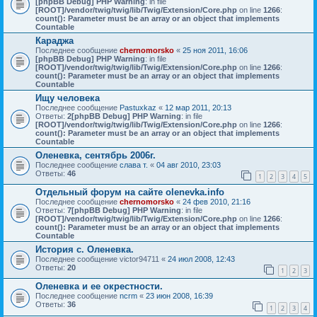
[phpBB Debug] PHP Warning
: in file
[ROOT]/vendor/twig/twig/lib/Twig/Extension/Core.php
on line
1266
:
count(): Parameter must be an array or an object that implements
Countable
Караджа
Последнее сообщение
chernomorsko
«
25 ноя 2011, 16:06
[phpBB Debug] PHP Warning
: in file
[ROOT]/vendor/twig/twig/lib/Twig/Extension/Core.php
on line
1266
:
count(): Parameter must be an array or an object that implements
Countable
Ищу человека
Последнее сообщение
Pastuxkaz
«
12 мар 2011, 20:13
Ответы:
2
[phpBB Debug] PHP Warning
: in file
[ROOT]/vendor/twig/twig/lib/Twig/Extension/Core.php
on line
1266
:
count(): Parameter must be an array or an object that implements
Countable
Оленевка, сентябрь 2006г.
Последнее сообщение
слава т.
«
04 авг 2010, 23:03
Ответы:
46
1
2
3
4
5
Отдельный форум на сайте olenevka.info
Последнее сообщение
chernomorsko
«
24 фев 2010, 21:16
Ответы:
7
[phpBB Debug] PHP Warning
: in file
[ROOT]/vendor/twig/twig/lib/Twig/Extension/Core.php
on line
1266
:
count(): Parameter must be an array or an object that implements
Countable
История с. Оленевка.
Последнее сообщение
victor94711
«
24 июл 2008, 12:43
Ответы:
20
1
2
3
Оленевка и ее окрестности.
Последнее сообщение
ncrm
«
23 июн 2008, 16:39
Ответы:
36
1
2
3
4