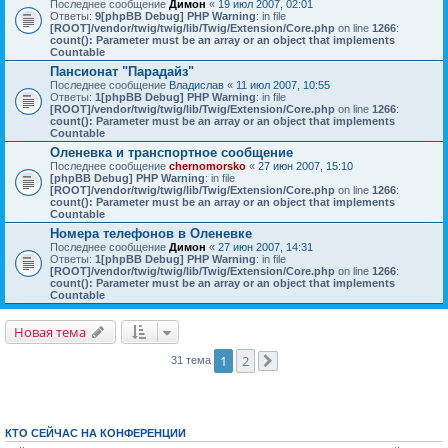
Последнее сообщение
Димон
«
19 июл 2007, 02:01
Ответы:
9
[phpBB Debug] PHP Warning
: in file
[ROOT]/vendor/twig/twig/lib/Twig/Extension/Core.php
on line
1266
:
count(): Parameter must be an array or an object that implements
Countable
Пансионат "Парадайз"
Последнее сообщение
Владислав
«
11 июл 2007, 10:55
Ответы:
1
[phpBB Debug] PHP Warning
: in file
[ROOT]/vendor/twig/twig/lib/Twig/Extension/Core.php
on line
1266
:
count(): Parameter must be an array or an object that implements
Countable
Оленевка и транспортное сообщение
Последнее сообщение
chernomorsko
«
27 июн 2007, 15:10
[phpBB Debug] PHP Warning
: in file
[ROOT]/vendor/twig/twig/lib/Twig/Extension/Core.php
on line
1266
:
count(): Parameter must be an array or an object that implements
Countable
Номера телефонов в Оленевке
Последнее сообщение
Димон
«
27 июн 2007, 14:31
Ответы:
1
[phpBB Debug] PHP Warning
: in file
[ROOT]/vendor/twig/twig/lib/Twig/Extension/Core.php
on line
1266
:
count(): Parameter must be an array or an object that implements
Countable
Новая тема
1
2
31 тема
След.
КТО СЕЙЧАС НА КОНФЕРЕНЦИИ