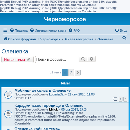
[phpBB Debug] PHP Warning
: in file
[ROOT]/phpbb/session.php
on line
580
:
sizeof():
Parameter must be an array or an object that implements Countable
[phpBB Debug] PHP Warning
: in file
[ROOT]/phpbb/session.php
on line
636
:
sizeof():
Parameter must be an array or an object that implements Countable
Черноморское
Правила
Интерактивная карта
FAQ
Вход
П
Список форумов
Черноморск
Живая география
Оленевка
о
Оленевка
и
Поиск
Расширенный поис
Новая тема
с
к
1
2
31 тема
След.
Темы
Мобильная связь в Оленевке.
Последнее сообщение
LudmilaDig
«
21 сен 2018, 11:08
Ответы:
17
1
2
Караджинское городище в Оленевке
Последнее сообщение
LNick
«
05 окт 2013, 17:24
Ответы:
1
[phpBB Debug] PHP Warning
: in file
[ROOT]/vendor/twig/twig/lib/Twig/Extension/Core.php
on line
1266
:
count(): Parameter must be an array or an object that implements
Countable
Оленевка «общая тема»