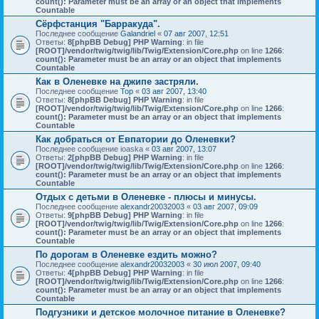
count(): Parameter must be an array or an object that implements
Countable
Сёрфстанция "Барракуда".
Последнее сообщение
Galandriel
«
07 авг 2007, 12:51
Ответы:
8
[phpBB Debug] PHP Warning
: in file
[ROOT]/vendor/twig/twig/lib/Twig/Extension/Core.php
on line
1266
:
count(): Parameter must be an array or an object that implements
Countable
Как в Оленевке на джипе застряли.
Последнее сообщение
Тор
«
03 авг 2007, 13:40
Ответы:
8
[phpBB Debug] PHP Warning
: in file
[ROOT]/vendor/twig/twig/lib/Twig/Extension/Core.php
on line
1266
:
count(): Parameter must be an array or an object that implements
Countable
Как добраться от Евпатории до Оленевки?
Последнее сообщение
ioaska
«
03 авг 2007, 13:07
Ответы:
2
[phpBB Debug] PHP Warning
: in file
[ROOT]/vendor/twig/twig/lib/Twig/Extension/Core.php
on line
1266
:
count(): Parameter must be an array or an object that implements
Countable
Отдых с детьми в Оленевке - плюсы и минусы.
Последнее сообщение
alexandr20032003
«
03 авг 2007, 09:09
Ответы:
9
[phpBB Debug] PHP Warning
: in file
[ROOT]/vendor/twig/twig/lib/Twig/Extension/Core.php
on line
1266
:
count(): Parameter must be an array or an object that implements
Countable
По дорогам в Оленевке ездить можно?
Последнее сообщение
alexandr20032003
«
30 июл 2007, 09:40
Ответы:
4
[phpBB Debug] PHP Warning
: in file
[ROOT]/vendor/twig/twig/lib/Twig/Extension/Core.php
on line
1266
:
count(): Parameter must be an array or an object that implements
Countable
Подгузники и детское молочное питание в Оленевке?