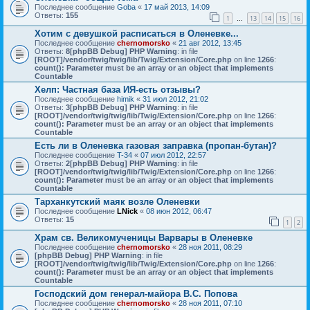
Последнее сообщение
Goba
«
17 май 2013, 14:09
Ответы:
155
1
13
14
15
16
…
Хотим с девушкой расписаться в Оленевке...
Последнее сообщение
chernomorsko
«
21 авг 2012, 13:45
Ответы:
8
[phpBB Debug] PHP Warning
: in file
[ROOT]/vendor/twig/twig/lib/Twig/Extension/Core.php
on line
1266
:
count(): Parameter must be an array or an object that implements
Countable
Хелп: Частная база ИЯ-есть отзывы?
Последнее сообщение
himik
«
31 июл 2012, 21:02
Ответы:
3
[phpBB Debug] PHP Warning
: in file
[ROOT]/vendor/twig/twig/lib/Twig/Extension/Core.php
on line
1266
:
count(): Parameter must be an array or an object that implements
Countable
Есть ли в Оленевка газовая заправка (пропан-бутан)?
Последнее сообщение
T-34
«
07 июл 2012, 22:57
Ответы:
2
[phpBB Debug] PHP Warning
: in file
[ROOT]/vendor/twig/twig/lib/Twig/Extension/Core.php
on line
1266
:
count(): Parameter must be an array or an object that implements
Countable
Тарханкутский маяк возле Оленевки
Последнее сообщение
LNick
«
08 июн 2012, 06:47
Ответы:
15
1
2
Храм св. Великомученицы Варвары в Оленевке
Последнее сообщение
chernomorsko
«
28 ноя 2011, 08:29
[phpBB Debug] PHP Warning
: in file
[ROOT]/vendor/twig/twig/lib/Twig/Extension/Core.php
on line
1266
:
count(): Parameter must be an array or an object that implements
Countable
Господский дом генерал-майора B.C. Попова
Последнее сообщение
chernomorsko
«
28 ноя 2011, 07:10