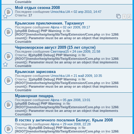
Countable
Мой отдых сезона 2008
Последнее сообщение
Umochka.UA
«
02 апр 2010, 14:47
Ответы:
17
1
2
Крымские приключения. Тарханкут
Последнее сообщение
Aljona
«
02 окт 2009, 09:17
[phpBB Debug] PHP Warning
: in file
[ROOT]/vendor/twig/twig/lib/Twig/Extension/Core.php
on line
1266
:
count(): Parameter must be an array or an object that implements
Countable
Черноморское август 2009 (15 лет спустя)
Последнее сообщение
Светлана15
«
24 сен 2009, 21:58
Ответы:
8
[phpBB Debug] PHP Warning
: in file
[ROOT]/vendor/twig/twig/lib/Twig/Extension/Core.php
on line
1266
:
count(): Parameter must be an array or an object that implements
Countable
Крымская зарисовка
Последнее сообщение
Umochka.UA
«
21 май 2009, 10:35
Ответы:
1
[phpBB Debug] PHP Warning
: in file
[ROOT]/vendor/twig/twig/lib/Twig/Extension/Core.php
on line
1266
:
count(): Parameter must be an array or an object that implements
Countable
Мраморная пещера.
Последнее сообщение
Aljona
«
05 дек 2008, 13:01
[phpBB Debug] PHP Warning
: in file
[ROOT]/vendor/twig/twig/lib/Twig/Extension/Core.php
on line
1266
:
count(): Parameter must be an array or an object that implements
Countable
В гостях у античного поселеня Беляус. Крым 2008
Последнее сообщение
Aljona
«
29 ноя 2008, 22:28
Ответы:
8
[phpBB Debug] PHP Warning
: in file
[ROOT]/vendor/twig/twig/lib/Twig/Extension/Core.php
on line
1266
: