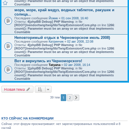
count(): Parameter must be an array or an object that implements
Countable
море, море, край медуз, водных таблеток, ракушек и
солнца...
Последнее сообщение
Йожик
«
01 сен 2008, 16:40
Ответы:
4
[phpBB Debug] PHP Warning
: in file
[ROOT]/vendor/twig/twig/lib/Twig/Extension/Core.php
on line
1266
:
count(): Parameter must be an array or an object that implements
Countable
Неповторимый отдых в Черноморском июль 2008)
Последнее сообщение
Катринчик
«
02 авг 2008, 22:08
Ответы:
4
[phpBB Debug] PHP Warning
: in file
[ROOT]/vendor/twig/twig/lib/Twig/Extension/Core.php
on line
1266
:
count(): Parameter must be an array or an object that implements
Countable
Вот и вернулись из Черноморского!
Последнее сообщение
Tatyana
«
02 авг 2008, 16:14
Ответы:
1
[phpBB Debug] PHP Warning
: in file
[ROOT]/vendor/twig/twig/lib/Twig/Extension/Core.php
on line
1266
:
count(): Parameter must be an array or an object that implements
Countable
Новая тема
1
2
39 тем
След.
КТО СЕЙЧАС НА КОНФЕРЕНЦИИ
Сейчас этот форум просматривают: нет зарегистрированных пользователей и 8
гостей