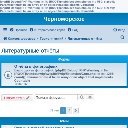
[phpBB Debug] PHP Warning
: in file
[ROOT]/phpbb/session.php
on line
580
:
sizeof():
Parameter must be an array or an object that implements Countable
[phpBB Debug] PHP Warning
: in file
[ROOT]/phpbb/session.php
on line
636
:
sizeof():
Parameter must be an array or an object that implements Countable
Черноморское
Правила
Интерактивная карта
FAQ
Вход
П
Список форумов
Туристический
Литературные отчёты
о
Литературные отчёты
и
с
Форум
к
Отчёты в фотографиях
Ваш отдых из фотографий.
[phpBB Debug] PHP Warning
: in file
[ROOT]/vendor/twig/twig/lib/Twig/Extension/Core.php
on line
1266
:
count(): Parameter must be an array or an object that implements
Countable
Темы:
32
Поиск
Расширенный поис
Новая тема
1
2
39 тем
След.
Темы