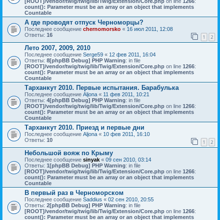
[ROOT]/vendor/twig/twig/lib/Twig/Extension/Core.php
on line
1266
:
count(): Parameter must be an array or an object that implements
Countable
А где проводят отпуск Черноморцы?
Последнее сообщение
chernomorsko
«
16 июл 2011, 12:08
Ответы:
16
1
2
Лето 2007, 2009, 2010
Последнее сообщение
Serge59
«
12 фев 2011, 16:04
Ответы:
8
[phpBB Debug] PHP Warning
: in file
[ROOT]/vendor/twig/twig/lib/Twig/Extension/Core.php
on line
1266
:
count(): Parameter must be an array or an object that implements
Countable
Тарханкут 2010. Первые испытания. Барабулька
Последнее сообщение
Aljona
«
11 фев 2011, 10:21
Ответы:
4
[phpBB Debug] PHP Warning
: in file
[ROOT]/vendor/twig/twig/lib/Twig/Extension/Core.php
on line
1266
:
count(): Parameter must be an array or an object that implements
Countable
Тарханкут 2010. Приезд и первые дни
Последнее сообщение
Aljona
«
10 фев 2011, 16:10
Ответы:
10
1
2
Небольшой вояж по Крыму
Последнее сообщение
sinyak
«
09 сен 2010, 03:14
Ответы:
1
[phpBB Debug] PHP Warning
: in file
[ROOT]/vendor/twig/twig/lib/Twig/Extension/Core.php
on line
1266
:
count(): Parameter must be an array or an object that implements
Countable
В первый раз в Черноморском
Последнее сообщение
Saddius
«
02 сен 2010, 20:55
Ответы:
2
[phpBB Debug] PHP Warning
: in file
[ROOT]/vendor/twig/twig/lib/Twig/Extension/Core.php
on line
1266
:
count(): Parameter must be an array or an object that implements