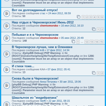
count(): Parameter must be an array or an object that implements
Countable
Вот он долгожданный отпуск!
Последнее сообщение
стас
«
24 июл 2012, 06:59
Ответы:
50
1
2
3
4
5
6
Наш отдых в Черноморском! Июнь-2012
Последнее сообщение
chernomorsko
«
16 июл 2012, 16:10
Ответы:
12
1
2
Побывал и я в Черноморском
Последнее сообщение
chernomorsko
«
05 июн 2012, 20:49
Ответы:
148
1
12
13
14
15
…
В Черноморске лучше, чем в Оленевке
Последнее сообщение
krill
«
17 фев 2012, 14:34
Ответы:
2
[phpBB Debug] PHP Warning
: in file
[ROOT]/vendor/twig/twig/lib/Twig/Extension/Core.php
on line
1266
:
count(): Parameter must be an array or an object that implements
Countable
И стихи тоже...
Последнее сообщение
KAA
«
07 фев 2012, 05:41
Ответы:
13
1
2
Снова были в Черноморском!
Последнее сообщение
Анна Петрова
«
30 авг 2011, 18:06
[phpBB Debug] PHP Warning
: in file
[ROOT]/vendor/twig/twig/lib/Twig/Extension/Core.php
on line
1266
:
count(): Parameter must be an array or an object that implements
Countable
Шашлычок из "мидийрапана"
Последнее сообщение
Steffi
«
22 авг 2011, 08:15
Ответы:
3
[phpBB Debug] PHP Warning
: in file