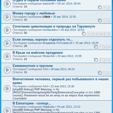
Отдых в первой половине июня
Последнее сообщение
watson45
«
09 окт 2014, 09:44
Ответы:
10
1
2
Моему городу с любовью
Последнее сообщение
LNick
«
30 авг 2014, 11:55
Ответы:
10
1
2
Сочетание цивилизации и природы на Тарханкуте
Последнее сообщение
hondaclubru
«
26 апр 2014, 10:52
Ответы:
56
1
2
3
4
5
6
Если хочешь хорошо отдохнуть то...
Последнее сообщение
Владимир Почтовая,34
«
15 авг 2013, 19:25
Ответы:
28
1
2
3
В Крым на майские праздники
Последнее сообщение
Showchik
«
22 июл 2013, 13:08
Ответы:
24
1
2
3
Сиюминутное о грусном
Последнее сообщение
KAA
«
28 июн 2013, 09:24
Ответы:
16
1
2
Впечатления человека, первый раз побывавшего в наших
краях
Последнее сообщение
KAA
«
22 янв 2013, 15:36
[phpBB Debug] PHP Warning
: in file
[ROOT]/vendor/twig/twig/lib/Twig/Extension/Core.php
on line
1266
:
count(): Parameter must be an array or an object that implements
Countable
В Евпатории - солнце...
Последнее сообщение
Halabuda
«
04 авг 2012, 13:13
[phpBB Debug] PHP Warning
: in file
[ROOT]/vendor/twig/twig/lib/Twig/Extension/Core.php
on line
1266
: