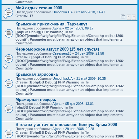
Countable
Мой отдых сезона 2008
Последнее сообщение
Umochka.UA
«
02 апр 2010, 14:47
Ответы:
17
1
2
Крымские приключения. Тарханкут
Последнее сообщение
Aljona
«
02 окт 2009, 09:17
[phpBB Debug] PHP Warning
: in file
[ROOT]/vendor/twig/twig/lib/Twig/Extension/Core.php
on line
1266
:
count(): Parameter must be an array or an object that implements
Countable
Черноморское август 2009 (15 лет спустя)
Последнее сообщение
Светлана15
«
24 сен 2009, 21:58
Ответы:
8
[phpBB Debug] PHP Warning
: in file
[ROOT]/vendor/twig/twig/lib/Twig/Extension/Core.php
on line
1266
:
count(): Parameter must be an array or an object that implements
Countable
Крымская зарисовка
Последнее сообщение
Umochka.UA
«
21 май 2009, 10:35
Ответы:
1
[phpBB Debug] PHP Warning
: in file
[ROOT]/vendor/twig/twig/lib/Twig/Extension/Core.php
on line
1266
:
count(): Parameter must be an array or an object that implements
Countable
Мраморная пещера.
Последнее сообщение
Aljona
«
05 дек 2008, 13:01
[phpBB Debug] PHP Warning
: in file
[ROOT]/vendor/twig/twig/lib/Twig/Extension/Core.php
on line
1266
:
count(): Parameter must be an array or an object that implements
Countable
В гостях у античного поселеня Беляус. Крым 2008
Последнее сообщение
Aljona
«
29 ноя 2008, 22:28
Ответы:
8
[phpBB Debug] PHP Warning
: in file
[ROOT]/vendor/twig/twig/lib/Twig/Extension/Core.php
on line
1266
: