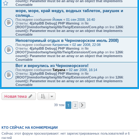
count(): Parameter must be an array or an object that implements
Countable
море, море, край медуз, водных таблеток, ракушек и
солнца...
Последнее сообщение
Йожик
«
01 сен 2008, 16:40
Ответы:
4
[phpBB Debug] PHP Warning
: in file
[ROOT]/vendor/twig/twig/lib/Twig/Extension/Core.php
on line
1266
:
count(): Parameter must be an array or an object that implements
Countable
Неповторимый отдых в Черноморском июль 2008)
Последнее сообщение
Катринчик
«
02 авг 2008, 22:08
Ответы:
4
[phpBB Debug] PHP Warning
: in file
[ROOT]/vendor/twig/twig/lib/Twig/Extension/Core.php
on line
1266
:
count(): Parameter must be an array or an object that implements
Countable
Вот и вернулись из Черноморского!
Последнее сообщение
Tatyana
«
02 авг 2008, 16:14
Ответы:
1
[phpBB Debug] PHP Warning
: in file
[ROOT]/vendor/twig/twig/lib/Twig/Extension/Core.php
on line
1266
:
count(): Parameter must be an array or an object that implements
Countable
Новая тема
1
2
39 тем
След.
КТО СЕЙЧАС НА КОНФЕРЕНЦИИ
Сейчас этот форум просматривают: нет зарегистрированных пользователей и 6
гостей