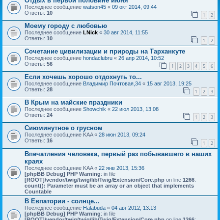
Отдых в первой половине июня
Последнее сообщение
watson45
«
09 окт 2014, 09:44
Ответы:
10
1
2
Моему городу с любовью
Последнее сообщение
LNick
«
30 авг 2014, 11:55
Ответы:
10
1
2
Сочетание цивилизации и природы на Тарханкуте
Последнее сообщение
hondaclubru
«
26 апр 2014, 10:52
Ответы:
56
1
2
3
4
5
6
Если хочешь хорошо отдохнуть то...
Последнее сообщение
Владимир Почтовая,34
«
15 авг 2013, 19:25
Ответы:
28
1
2
3
В Крым на майские праздники
Последнее сообщение
Showchik
«
22 июл 2013, 13:08
Ответы:
24
1
2
3
Сиюминутное о грусном
Последнее сообщение
KAA
«
28 июн 2013, 09:24
Ответы:
16
1
2
Впечатления человека, первый раз побывавшего в наших
краях
Последнее сообщение
KAA
«
22 янв 2013, 15:36
[phpBB Debug] PHP Warning
: in file
[ROOT]/vendor/twig/twig/lib/Twig/Extension/Core.php
on line
1266
:
count(): Parameter must be an array or an object that implements
Countable
В Евпатории - солнце...
Последнее сообщение
Halabuda
«
04 авг 2012, 13:13
[phpBB Debug] PHP Warning
: in file
[ROOT]/vendor/twig/twig/lib/Twig/Extension/Core.php
on line
1266
: