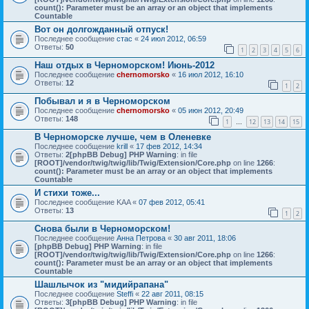
count(): Parameter must be an array or an object that implements
Countable
Вот он долгожданный отпуск!
Последнее сообщение
стас
«
24 июл 2012, 06:59
Ответы:
50
1
2
3
4
5
6
Наш отдых в Черноморском! Июнь-2012
Последнее сообщение
chernomorsko
«
16 июл 2012, 16:10
Ответы:
12
1
2
Побывал и я в Черноморском
Последнее сообщение
chernomorsko
«
05 июн 2012, 20:49
Ответы:
148
1
12
13
14
15
…
В Черноморске лучше, чем в Оленевке
Последнее сообщение
krill
«
17 фев 2012, 14:34
Ответы:
2
[phpBB Debug] PHP Warning
: in file
[ROOT]/vendor/twig/twig/lib/Twig/Extension/Core.php
on line
1266
:
count(): Parameter must be an array or an object that implements
Countable
И стихи тоже...
Последнее сообщение
KAA
«
07 фев 2012, 05:41
Ответы:
13
1
2
Снова были в Черноморском!
Последнее сообщение
Анна Петрова
«
30 авг 2011, 18:06
[phpBB Debug] PHP Warning
: in file
[ROOT]/vendor/twig/twig/lib/Twig/Extension/Core.php
on line
1266
:
count(): Parameter must be an array or an object that implements
Countable
Шашлычок из "мидийрапана"
Последнее сообщение
Steffi
«
22 авг 2011, 08:15
Ответы:
3
[phpBB Debug] PHP Warning
: in file