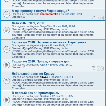
[ROOT]/vendor/twig/twig/lib/Twig/Extension/Core.php
on line
1266
:
count(): Parameter must be an array or an object that implements
Countable
А где проводят отпуск Черноморцы?
Последнее сообщение
chernomorsko
«
16 июл 2011, 12:08
Ответы:
16
1
2
Лето 2007, 2009, 2010
Последнее сообщение
Serge59
«
12 фев 2011, 16:04
Ответы:
8
[phpBB Debug] PHP Warning
: in file
[ROOT]/vendor/twig/twig/lib/Twig/Extension/Core.php
on line
1266
:
count(): Parameter must be an array or an object that implements
Countable
Тарханкут 2010. Первые испытания. Барабулька
Последнее сообщение
Aljona
«
11 фев 2011, 10:21
Ответы:
4
[phpBB Debug] PHP Warning
: in file
[ROOT]/vendor/twig/twig/lib/Twig/Extension/Core.php
on line
1266
:
count(): Parameter must be an array or an object that implements
Countable
Тарханкут 2010. Приезд и первые дни
Последнее сообщение
Aljona
«
10 фев 2011, 16:10
Ответы:
10
1
2
Небольшой вояж по Крыму
Последнее сообщение
sinyak
«
09 сен 2010, 03:14
Ответы:
1
[phpBB Debug] PHP Warning
: in file
[ROOT]/vendor/twig/twig/lib/Twig/Extension/Core.php
on line
1266
:
count(): Parameter must be an array or an object that implements
Countable
В первый раз в Черноморском
Последнее сообщение
Saddius
«
02 сен 2010, 20:55
Ответы:
2
[phpBB Debug] PHP Warning
: in file
[ROOT]/vendor/twig/twig/lib/Twig/Extension/Core.php
on line
1266
:
count(): Parameter must be an array or an object that implements