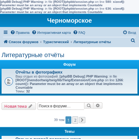
[phpBB Debug] PHP Warning
: in file
[ROOT]/phpbb/session.php
on line
580
:
sizeof():
Parameter must be an array or an object that implements Countable
[phpBB Debug] PHP Warning
: in file
[ROOT]/phpbb/session.php
on line
636
:
sizeof():
Parameter must be an array or an object that implements Countable
Черноморское
Правила
Интерактивная карта
FAQ
Вход
П
Список форумов
Туристический
Литературные отчёты
о
Литературные отчёты
и
с
Форум
к
Отчёты в фотографиях
Ваш отдых из фотографий.
[phpBB Debug] PHP Warning
: in file
[ROOT]/vendor/twig/twig/lib/Twig/Extension/Core.php
on line
1266
:
count(): Parameter must be an array or an object that implements
Countable
Темы:
32
Поиск
Расширенный поис
Новая тема
1
2
39 тем
След.
Темы