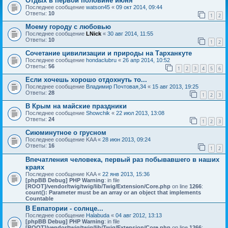
Отдых в первой половине июня
Последнее сообщение
watson45
«
09 окт 2014, 09:44
Ответы:
10
1
2
Моему городу с любовью
Последнее сообщение
LNick
«
30 авг 2014, 11:55
Ответы:
10
1
2
Сочетание цивилизации и природы на Тарханкуте
Последнее сообщение
hondaclubru
«
26 апр 2014, 10:52
Ответы:
56
1
2
3
4
5
6
Если хочешь хорошо отдохнуть то...
Последнее сообщение
Владимир Почтовая,34
«
15 авг 2013, 19:25
Ответы:
28
1
2
3
В Крым на майские праздники
Последнее сообщение
Showchik
«
22 июл 2013, 13:08
Ответы:
24
1
2
3
Сиюминутное о грусном
Последнее сообщение
KAA
«
28 июн 2013, 09:24
Ответы:
16
1
2
Впечатления человека, первый раз побывавшего в наших
краях
Последнее сообщение
KAA
«
22 янв 2013, 15:36
[phpBB Debug] PHP Warning
: in file
[ROOT]/vendor/twig/twig/lib/Twig/Extension/Core.php
on line
1266
:
count(): Parameter must be an array or an object that implements
Countable
В Евпатории - солнце...
Последнее сообщение
Halabuda
«
04 авг 2012, 13:13
[phpBB Debug] PHP Warning
: in file
[ROOT]/vendor/twig/twig/lib/Twig/Extension/Core.php
on line
1266
: