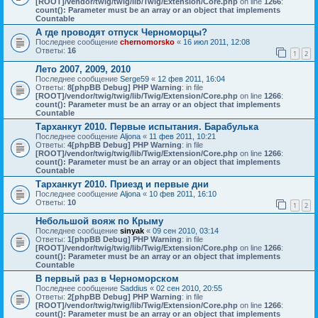
[ROOT]/vendor/twig/twig/lib/Twig/Extension/Core.php
on line
1266
:
count(): Parameter must be an array or an object that implements
Countable
А где проводят отпуск Черноморцы?
Последнее сообщение
chernomorsko
«
16 июл 2011, 12:08
Ответы:
16
1
2
Лето 2007, 2009, 2010
Последнее сообщение
Serge59
«
12 фев 2011, 16:04
Ответы:
8
[phpBB Debug] PHP Warning
: in file
[ROOT]/vendor/twig/twig/lib/Twig/Extension/Core.php
on line
1266
:
count(): Parameter must be an array or an object that implements
Countable
Тарханкут 2010. Первые испытания. Барабулька
Последнее сообщение
Aljona
«
11 фев 2011, 10:21
Ответы:
4
[phpBB Debug] PHP Warning
: in file
[ROOT]/vendor/twig/twig/lib/Twig/Extension/Core.php
on line
1266
:
count(): Parameter must be an array or an object that implements
Countable
Тарханкут 2010. Приезд и первые дни
Последнее сообщение
Aljona
«
10 фев 2011, 16:10
Ответы:
10
1
2
Небольшой вояж по Крыму
Последнее сообщение
sinyak
«
09 сен 2010, 03:14
Ответы:
1
[phpBB Debug] PHP Warning
: in file
[ROOT]/vendor/twig/twig/lib/Twig/Extension/Core.php
on line
1266
:
count(): Parameter must be an array or an object that implements
Countable
В первый раз в Черноморском
Последнее сообщение
Saddius
«
02 сен 2010, 20:55
Ответы:
2
[phpBB Debug] PHP Warning
: in file
[ROOT]/vendor/twig/twig/lib/Twig/Extension/Core.php
on line
1266
:
count(): Parameter must be an array or an object that implements