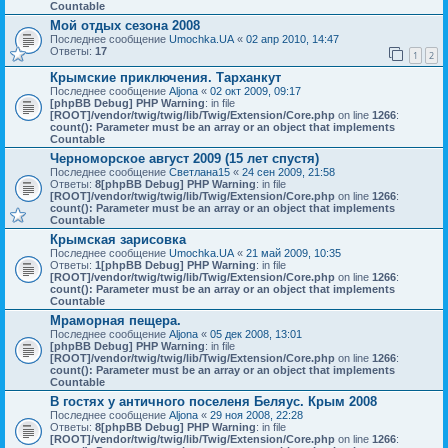
Countable
Мой отдых сезона 2008
Последнее сообщение
Umochka.UA
«
02 апр 2010, 14:47
Ответы:
17
1
2
Крымские приключения. Тарханкут
Последнее сообщение
Aljona
«
02 окт 2009, 09:17
[phpBB Debug] PHP Warning
: in file
[ROOT]/vendor/twig/twig/lib/Twig/Extension/Core.php
on line
1266
:
count(): Parameter must be an array or an object that implements
Countable
Черноморское август 2009 (15 лет спустя)
Последнее сообщение
Светлана15
«
24 сен 2009, 21:58
Ответы:
8
[phpBB Debug] PHP Warning
: in file
[ROOT]/vendor/twig/twig/lib/Twig/Extension/Core.php
on line
1266
:
count(): Parameter must be an array or an object that implements
Countable
Крымская зарисовка
Последнее сообщение
Umochka.UA
«
21 май 2009, 10:35
Ответы:
1
[phpBB Debug] PHP Warning
: in file
[ROOT]/vendor/twig/twig/lib/Twig/Extension/Core.php
on line
1266
:
count(): Parameter must be an array or an object that implements
Countable
Мраморная пещера.
Последнее сообщение
Aljona
«
05 дек 2008, 13:01
[phpBB Debug] PHP Warning
: in file
[ROOT]/vendor/twig/twig/lib/Twig/Extension/Core.php
on line
1266
:
count(): Parameter must be an array or an object that implements
Countable
В гостях у античного поселеня Беляус. Крым 2008
Последнее сообщение
Aljona
«
29 ноя 2008, 22:28
Ответы:
8
[phpBB Debug] PHP Warning
: in file
[ROOT]/vendor/twig/twig/lib/Twig/Extension/Core.php
on line
1266
: