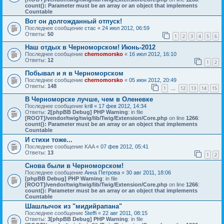
count(): Parameter must be an array or an object that implements
Countable
Вот он долгожданный отпуск!
Последнее сообщение
стас
«
24 июл 2012, 06:59
Ответы:
50
1
2
3
4
5
6
Наш отдых в Черноморском! Июнь-2012
Последнее сообщение
chernomorsko
«
16 июл 2012, 16:10
Ответы:
12
1
2
Побывал и я в Черноморском
Последнее сообщение
chernomorsko
«
05 июн 2012, 20:49
Ответы:
148
1
12
13
14
15
…
В Черноморске лучше, чем в Оленевке
Последнее сообщение
krill
«
17 фев 2012, 14:34
Ответы:
2
[phpBB Debug] PHP Warning
: in file
[ROOT]/vendor/twig/twig/lib/Twig/Extension/Core.php
on line
1266
:
count(): Parameter must be an array or an object that implements
Countable
И стихи тоже...
Последнее сообщение
KAA
«
07 фев 2012, 05:41
Ответы:
13
1
2
Снова были в Черноморском!
Последнее сообщение
Анна Петрова
«
30 авг 2011, 18:06
[phpBB Debug] PHP Warning
: in file
[ROOT]/vendor/twig/twig/lib/Twig/Extension/Core.php
on line
1266
:
count(): Parameter must be an array or an object that implements
Countable
Шашлычок из "мидийрапана"
Последнее сообщение
Steffi
«
22 авг 2011, 08:15
Ответы:
3
[phpBB Debug] PHP Warning
: in file