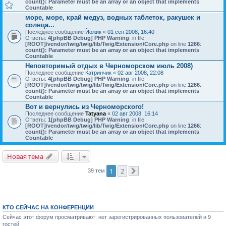
count(): Parameter must be an array or an object that implements
Countable
море, море, край медуз, водных таблеток, ракушек и
солнца...
Последнее сообщение
Йожик
«
01 сен 2008, 16:40
Ответы:
4
[phpBB Debug] PHP Warning
: in file
[ROOT]/vendor/twig/twig/lib/Twig/Extension/Core.php
on line
1266
:
count(): Parameter must be an array or an object that implements
Countable
Неповторимый отдых в Черноморском июль 2008)
Последнее сообщение
Катринчик
«
02 авг 2008, 22:08
Ответы:
4
[phpBB Debug] PHP Warning
: in file
[ROOT]/vendor/twig/twig/lib/Twig/Extension/Core.php
on line
1266
:
count(): Parameter must be an array or an object that implements
Countable
Вот и вернулись из Черноморского!
Последнее сообщение
Tatyana
«
02 авг 2008, 16:14
Ответы:
1
[phpBB Debug] PHP Warning
: in file
[ROOT]/vendor/twig/twig/lib/Twig/Extension/Core.php
on line
1266
:
count(): Parameter must be an array or an object that implements
Countable
Новая тема
1
2
39 тем
След.
КТО СЕЙЧАС НА КОНФЕРЕНЦИИ
Сейчас этот форум просматривают: нет зарегистрированных пользователей и 9
гостей