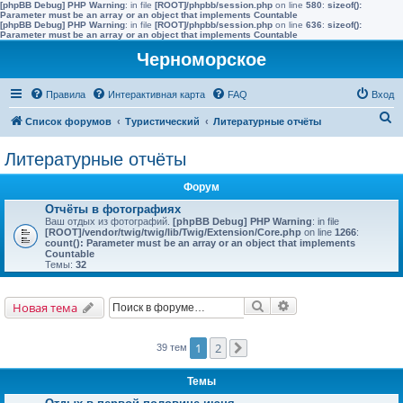
[phpBB Debug] PHP Warning
: in file
[ROOT]/phpbb/session.php
on line
580
:
sizeof():
Parameter must be an array or an object that implements Countable
[phpBB Debug] PHP Warning
: in file
[ROOT]/phpbb/session.php
on line
636
:
sizeof():
Parameter must be an array or an object that implements Countable
Черноморское
Правила
Интерактивная карта
FAQ
Вход
П
Список форумов
Туристический
Литературные отчёты
о
Литературные отчёты
и
с
Форум
к
Отчёты в фотографиях
Ваш отдых из фотографий.
[phpBB Debug] PHP Warning
: in file
[ROOT]/vendor/twig/twig/lib/Twig/Extension/Core.php
on line
1266
:
count(): Parameter must be an array or an object that implements
Countable
Темы:
32
Поиск
Расширенный поис
Новая тема
1
2
39 тем
След.
Темы