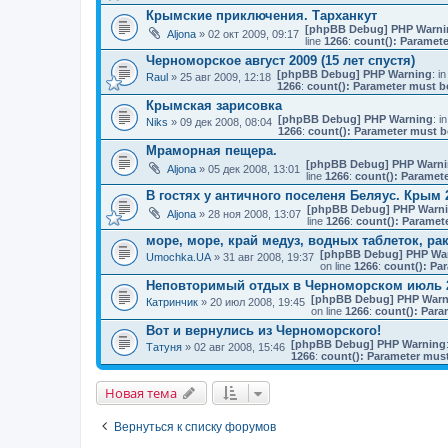
Крымские приключения. Тарханкут
[phpBB Debug] PHP Warni
Aljona
» 02 окт 2009, 09:17
line
1266
:
count(): Paramete
Черноморское август 2009 (15 лет спустя)
[phpBB Debug] PHP Warning
: in
Raul
» 25 авг 2009, 12:18
1266
:
count(): Parameter must b
Крымская зарисовка
[phpBB Debug] PHP Warning
: in
Niks
» 09 дек 2008, 08:04
1266
:
count(): Parameter must b
Мраморная пещера.
[phpBB Debug] PHP Warn
Aljona
» 05 дек 2008, 13:01
line
1266
:
count(): Paramete
В гостях у античного поселеня Беляус. Крым 
[phpBB Debug] PHP Warn
Aljona
» 28 ноя 2008, 13:07
line
1266
:
count(): Paramet
море, море, край медуз, водных таблеток, рак
[phpBB Debug] PHP Wa
Umochka.UA
» 31 авг 2008, 19:37
on line
1266
:
count(): Pa
Неповторимый отдых в Черноморском июль 2
[phpBB Debug] PHP Warn
Катринчик
» 20 июл 2008, 19:45
on line
1266
:
count(): Para
Вот и вернулись из Черноморского!
[phpBB Debug] PHP Warning
Татуня
» 02 авг 2008, 15:46
1266
:
count(): Parameter must
Новая тема
Вернуться к списку форумов