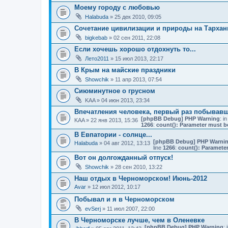
Моему городу с любовью
Halabuda
» 25 дек 2010, 09:05
Сочетание цивилизации и природы на Тархан
bigkebab
» 02 сен 2011, 22:08
Если хочешь хорошо отдохнуть то...
Лето2011
» 15 июл 2013, 22:17
В Крым на майские праздники
Showchik
» 11 апр 2013, 07:54
Сиюминутное о грусном
KAA
» 04 июн 2013, 23:34
Впечатления человека, первый раз побывавш
[phpBB Debug] PHP Warning
: in
KAA
» 22 янв 2013, 15:36
1266
:
count(): Parameter must b
В Евпатории - солнце...
[phpBB Debug] PHP Warni
Halabuda
» 04 авг 2012, 13:13
line
1266
:
count(): Parameter
Вот он долгожданный отпуск!
Showchik
» 28 сен 2010, 13:22
Наш отдых в Черноморском! Июнь-2012
Avar
» 12 июл 2012, 10:17
Побывал и я в Черноморском
evSerj
» 11 июл 2007, 22:00
В Черноморске лучше, чем в Оленевке
[phpBB Debug] PHP Warning
: 