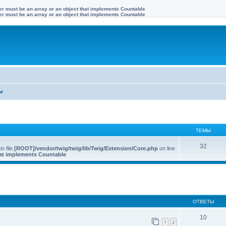
ter must be an array or an object that implements Countable
ter must be an array or an object that implements Countable
ы
ТЕМЫ
32
 in file
[ROOT]/vendor/twig/twig/lib/Twig/Extension/Core.php
on line
that implements Countable
иренный поиск
ОТВЕТЫ
10
1
2