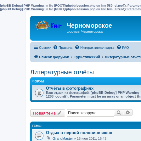
[phpBB Debug] PHP Warning
: in file
[ROOT]/phpbb/session.php
on line
580
:
sizeof(): Parame
[phpBB Debug] PHP Warning
: in file
[ROOT]/phpbb/session.php
on line
636
:
sizeof(): Parame
Черноморское
форумы Черноморска
Ссылки
Правила
Интерактивная карта
FAQ
Список форумов
Туристический
Литературные отчёт
Литературные отчёты
ФОРУМ
Отчёты в фотографиях
Ваш отдых из фотографий.
[phpBB Debug] PHP Warning
:
1266
:
count(): Parameter must be an array or an object 
Поиск
Расш
Новая тема
ТЕМЫ
Отдых в первой половине июня
GrandMaster
» 15 июн 2011, 16:43