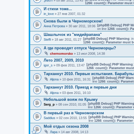
,jhbcrf
» 05 авг 2011, 13:43
1266
:
count(): Parameter must 
И стихи тоже...
in_love
» 27 янв 2007, 01:32
Снова были в Черноморском!
[phpBB Debug] PHP W
Анна Петрова
» 30 авг 2011, 18:06
on line
1266
:
count(): P
Шашлычок из "мидийрапана"
[phpBB Debug] PHP Warning
: in
Steffi
» 18 авг 2011, 01:27
1266
:
count(): Parameter must b
А где проводят отпуск Черноморцы?
chernomorsko
» 13 июл 2008, 14:38
Лето 2007, 2009, 2010
[phpBB Debug] PHP Warning
:
igor_s
» 09 фев 2011, 13:47
1266
:
count(): Parameter must
Тарханкут 2010. Первые испытания. Барабуль
[phpBB Debug] PHP Warn
Aljona
» 10 фев 2011, 16:31
line
1266
:
count(): Paramet
Тарханкут 2010. Приезд и первые дни
Aljona
» 03 фев 2011, 16:10
Небольшой вояж по Крыму
[phpBB Debug] PHP Warnin
Serg_p
» 08 сен 2010, 01:05
line
1266
:
count(): Parameter 
В первый раз в Черноморском
[phpBB Debug] PHP Warnin
Saddius
» 02 сен 2010, 13:55
line
1266
:
count(): Parameter 
Мой отдых сезона 2008
Лара
» 14 авг 2008, 14:13