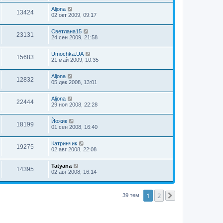
Aljona
13424
02 окт 2009, 09:17
Светлана15
23131
24 сен 2009, 21:58
Umochka.UA
15683
21 май 2009, 10:35
Aljona
12832
05 дек 2008, 13:01
Aljona
22444
29 ноя 2008, 22:28
Йожик
18199
01 сен 2008, 16:40
Катринчик
19275
02 авг 2008, 22:08
Tatyana
14395
02 авг 2008, 16:14
1
2
39 тем
След.