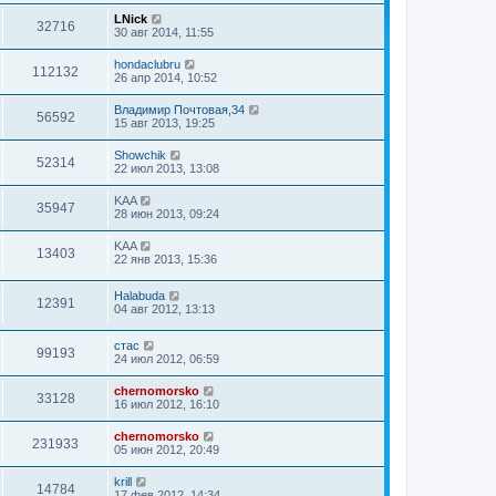
д
н
LNick
32716
е
30 авг 2014, 11:55
м
у
hondaclubru
с
112132
26 апр 2014, 10:52
о
о
Владимир Почтовая,34
б
56592
15 авг 2013, 19:25
щ
е
н
Showchik
52314
и
22 июл 2013, 13:08
ю
KAA
35947
28 июн 2013, 09:24
KAA
13403
22 янв 2013, 15:36
Halabuda
12391
04 авг 2012, 13:13
стас
99193
24 июл 2012, 06:59
chernomorsko
33128
16 июл 2012, 16:10
chernomorsko
231933
05 июн 2012, 20:49
krill
14784
17 фев 2012, 14:34