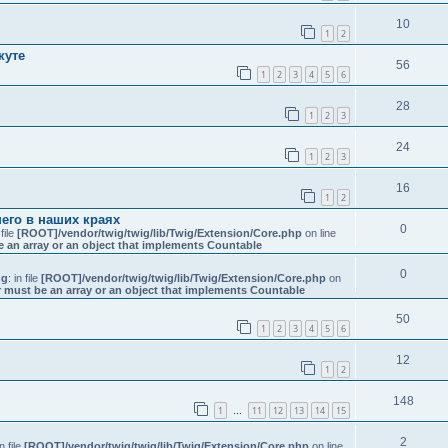
10
1
2
куте
56
1
2
3
4
5
6
28
1
2
3
24
1
2
3
16
1
2
его в наших краях
0
 file
[ROOT]/vendor/twig/twig/lib/Twig/Extension/Core.php
on line
e an array or an object that implements Countable
0
ng
: in file
[ROOT]/vendor/twig/twig/lib/Twig/Extension/Core.php
on
 must be an array or an object that implements Countable
50
1
2
3
4
5
6
12
1
2
148
1
11
12
13
14
15
…
2
in file
[ROOT]/vendor/twig/twig/lib/Twig/Extension/Core.php
on line