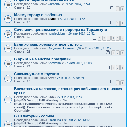
Отдых в первой половине июня
Последнее сообщение
watson45
«
09 окт 2014, 09:44
Ответы:
10
1
2
Моему городу с любовью
Последнее сообщение
LNick
«
30 авг 2014, 11:55
Ответы:
10
1
2
Сочетание цивилизации и природы на Тарханкуте
Последнее сообщение
hondaclubru
«
26 апр 2014, 10:52
Ответы:
56
1
2
3
4
5
6
Если хочешь хорошо отдохнуть то...
Последнее сообщение
Владимир Почтовая,34
«
15 авг 2013, 19:25
Ответы:
28
1
2
3
В Крым на майские праздники
Последнее сообщение
Showchik
«
22 июл 2013, 13:08
Ответы:
24
1
2
3
Сиюминутное о грусном
Последнее сообщение
KAA
«
28 июн 2013, 09:24
Ответы:
16
1
2
Впечатления человека, первый раз побывавшего в наших
краях
Последнее сообщение
KAA
«
22 янв 2013, 15:36
[phpBB Debug] PHP Warning
: in file
[ROOT]/vendor/twig/twig/lib/Twig/Extension/Core.php
on line
1266
:
count(): Parameter must be an array or an object that implements
Countable
В Евпатории - солнце...
Последнее сообщение
Halabuda
«
04 авг 2012, 13:13
[phpBB Debug] PHP Warning
: in file
[ROOT]/vendor/twig/twig/lib/Twig/Extension/Core.php
on line
1266
: