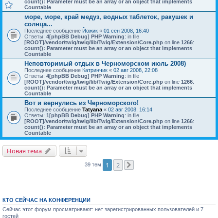
count(): Parameter must be an array or an object that implements
Countable
море, море, край медуз, водных таблеток, ракушек и
солнца...
Последнее сообщение
Йожик
«
01 сен 2008, 16:40
Ответы:
4
[phpBB Debug] PHP Warning
: in file
[ROOT]/vendor/twig/twig/lib/Twig/Extension/Core.php
on line
1266
:
count(): Parameter must be an array or an object that implements
Countable
Неповторимый отдых в Черноморском июль 2008)
Последнее сообщение
Катринчик
«
02 авг 2008, 22:08
Ответы:
4
[phpBB Debug] PHP Warning
: in file
[ROOT]/vendor/twig/twig/lib/Twig/Extension/Core.php
on line
1266
:
count(): Parameter must be an array or an object that implements
Countable
Вот и вернулись из Черноморского!
Последнее сообщение
Tatyana
«
02 авг 2008, 16:14
Ответы:
1
[phpBB Debug] PHP Warning
: in file
[ROOT]/vendor/twig/twig/lib/Twig/Extension/Core.php
on line
1266
:
count(): Parameter must be an array or an object that implements
Countable
Новая тема
1
2
39 тем
След.
КТО СЕЙЧАС НА КОНФЕРЕНЦИИ
Сейчас этот форум просматривают: нет зарегистрированных пользователей и 7
гостей