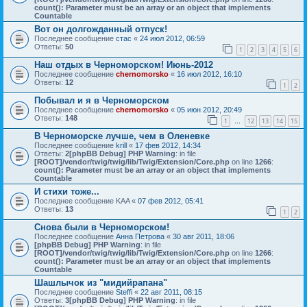
count(): Parameter must be an array or an object that implements
Countable
Вот он долгожданный отпуск!
Последнее сообщение
стас
«
24 июл 2012, 06:59
Ответы:
50
1
2
3
4
5
6
Наш отдых в Черноморском! Июнь-2012
Последнее сообщение
chernomorsko
«
16 июл 2012, 16:10
Ответы:
12
1
2
Побывал и я в Черноморском
Последнее сообщение
chernomorsko
«
05 июн 2012, 20:49
Ответы:
148
1
12
13
14
15
…
В Черноморске лучше, чем в Оленевке
Последнее сообщение
krill
«
17 фев 2012, 14:34
Ответы:
2
[phpBB Debug] PHP Warning
: in file
[ROOT]/vendor/twig/twig/lib/Twig/Extension/Core.php
on line
1266
:
count(): Parameter must be an array or an object that implements
Countable
И стихи тоже...
Последнее сообщение
KAA
«
07 фев 2012, 05:41
Ответы:
13
1
2
Снова были в Черноморском!
Последнее сообщение
Анна Петрова
«
30 авг 2011, 18:06
[phpBB Debug] PHP Warning
: in file
[ROOT]/vendor/twig/twig/lib/Twig/Extension/Core.php
on line
1266
:
count(): Parameter must be an array or an object that implements
Countable
Шашлычок из "мидийрапана"
Последнее сообщение
Steffi
«
22 авг 2011, 08:15
Ответы:
3
[phpBB Debug] PHP Warning
: in file