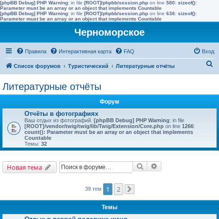
[phpBB Debug] PHP Warning
: in file
[ROOT]/phpbb/session.php
on line
580
:
sizeof():
Parameter must be an array or an object that implements Countable
[phpBB Debug] PHP Warning
: in file
[ROOT]/phpbb/session.php
on line
636
:
sizeof():
Parameter must be an array or an object that implements Countable
Черноморское
Правила
Интерактивная карта
FAQ
Вход
П
Список форумов
Туристический
Литературные отчёты
о
Литературные отчёты
и
с
Форум
к
Отчёты в фотографиях
Ваш отдых из фотографий.
[phpBB Debug] PHP Warning
: in file
[ROOT]/vendor/twig/twig/lib/Twig/Extension/Core.php
on line
1266
:
count(): Parameter must be an array or an object that implements
Countable
Темы:
32
Поиск
Расширенный поис
Новая тема
1
2
39 тем
След.
Темы