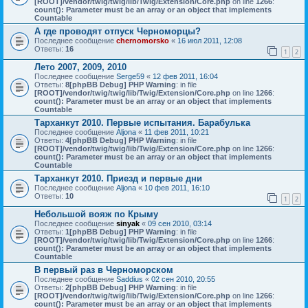
[ROOT]/vendor/twig/twig/lib/Twig/Extension/Core.php
on line
1266
:
count(): Parameter must be an array or an object that implements
Countable
А где проводят отпуск Черноморцы?
Последнее сообщение
chernomorsko
«
16 июл 2011, 12:08
Ответы:
16
1
2
Лето 2007, 2009, 2010
Последнее сообщение
Serge59
«
12 фев 2011, 16:04
Ответы:
8
[phpBB Debug] PHP Warning
: in file
[ROOT]/vendor/twig/twig/lib/Twig/Extension/Core.php
on line
1266
:
count(): Parameter must be an array or an object that implements
Countable
Тарханкут 2010. Первые испытания. Барабулька
Последнее сообщение
Aljona
«
11 фев 2011, 10:21
Ответы:
4
[phpBB Debug] PHP Warning
: in file
[ROOT]/vendor/twig/twig/lib/Twig/Extension/Core.php
on line
1266
:
count(): Parameter must be an array or an object that implements
Countable
Тарханкут 2010. Приезд и первые дни
Последнее сообщение
Aljona
«
10 фев 2011, 16:10
Ответы:
10
1
2
Небольшой вояж по Крыму
Последнее сообщение
sinyak
«
09 сен 2010, 03:14
Ответы:
1
[phpBB Debug] PHP Warning
: in file
[ROOT]/vendor/twig/twig/lib/Twig/Extension/Core.php
on line
1266
:
count(): Parameter must be an array or an object that implements
Countable
В первый раз в Черноморском
Последнее сообщение
Saddius
«
02 сен 2010, 20:55
Ответы:
2
[phpBB Debug] PHP Warning
: in file
[ROOT]/vendor/twig/twig/lib/Twig/Extension/Core.php
on line
1266
:
count(): Parameter must be an array or an object that implements