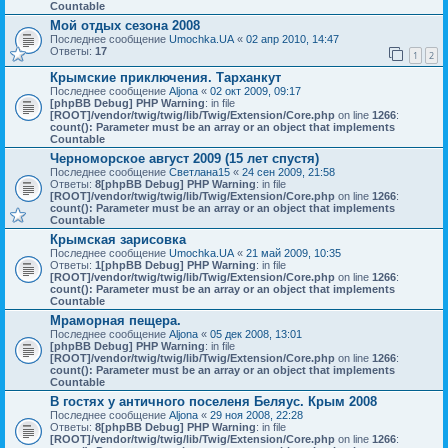
Countable
Мой отдых сезона 2008
Последнее сообщение
Umochka.UA
«
02 апр 2010, 14:47
Ответы:
17
1
2
Крымские приключения. Тарханкут
Последнее сообщение
Aljona
«
02 окт 2009, 09:17
[phpBB Debug] PHP Warning
: in file
[ROOT]/vendor/twig/twig/lib/Twig/Extension/Core.php
on line
1266
:
count(): Parameter must be an array or an object that implements
Countable
Черноморское август 2009 (15 лет спустя)
Последнее сообщение
Светлана15
«
24 сен 2009, 21:58
Ответы:
8
[phpBB Debug] PHP Warning
: in file
[ROOT]/vendor/twig/twig/lib/Twig/Extension/Core.php
on line
1266
:
count(): Parameter must be an array or an object that implements
Countable
Крымская зарисовка
Последнее сообщение
Umochka.UA
«
21 май 2009, 10:35
Ответы:
1
[phpBB Debug] PHP Warning
: in file
[ROOT]/vendor/twig/twig/lib/Twig/Extension/Core.php
on line
1266
:
count(): Parameter must be an array or an object that implements
Countable
Мраморная пещера.
Последнее сообщение
Aljona
«
05 дек 2008, 13:01
[phpBB Debug] PHP Warning
: in file
[ROOT]/vendor/twig/twig/lib/Twig/Extension/Core.php
on line
1266
:
count(): Parameter must be an array or an object that implements
Countable
В гостях у античного поселеня Беляус. Крым 2008
Последнее сообщение
Aljona
«
29 ноя 2008, 22:28
Ответы:
8
[phpBB Debug] PHP Warning
: in file
[ROOT]/vendor/twig/twig/lib/Twig/Extension/Core.php
on line
1266
: