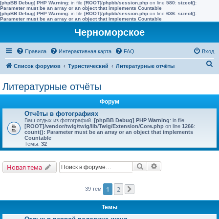
[phpBB Debug] PHP Warning
: in file
[ROOT]/phpbb/session.php
on line
580
:
sizeof():
Parameter must be an array or an object that implements Countable
[phpBB Debug] PHP Warning
: in file
[ROOT]/phpbb/session.php
on line
636
:
sizeof():
Parameter must be an array or an object that implements Countable
Черноморское
Правила
Интерактивная карта
FAQ
Вход
П
Список форумов
Туристический
Литературные отчёты
о
Литературные отчёты
и
с
Форум
к
Отчёты в фотографиях
Ваш отдых из фотографий.
[phpBB Debug] PHP Warning
: in file
[ROOT]/vendor/twig/twig/lib/Twig/Extension/Core.php
on line
1266
:
count(): Parameter must be an array or an object that implements
Countable
Темы:
32
Поиск
Расширенный поис
Новая тема
1
2
39 тем
След.
Темы