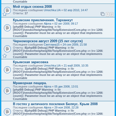
Countable
Мой отдых сезона 2008
Последнее сообщение
Umochka.UA
«
02 апр 2010, 14:47
Ответы:
17
1
2
Крымские приключения. Тарханкут
Последнее сообщение
Aljona
«
02 окт 2009, 09:17
[phpBB Debug] PHP Warning
: in file
[ROOT]/vendor/twig/twig/lib/Twig/Extension/Core.php
on line
1266
:
count(): Parameter must be an array or an object that implements
Countable
Черноморское август 2009 (15 лет спустя)
Последнее сообщение
Светлана15
«
24 сен 2009, 21:58
Ответы:
8
[phpBB Debug] PHP Warning
: in file
[ROOT]/vendor/twig/twig/lib/Twig/Extension/Core.php
on line
1266
:
count(): Parameter must be an array or an object that implements
Countable
Крымская зарисовка
Последнее сообщение
Umochka.UA
«
21 май 2009, 10:35
Ответы:
1
[phpBB Debug] PHP Warning
: in file
[ROOT]/vendor/twig/twig/lib/Twig/Extension/Core.php
on line
1266
:
count(): Parameter must be an array or an object that implements
Countable
Мраморная пещера.
Последнее сообщение
Aljona
«
05 дек 2008, 13:01
[phpBB Debug] PHP Warning
: in file
[ROOT]/vendor/twig/twig/lib/Twig/Extension/Core.php
on line
1266
:
count(): Parameter must be an array or an object that implements
Countable
В гостях у античного поселеня Беляус. Крым 2008
Последнее сообщение
Aljona
«
29 ноя 2008, 22:28
Ответы:
8
[phpBB Debug] PHP Warning
: in file
[ROOT]/vendor/twig/twig/lib/Twig/Extension/Core.php
on line
1266
: