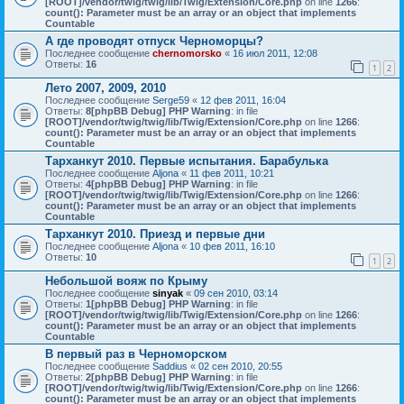
[ROOT]/vendor/twig/twig/lib/Twig/Extension/Core.php
on line
1266
:
count(): Parameter must be an array or an object that implements
Countable
А где проводят отпуск Черноморцы?
Последнее сообщение
chernomorsko
«
16 июл 2011, 12:08
Ответы:
16
1
2
Лето 2007, 2009, 2010
Последнее сообщение
Serge59
«
12 фев 2011, 16:04
Ответы:
8
[phpBB Debug] PHP Warning
: in file
[ROOT]/vendor/twig/twig/lib/Twig/Extension/Core.php
on line
1266
:
count(): Parameter must be an array or an object that implements
Countable
Тарханкут 2010. Первые испытания. Барабулька
Последнее сообщение
Aljona
«
11 фев 2011, 10:21
Ответы:
4
[phpBB Debug] PHP Warning
: in file
[ROOT]/vendor/twig/twig/lib/Twig/Extension/Core.php
on line
1266
:
count(): Parameter must be an array or an object that implements
Countable
Тарханкут 2010. Приезд и первые дни
Последнее сообщение
Aljona
«
10 фев 2011, 16:10
Ответы:
10
1
2
Небольшой вояж по Крыму
Последнее сообщение
sinyak
«
09 сен 2010, 03:14
Ответы:
1
[phpBB Debug] PHP Warning
: in file
[ROOT]/vendor/twig/twig/lib/Twig/Extension/Core.php
on line
1266
:
count(): Parameter must be an array or an object that implements
Countable
В первый раз в Черноморском
Последнее сообщение
Saddius
«
02 сен 2010, 20:55
Ответы:
2
[phpBB Debug] PHP Warning
: in file
[ROOT]/vendor/twig/twig/lib/Twig/Extension/Core.php
on line
1266
:
count(): Parameter must be an array or an object that implements