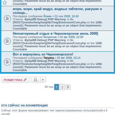
count(): Parameter must be an array or an object that implements
Countable
море, море, край медуз, водных таблеток, ракушек и
солнца...
Последнее сообщение
Йожик
«
01 сен 2008, 16:40
Ответы:
4
[phpBB Debug] PHP Warning
: in file
[ROOT]/vendor/twig/twig/lib/Twig/Extension/Core.php
on line
1266
:
count(): Parameter must be an array or an object that implements
Countable
Неповторимый отдых в Черноморском июль 2008)
Последнее сообщение
Катринчик
«
02 авг 2008, 22:08
Ответы:
4
[phpBB Debug] PHP Warning
: in file
[ROOT]/vendor/twig/twig/lib/Twig/Extension/Core.php
on line
1266
:
count(): Parameter must be an array or an object that implements
Countable
Вот и вернулись из Черноморского!
Последнее сообщение
Tatyana
«
02 авг 2008, 16:14
Ответы:
1
[phpBB Debug] PHP Warning
: in file
[ROOT]/vendor/twig/twig/lib/Twig/Extension/Core.php
on line
1266
:
count(): Parameter must be an array or an object that implements
Countable
Новая тема
1
2
39 тем
След.
КТО СЕЙЧАС НА КОНФЕРЕНЦИИ
Сейчас этот форум просматривают: нет зарегистрированных пользователей и 5
гостей