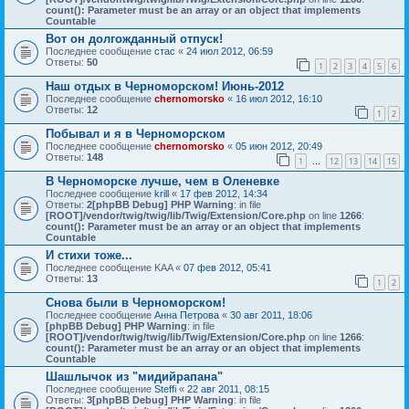
count(): Parameter must be an array or an object that implements
Countable
Вот он долгожданный отпуск!
Последнее сообщение
стас
«
24 июл 2012, 06:59
Ответы:
50
1
2
3
4
5
6
Наш отдых в Черноморском! Июнь-2012
Последнее сообщение
chernomorsko
«
16 июл 2012, 16:10
Ответы:
12
1
2
Побывал и я в Черноморском
Последнее сообщение
chernomorsko
«
05 июн 2012, 20:49
Ответы:
148
1
12
13
14
15
…
В Черноморске лучше, чем в Оленевке
Последнее сообщение
krill
«
17 фев 2012, 14:34
Ответы:
2
[phpBB Debug] PHP Warning
: in file
[ROOT]/vendor/twig/twig/lib/Twig/Extension/Core.php
on line
1266
:
count(): Parameter must be an array or an object that implements
Countable
И стихи тоже...
Последнее сообщение
KAA
«
07 фев 2012, 05:41
Ответы:
13
1
2
Снова были в Черноморском!
Последнее сообщение
Анна Петрова
«
30 авг 2011, 18:06
[phpBB Debug] PHP Warning
: in file
[ROOT]/vendor/twig/twig/lib/Twig/Extension/Core.php
on line
1266
:
count(): Parameter must be an array or an object that implements
Countable
Шашлычок из "мидийрапана"
Последнее сообщение
Steffi
«
22 авг 2011, 08:15
Ответы:
3
[phpBB Debug] PHP Warning
: in file