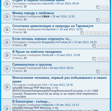
Отдых в первой половине июня
Последнее сообщение
watson45
«
09 окт 2014, 09:44
Ответы:
10
1
2
Моему городу с любовью
Последнее сообщение
LNick
«
30 авг 2014, 11:55
Ответы:
10
1
2
Сочетание цивилизации и природы на Тарханкуте
Последнее сообщение
hondaclubru
«
26 апр 2014, 10:52
Ответы:
56
1
2
3
4
5
6
Если хочешь хорошо отдохнуть то...
Последнее сообщение
Владимир Почтовая,34
«
15 авг 2013, 19:25
Ответы:
28
1
2
3
В Крым на майские праздники
Последнее сообщение
Showchik
«
22 июл 2013, 13:08
Ответы:
24
1
2
3
Сиюминутное о грусном
Последнее сообщение
KAA
«
28 июн 2013, 09:24
Ответы:
16
1
2
Впечатления человека, первый раз побывавшего в наших
краях
Последнее сообщение
KAA
«
22 янв 2013, 15:36
[phpBB Debug] PHP Warning
: in file
[ROOT]/vendor/twig/twig/lib/Twig/Extension/Core.php
on line
1266
:
count(): Parameter must be an array or an object that implements
Countable
В Евпатории - солнце...
Последнее сообщение
Halabuda
«
04 авг 2012, 13:13
[phpBB Debug] PHP Warning
: in file
[ROOT]/vendor/twig/twig/lib/Twig/Extension/Core.php
on line
1266
: