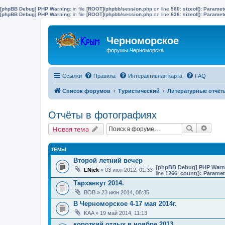
[phpBB Debug] PHP Warning
: in file
[ROOT]/phpbb/session.php
on line
580
:
sizeof(): Parame
[phpBB Debug] PHP Warning
: in file
[ROOT]/phpbb/session.php
on line
636
:
sizeof(): Parame
Черноморское
форумы Черноморска
Ссылки
Правила
Интерактивная карта
FAQ
Список форумов
Туристический
Литературные отчёт
Отчёты в фотографиях
Поиск
Расш
Новая тема
ТЕМЫ
Второй летний вечер
[phpBB Debug] PHP Warn
LNick
» 03 июн 2012, 01:33
line
1266
:
count(): Paramet
Тарханкут 2014.
ВОВ
» 23 июн 2014, 08:35
В Черноморское 4-17 мая 2014г.
KAA
» 19 май 2014, 11:13
короткий отдых в ноябре 2013