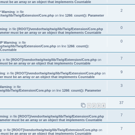
 must be an array or an object that implements Countable
2
 Warning
: in file
twig/lib/Twig/Extension/Core.php
on line
1266
:
count(): Parameter
0
ning
: in file
[ROOT]/vendor/twig/twig/lib/Twig/Extension/Core.php
ameter must be an array or an object that implements Countable
0
P Warning
: in file
g/twig/lib/Twig/Extension/Core.php
on line
1266
:
count():
s Countable
7
g
: in file
[ROOT]/vendor/twig/twig/lib/Twig/Extension/Core.php
on
must be an array or an object that implements Countable
9
ing
: in file
[ROOT]/vendor/twig/twig/lib/Twig/Extension/Core.php
on
er must be an array or an object that implements Countable
3
Warning
: in file
wig/lib/Twig/Extension/Core.php
on line
1266
:
count(): Parameter
37
1
2
3
4
7
rning
: in file
[ROOT]/vendor/twig/twig/lib/Twig/Extension/Core.php
rameter must be an array or an object that implements Countable
7
g
: in file
[ROOT]/vendor/twig/twig/lib/Twig/Extension/Core.php
on
 must be an array or an object that implements Countable