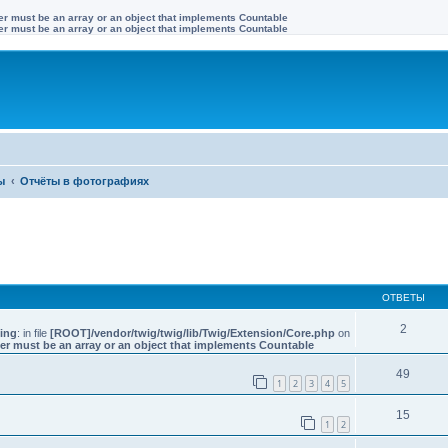
ter must be an array or an object that implements Countable
ter must be an array or an object that implements Countable
ы
Отчёты в фотографиях
иренный поиск
ОТВЕТЫ
2
ing
: in file
[ROOT]/vendor/twig/twig/lib/Twig/Extension/Core.php
on
er must be an array or an object that implements Countable
49
1
2
3
4
5
15
1
2