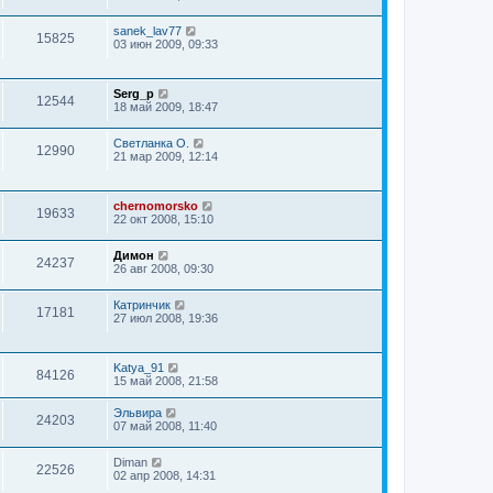
sanek_lav77
15825
03 июн 2009, 09:33
Serg_p
12544
18 май 2009, 18:47
Светланка О.
12990
21 мар 2009, 12:14
chernomorsko
19633
22 окт 2008, 15:10
Димон
24237
26 авг 2008, 09:30
Катринчик
17181
27 июл 2008, 19:36
Katya_91
84126
15 май 2008, 21:58
Эльвира
24203
07 май 2008, 11:40
Diman
22526
02 апр 2008, 14:31