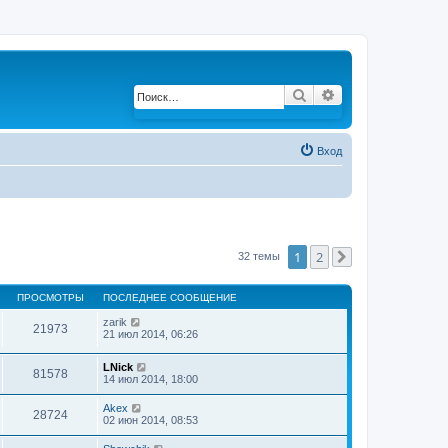
Поиск
Расширенный по
Вход
1
2
32 темы
След.
ПРОСМОТРЫ
ПОСЛЕДНЕЕ СООБЩЕНИЕ
zarik
21973
21 июл 2014, 06:26
LNick
81578
14 июл 2014, 18:00
Akex
28724
02 июн 2014, 08:53