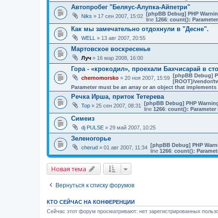
Автопробег "Беляус-Алупка-Айпетри"
[phpBB Debug] PHP Warni
Niks
» 17 сен 2007, 15:02
line
1266
:
count(): Parameter
Как мы замечательно отдохнули в "Десне".
WELL
» 13 авг 2007, 20:55
Мартовское воскресенье
Луч
» 16 мар 2008, 16:00
Гора - «крокодил», проехали Бахчисарай в ст
[phpBB Debug] P
chernomorsko
» 20 ноя 2007, 15:59
[ROOT]/vendor/tw
Parameter must be an array or an object that implement
Речка Ирша, приток Тетерева
[phpBB Debug] PHP Warnin
Тор
» 25 сен 2007, 08:31
line
1266
:
count(): Parameter 
Симеиз
dj PULSE
» 29 май 2007, 10:25
Зеленогорье
[phpBB Debug] PHP Warn
cherud
» 01 авг 2007, 11:34
line
1266
:
count(): Paramet
Новая тема
Вернуться к списку форумов
КТО СЕЙЧАС НА КОНФЕРЕНЦИИ
Сейчас этот форум просматривают: нет зарегистрированных пользо