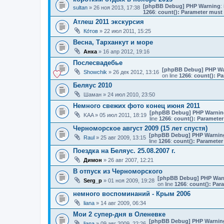
[phpBB Debug] PHP Warning
: 
sultan
» 26 ноя 2013, 17:38
1266
:
count(): Parameter must 
Атлеш 2011 экскурсия
Ко́тов
» 22 июл 2011, 15:25
Весна, Тарханкут и море
Анка
» 16 апр 2012, 19:16
Послесвадебье
[phpBB Debug] PHP Wa
Showchik
» 26 дек 2012, 13:16
on line
1266
:
count(): Pa
Беляус 2010
Шаман
» 24 июл 2010, 23:50
Немного свежих фото конец июня 2011
[phpBB Debug] PHP Warnin
KAA
» 05 июл 2011, 18:19
line
1266
:
count(): Parameter
Черноморское август 2009 (15 лет спустя)
[phpBB Debug] PHP Warnin
Raul
» 25 авг 2009, 13:15
line
1266
:
count(): Parameter
Поездка на Беляус. 25.08.2007 г.
Димон
» 26 авг 2007, 12:21
В отпуск из Черноморского
[phpBB Debug] PHP War
Serg_p
» 01 ноя 2009, 19:28
on line
1266
:
count(): Par
немного воспоминаний - Крым 2006
liana
» 14 авг 2009, 06:34
Мои 2 супер-дня в Оленевке
[phpBB Debug] PHP Warnin
liana
» 09 авг 2009, 22:26