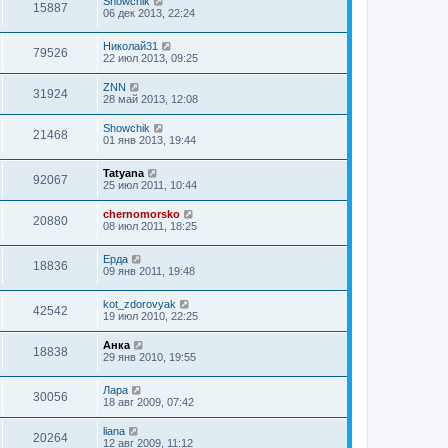
Showchik
15887
06 дек 2013, 22:24
Николай31
79526
22 июл 2013, 09:25
ZNN
31924
28 май 2013, 12:08
Showchik
21468
01 янв 2013, 19:44
Tatyana
92067
25 июл 2011, 10:44
chernomorsko
20880
08 июл 2011, 18:25
Ерда
18836
09 янв 2011, 19:48
kot_zdorovyak
42542
19 июл 2010, 22:25
Анка
18838
29 янв 2010, 19:55
Лара
30056
18 авг 2009, 07:42
liana
20264
12 авг 2009, 11:12