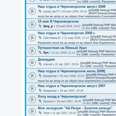
line
1266
:
count(): Parameter
Наш отдых в Черноморском август 2008
[phpBB Debug] PHP
sanek_lav77
» 03 июн 2009, 09:15
[ROOT]/vendor/twig/
must be an array or an object that implements Countable
15 мая В Черноморском
[phpBB Debug] PHP War
Serg_p
» 18 май 2009, 18:47
on line
1266
:
count(): Par
Наш отдых в Черноморсом 2008 г.
[phpBB Debug] PH
Светланка О.
» 21 мар 2009, 12:14
[ROOT]/vendor/twi
Parameter must be an array or an object that implement
Путешествие на Южный Урал
[phpBB Debug] PHP Warnin
Луч
» 15 окт 2008, 21:14
line
1266
:
count(): Parameter 
Демерджи
[phpBB Debug] PHP Warn
cherud
» 01 авг 2007, 09:54
line
1266
:
count(): Paramet
Наш отдых в Черноморском июль 2008)
[phpBB Debug] PHP 
Катринчик
» 20 июл 2008, 20:22
[ROOT]/vendor/twig/t
must be an array or an object that implements Countable
Наш отдых в Черноморском август 2007
Катринчик
» 30 авг 2007, 20:29
Хочу назад в Черноморское!
[phpBB Debug] PHP Wa
Иришка
» 24 июл 2007, 16:45
on line
1266
:
count(): Pa
Моя экскурсия "Ай-Петри - Золотое кольцо"
[phpBB Debug] PHP Warnin
Тоня
» 11 авг 2007, 19:10
line
1266
:
count(): Parameter