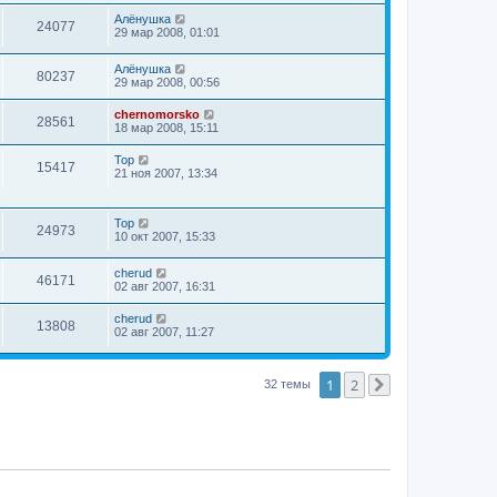
Алёнушка
24077
29 мар 2008, 01:01
Алёнушка
80237
29 мар 2008, 00:56
chernomorsko
28561
18 мар 2008, 15:11
Тор
15417
21 ноя 2007, 13:34
Тор
24973
10 окт 2007, 15:33
cherud
46171
02 авг 2007, 16:31
cherud
13808
02 авг 2007, 11:27
1
2
32 темы
След.