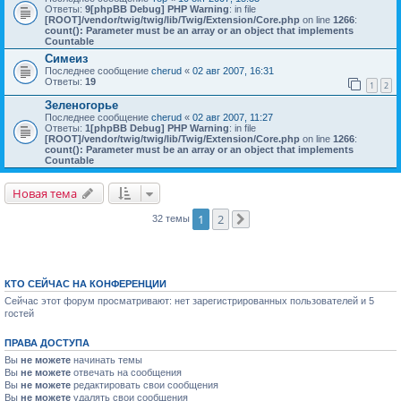
Ответы:
9
[phpBB Debug] PHP Warning
: in file
[ROOT]/vendor/twig/twig/lib/Twig/Extension/Core.php
on line
1266
:
count(): Parameter must be an array or an object that implements
Countable
Симеиз
Последнее сообщение
cherud
«
02 авг 2007, 16:31
Ответы:
19
1
2
Зеленогорье
Последнее сообщение
cherud
«
02 авг 2007, 11:27
Ответы:
1
[phpBB Debug] PHP Warning
: in file
[ROOT]/vendor/twig/twig/lib/Twig/Extension/Core.php
on line
1266
:
count(): Parameter must be an array or an object that implements
Countable
Новая тема
1
2
32 темы
След.
КТО СЕЙЧАС НА КОНФЕРЕНЦИИ
Сейчас этот форум просматривают: нет зарегистрированных пользователей и 5
гостей
ПРАВА ДОСТУПА
Вы
не можете
начинать темы
Вы
не можете
отвечать на сообщения
Вы
не можете
редактировать свои сообщения
Вы
не можете
удалять свои сообщения