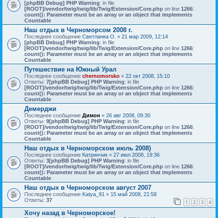
[phpBB Debug] PHP Warning
: in file
[ROOT]/vendor/twig/twig/lib/Twig/Extension/Core.php
on line
1266
:
count(): Parameter must be an array or an object that implements
Countable
Наш отдых в Черноморсом 2008 г.
Последнее сообщение
Светланка О.
«
21 мар 2009, 12:14
[phpBB Debug] PHP Warning
: in file
[ROOT]/vendor/twig/twig/lib/Twig/Extension/Core.php
on line
1266
:
count(): Parameter must be an array or an object that implements
Countable
Путешествие на Южный Урал
Последнее сообщение
chernomorsko
«
22 окт 2008, 15:10
Ответы:
7
[phpBB Debug] PHP Warning
: in file
[ROOT]/vendor/twig/twig/lib/Twig/Extension/Core.php
on line
1266
:
count(): Parameter must be an array or an object that implements
Countable
Демерджи
Последнее сообщение
Димон
«
26 авг 2008, 09:30
Ответы:
9
[phpBB Debug] PHP Warning
: in file
[ROOT]/vendor/twig/twig/lib/Twig/Extension/Core.php
on line
1266
:
count(): Parameter must be an array or an object that implements
Countable
Наш отдых в Черноморском июль 2008)
Последнее сообщение
Катринчик
«
27 июл 2008, 19:36
Ответы:
3
[phpBB Debug] PHP Warning
: in file
[ROOT]/vendor/twig/twig/lib/Twig/Extension/Core.php
on line
1266
:
count(): Parameter must be an array or an object that implements
Countable
Наш отдых в Черноморском август 2007
Последнее сообщение
Katya_91
«
15 май 2008, 21:58
Ответы:
37
1
2
3
4
Хочу назад в Черноморское!