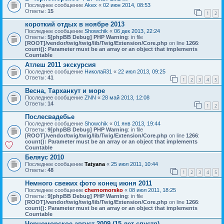
Последнее сообщение
Akex
«
02 июн 2014, 08:53
Ответы:
15
1
2
короткий отдых в ноябре 2013
Последнее сообщение
Showchik
«
06 дек 2013, 22:24
Ответы:
5
[phpBB Debug] PHP Warning
: in file
[ROOT]/vendor/twig/twig/lib/Twig/Extension/Core.php
on line
1266
:
count(): Parameter must be an array or an object that implements
Countable
Атлеш 2011 экскурсия
Последнее сообщение
Николай31
«
22 июл 2013, 09:25
Ответы:
41
1
2
3
4
5
Весна, Тарханкут и море
Последнее сообщение
ZNN
«
28 май 2013, 12:08
Ответы:
14
1
2
Послесвадебье
Последнее сообщение
Showchik
«
01 янв 2013, 19:44
Ответы:
9
[phpBB Debug] PHP Warning
: in file
[ROOT]/vendor/twig/twig/lib/Twig/Extension/Core.php
on line
1266
:
count(): Parameter must be an array or an object that implements
Countable
Беляус 2010
Последнее сообщение
Tatyana
«
25 июл 2011, 10:44
Ответы:
48
1
2
3
4
5
Немного свежих фото конец июня 2011
Последнее сообщение
chernomorsko
«
08 июл 2011, 18:25
Ответы:
9
[phpBB Debug] PHP Warning
: in file
[ROOT]/vendor/twig/twig/lib/Twig/Extension/Core.php
on line
1266
:
count(): Parameter must be an array or an object that implements
Countable
Черноморское август 2009 (15 лет спустя)