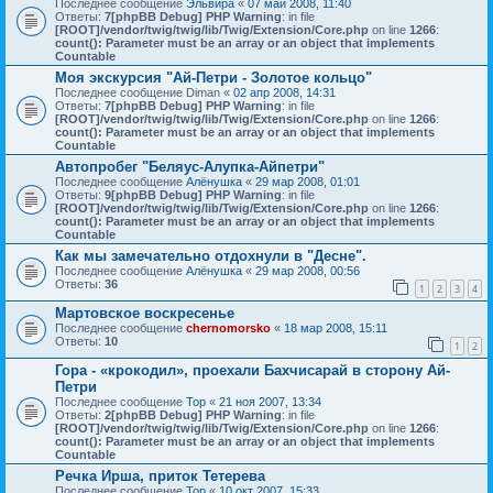
Последнее сообщение
Эльвира
«
07 май 2008, 11:40
Ответы:
7
[phpBB Debug] PHP Warning
: in file
[ROOT]/vendor/twig/twig/lib/Twig/Extension/Core.php
on line
1266
:
count(): Parameter must be an array or an object that implements
Countable
Моя экскурсия "Ай-Петри - Золотое кольцо"
Последнее сообщение
Diman
«
02 апр 2008, 14:31
Ответы:
7
[phpBB Debug] PHP Warning
: in file
[ROOT]/vendor/twig/twig/lib/Twig/Extension/Core.php
on line
1266
:
count(): Parameter must be an array or an object that implements
Countable
Автопробег "Беляус-Алупка-Айпетри"
Последнее сообщение
Алёнушка
«
29 мар 2008, 01:01
Ответы:
9
[phpBB Debug] PHP Warning
: in file
[ROOT]/vendor/twig/twig/lib/Twig/Extension/Core.php
on line
1266
:
count(): Parameter must be an array or an object that implements
Countable
Как мы замечательно отдохнули в "Десне".
Последнее сообщение
Алёнушка
«
29 мар 2008, 00:56
Ответы:
36
1
2
3
4
Мартовское воскресенье
Последнее сообщение
chernomorsko
«
18 мар 2008, 15:11
Ответы:
10
1
2
Гора - «крокодил», проехали Бахчисарай в сторону Ай-
Петри
Последнее сообщение
Тор
«
21 ноя 2007, 13:34
Ответы:
2
[phpBB Debug] PHP Warning
: in file
[ROOT]/vendor/twig/twig/lib/Twig/Extension/Core.php
on line
1266
:
count(): Parameter must be an array or an object that implements
Countable
Речка Ирша, приток Тетерева
Последнее сообщение
Тор
«
10 окт 2007, 15:33