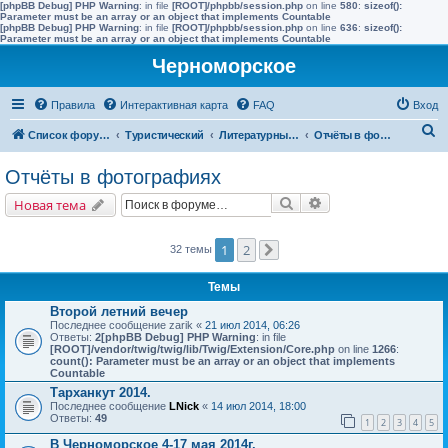
[phpBB Debug] PHP Warning
: in file
[ROOT]/phpbb/session.php
on line
580
:
sizeof():
Parameter must be an array or an object that implements Countable
[phpBB Debug] PHP Warning
: in file
[ROOT]/phpbb/session.php
on line
636
:
sizeof():
Parameter must be an array or an object that implements Countable
Черноморское
Правила
Интерактивная карта
FAQ
Вход
П
Список форумов
Туристический
Литературные отчёты
Отчёты в фотографиях
о
Отчёты в фотографиях
и
Поиск
Расширенный поис
Новая тема
с
к
1
2
32 темы
След.
Темы
Второй летний вечер
Последнее сообщение
zarik
«
21 июл 2014, 06:26
Ответы:
2
[phpBB Debug] PHP Warning
: in file
[ROOT]/vendor/twig/twig/lib/Twig/Extension/Core.php
on line
1266
:
count(): Parameter must be an array or an object that implements
Countable
Тарханкут 2014.
Последнее сообщение
LNick
«
14 июл 2014, 18:00
Ответы:
49
1
2
3
4
5
В Черноморское 4-17 мая 2014г.