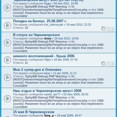
Последнее сообщение
Ерда
«
09 янв 2011, 19:48
Ответы:
5
[phpBB Debug] PHP Warning
: in file
[ROOT]/vendor/twig/twig/lib/Twig/Extension/Core.php
on line
1266
:
count(): Parameter must be an array or an object that implements
Countable
Поездка на Беляус. 25.08.2007 г.
Последнее сообщение
kot_zdorovyak
«
19 июл 2010, 22:25
Ответы:
15
1
2
В отпуск из Черноморского
Последнее сообщение
Анка
«
29 янв 2010, 19:55
Ответы:
6
[phpBB Debug] PHP Warning
: in file
[ROOT]/vendor/twig/twig/lib/Twig/Extension/Core.php
on line
1266
:
count(): Parameter must be an array or an object that implements
Countable
немного воспоминаний - Крым 2006
Последнее сообщение
Лара
«
18 авг 2009, 07:42
Ответы:
11
1
2
Мои 2 супер-дня в Оленевке
Последнее сообщение
liana
«
12 авг 2009, 11:12
Ответы:
7
[phpBB Debug] PHP Warning
: in file
[ROOT]/vendor/twig/twig/lib/Twig/Extension/Core.php
on line
1266
:
count(): Parameter must be an array or an object that implements
Countable
Наш отдых в Черноморском август 2008
Последнее сообщение
sanek_lav77
«
03 июн 2009, 09:33
Ответы:
2
[phpBB Debug] PHP Warning
: in file
[ROOT]/vendor/twig/twig/lib/Twig/Extension/Core.php
on line
1266
:
count(): Parameter must be an array or an object that implements
Countable
15 мая В Черноморском
Последнее сообщение
Serg_p
«
18 май 2009, 18:47