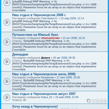
[phpBB Debug] PHP Warning
: in file
[ROOT]/vendor/twig/twig/lib/Twig/Extension/Core.php
on line
1266
:
count(): Parameter must be an array or an object that implements
Countable
Наш отдых в Черноморсом 2008 г.
Последнее сообщение
Светланка О.
«
21 мар 2009, 12:14
[phpBB Debug] PHP Warning
: in file
[ROOT]/vendor/twig/twig/lib/Twig/Extension/Core.php
on line
1266
:
count(): Parameter must be an array or an object that implements
Countable
Путешествие на Южный Урал
Последнее сообщение
chernomorsko
«
22 окт 2008, 15:10
Ответы:
7
[phpBB Debug] PHP Warning
: in file
[ROOT]/vendor/twig/twig/lib/Twig/Extension/Core.php
on line
1266
:
count(): Parameter must be an array or an object that implements
Countable
Демерджи
Последнее сообщение
Димон
«
26 авг 2008, 09:30
Ответы:
9
[phpBB Debug] PHP Warning
: in file
[ROOT]/vendor/twig/twig/lib/Twig/Extension/Core.php
on line
1266
:
count(): Parameter must be an array or an object that implements
Countable
Наш отдых в Черноморском июль 2008)
Последнее сообщение
Катринчик
«
27 июл 2008, 19:36
Ответы:
3
[phpBB Debug] PHP Warning
: in file
[ROOT]/vendor/twig/twig/lib/Twig/Extension/Core.php
on line
1266
:
count(): Parameter must be an array or an object that implements
Countable
Наш отдых в Черноморском август 2007
Последнее сообщение
Katya_91
«
15 май 2008, 21:58
Ответы:
37
1
2
3
4
Хочу назад в Черноморское!