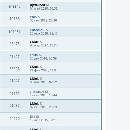
Архангел
101134
04 май 2020, 08:31
Егор
19168
30 сен 2019, 22:26
НатальяС
137957
25 июн 2018, 21:46
LNick
25475
05 мар 2017, 13:26
саша
81427
25 дек 2016, 20:39
LNick
38503
21 фев 2016, 11:08
LNick
21597
08 ноя 2015, 02:52
yuli.canov
97765
12 сен 2015, 13:44
LNick
21587
07 сен 2015, 23:33
Skif
24260
19 июл 2015, 00:10
LNick