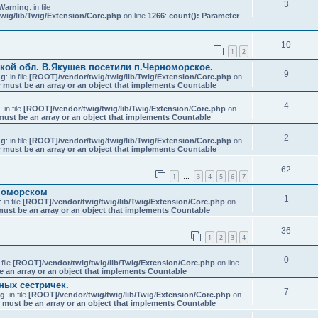
3
Warning
: in file
wig/lib/Twig/Extension/Core.php
on line
1266
:
count(): Parameter
10
1
2
кой обл. В.Якушев посетили п.Черноморское.
9
ng
: in file
[ROOT]/vendor/twig/twig/lib/Twig/Extension/Core.php
on
 must be an array or an object that implements Countable
4
: in file
[ROOT]/vendor/twig/twig/lib/Twig/Extension/Core.php
on
must be an array or an object that implements Countable
2
ng
: in file
[ROOT]/vendor/twig/twig/lib/Twig/Extension/Core.php
on
 must be an array or an object that implements Countable
62
1
3
4
5
6
7
…
номорском
1
: in file
[ROOT]/vendor/twig/twig/lib/Twig/Extension/Core.php
on
must be an array or an object that implements Countable
36
1
2
3
4
0
 file
[ROOT]/vendor/twig/twig/lib/Twig/Extension/Core.php
on line
e an array or an object that implements Countable
ных сестричек.
7
ng
: in file
[ROOT]/vendor/twig/twig/lib/Twig/Extension/Core.php
on
 must be an array or an object that implements Countable