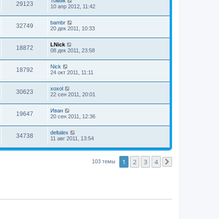
Томик
29123
10 апр 2012, 11:42
bambr
32749
20 дек 2011, 10:33
LNick
18872
08 дек 2011, 23:58
Nick
18792
24 окт 2011, 11:11
xoxol
30623
22 сен 2011, 20:01
Иван
19647
20 сен 2011, 12:36
deltalex
34738
11 авг 2011, 13:54
1
2
3
4
103 темы
След.