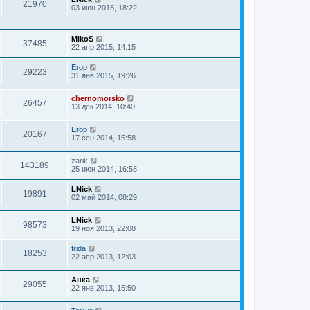
21970
03 июн 2015, 18:22
MikoS
37485
22 апр 2015, 14:15
Егор
29223
31 янв 2015, 19:26
chernomorsko
26457
13 дек 2014, 10:40
Егор
20167
17 сен 2014, 15:58
zarik
143189
25 июн 2014, 16:58
LNick
19891
02 май 2014, 08:29
LNick
98573
19 ноя 2013, 22:08
frida
18253
22 апр 2013, 12:03
Анка
29055
22 янв 2013, 15:50