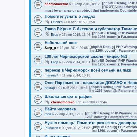
[phpBB Debug] PHP 
chernomorsko
» 13 апр 2015, 09:58
[ROOT]/vendor/twig/t
must be an array or an object that implements Countable
Помогите узнать о людях
Lelenka
» 08 апр 2015, 07:58
Глава Р.Крым С.Аксенов и губернатор Тюменс
[phpBB Debug] PHP Warni
Егор
» 27 янв 2015, 16:46
line
1266
:
count(): Parameter
Небольшой шок
[phpBB Debug] PHP Warning
Serg_p
» 12 дек 2014, 20:08
line
1266
:
count(): Parameter 
100 лет Черноморской школе - лицею №1 !
[phpBB Debug] PHP Warni
Егор
» 12 сен 2014, 01:01
line
1266
:
count(): Parameter
переезд в Черноморск всей семьей на пмж
marina74
» 11 апр 2014, 16:13
Олег Пархоменко - начальник ДОСААФ в Чер
[phpBB Debug] PHP Warning
nostalji
» 01 май 2014, 18:46
line
1266
:
count(): Parameter 
Школьные фотографии
chernomorsko
» 21 янв 2008, 09:44
Найти человека
[phpBB Debug] PHP Warning
: in
frida
» 22 апр 2013, 12:03
1266
:
count(): Parameter must b
Нужна помощь! Помогите разыскать двоюрод
[phpBB Debug] PHP Warni
Рыбаков
» 09 дек 2012, 21:52
line
1266
:
count(): Parameter
Ищу подругу.