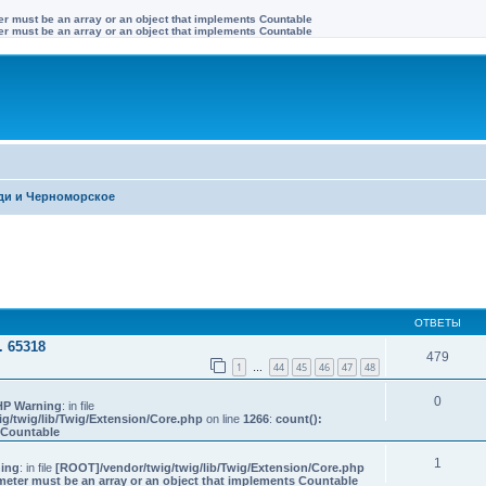
ter must be an array or an object that implements Countable
ter must be an array or an object that implements Countable
и и Черноморское
иренный поиск
ОТВЕТЫ
 65318
479
1
44
45
46
47
48
…
0
HP Warning
: in file
g/twig/lib/Twig/Extension/Core.php
on line
1266
:
count():
s Countable
1
ing
: in file
[ROOT]/vendor/twig/twig/lib/Twig/Extension/Core.php
meter must be an array or an object that implements Countable