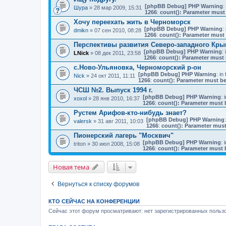
[phpBB Debug] PHP Warning
:
Шура
» 28 мар 2009, 15:31
1266
:
count(): Parameter must 
Хочу переехать жить в Черноморск
[phpBB Debug] PHP Warning
: 
dmikn
» 07 сен 2010, 08:28
1266
:
count(): Parameter must 
Перспективы развития Северо-западного Кр
[phpBB Debug] PHP Warning
: 
LNick
» 08 дек 2011, 23:58
1266
:
count(): Parameter must 
с.Ново-Ульяновка, Черноморский р-он
[phpBB Debug] PHP Warning
: in 
Nick
» 24 окт 2011, 11:11
1266
:
count(): Parameter must be
ЧСШ №2. Выпуск 1994 г.
[phpBB Debug] PHP Warning
: 
xoxol
» 28 янв 2010, 16:37
1266
:
count(): Parameter must 
Рустем Арифов-кто-нибудь знает?
[phpBB Debug] PHP Warning
valersk
» 31 авг 2011, 10:03
1266
:
count(): Parameter must
Пионерский лагерь "Москвич"
[phpBB Debug] PHP Warning
: 
triton
» 30 июл 2008, 15:08
1266
:
count(): Parameter must 
Новая тема
Вернуться к списку форумов
КТО СЕЙЧАС НА КОНФЕРЕНЦИИ
Сейчас этот форум просматривают: нет зарегистрированных пользо