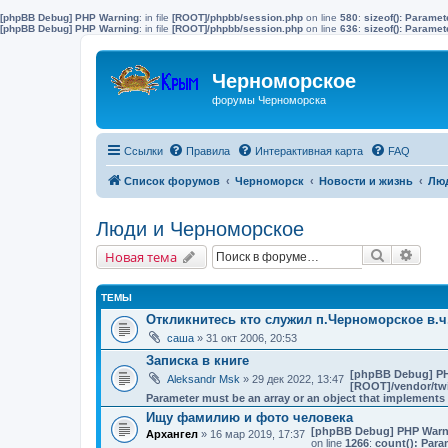
[phpBB Debug] PHP Warning
: in file
[ROOT]/phpbb/session.php
on line
580
:
sizeof(): Parame
[phpBB Debug] PHP Warning
: in file
[ROOT]/phpbb/session.php
on line
636
:
sizeof(): Parame
Черноморское
форумы Черноморска
Ссылки
Правила
Интерактивная карта
FAQ
Список форумов
Черноморск
Новости и жизнь
Люд
Люди и Черноморское
Поиск
Расш
Новая тема
ТЕМЫ
Откликнитесь кто служил п.Черноморское в.ч.
саша
» 31 окт 2006, 20:53
Записка в книге
[phpBB Debug] P
Aleksandr Msk
» 29 дек 2022, 13:47
[ROOT]/vendor/twi
Parameter must be an array or an object that implement
Ищу фамилию и фото человека
[phpBB Debug] PHP Warn
Архангел
» 16 мар 2019, 17:37
on line
1266
:
count(): Para