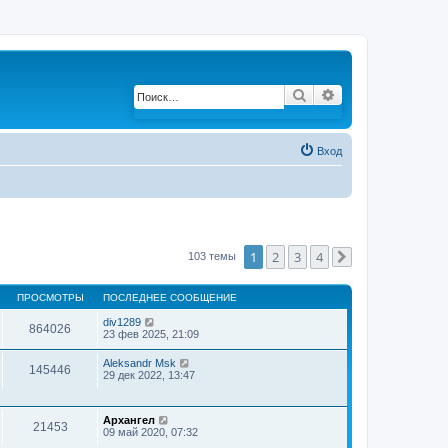
Поиск
Расширенный по
Вход
1
2
3
4
103 темы
След.
ПРОСМОТРЫ
ПОСЛЕДНЕЕ СООБЩЕНИЕ
div1289
864026
23 фев 2025, 21:09
Aleksandr Msk
145446
29 дек 2022, 13:47
Архангел
21453
09 май 2020, 07:32