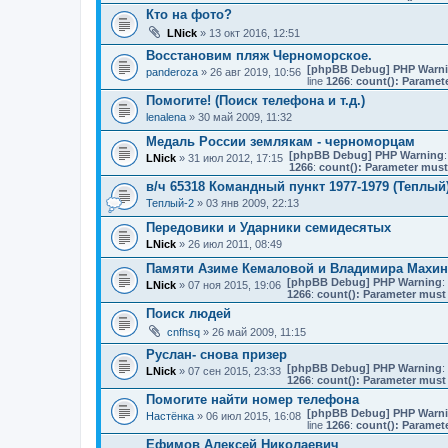
Кто на фото?
LNick
» 13 окт 2016, 12:51
Восстановим пляж Черноморское.
[phpBB Debug] PHP Warn
panderoza
» 26 авг 2019, 10:56
line
1266
:
count(): Paramet
Помогите! (Поиск телефона и т.д.)
lenalena
» 30 май 2009, 11:32
Медаль России землякам - черноморцам
[phpBB Debug] PHP Warning
:
LNick
» 31 июл 2012, 17:15
1266
:
count(): Parameter must
в/ч 65318 Командный пункт 1977-1979 (Теплый
Теплый-2
» 03 янв 2009, 22:13
Передовики и Ударники семидесятых
LNick
» 26 июл 2011, 08:49
Памяти Азиме Кемаловой и Владимира Махи
[phpBB Debug] PHP Warning
:
LNick
» 07 ноя 2015, 19:06
1266
:
count(): Parameter must 
Поиск людей
cnfhsq
» 26 май 2009, 11:15
Руслан- снова призер
[phpBB Debug] PHP Warning
:
LNick
» 07 сен 2015, 23:33
1266
:
count(): Parameter must 
Помогите найти номер телефона
[phpBB Debug] PHP Warn
Настёнка
» 06 июл 2015, 16:08
line
1266
:
count(): Paramet
Ефимов Алексей Николаевич