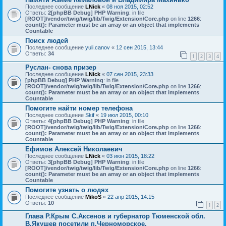
Последнее сообщение
LNick
«
08 ноя 2015, 02:52
Ответы:
2
[phpBB Debug] PHP Warning
: in file
[ROOT]/vendor/twig/twig/lib/Twig/Extension/Core.php
on line
1266
:
count(): Parameter must be an array or an object that implements
Countable
Поиск людей
Последнее сообщение
yuli.canov
«
12 сен 2015, 13:44
Ответы:
34
1
2
3
4
Руслан- снова призер
Последнее сообщение
LNick
«
07 сен 2015, 23:33
[phpBB Debug] PHP Warning
: in file
[ROOT]/vendor/twig/twig/lib/Twig/Extension/Core.php
on line
1266
:
count(): Parameter must be an array or an object that implements
Countable
Помогите найти номер телефона
Последнее сообщение
Skif
«
19 июл 2015, 00:10
Ответы:
4
[phpBB Debug] PHP Warning
: in file
[ROOT]/vendor/twig/twig/lib/Twig/Extension/Core.php
on line
1266
:
count(): Parameter must be an array or an object that implements
Countable
Ефимов Алексей Николаевич
Последнее сообщение
LNick
«
03 июн 2015, 18:22
Ответы:
3
[phpBB Debug] PHP Warning
: in file
[ROOT]/vendor/twig/twig/lib/Twig/Extension/Core.php
on line
1266
:
count(): Parameter must be an array or an object that implements
Countable
Помогите узнать о людях
Последнее сообщение
MikoS
«
22 апр 2015, 14:15
Ответы:
10
1
2
Глава Р.Крым С.Аксенов и губернатор Тюменской обл.
В.Якушев посетили п.Черноморское.