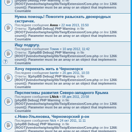
[phpBB Debug] PHP Warning
: in file
[ROOT]/vendor/twig/twig/lib/Twig/Extension/Core.php
on line
1266
:
count(): Parameter must be an array or an object that implements
Countable
Нужна помощь! Помогите разыскать двоюродных
сестричек.
Последнее сообщение
Анка
«
22 янв 2013, 15:50
Ответы:
7
[phpBB Debug] PHP Warning
: in file
[ROOT]/vendor/twig/twig/lib/Twig/Extension/Core.php
on line
1266
:
count(): Parameter must be an array or an object that implements
Countable
Ищу подругу.
Последнее сообщение
Томик
«
10 апр 2012, 11:42
Ответы:
7
[phpBB Debug] PHP Warning
: in file
[ROOT]/vendor/twig/twig/lib/Twig/Extension/Core.php
on line
1266
:
count(): Parameter must be an array or an object that implements
Countable
Хочу переехать жить в Черноморск
Последнее сообщение
bambr
«
20 дек 2011, 10:33
Ответы:
9
[phpBB Debug] PHP Warning
: in file
[ROOT]/vendor/twig/twig/lib/Twig/Extension/Core.php
on line
1266
:
count(): Parameter must be an array or an object that implements
Countable
Перспективы развития Северо-западного Крыма
Последнее сообщение
LNick
«
08 дек 2011, 23:58
[phpBB Debug] PHP Warning
: in file
[ROOT]/vendor/twig/twig/lib/Twig/Extension/Core.php
on line
1266
:
count(): Parameter must be an array or an object that implements
Countable
с.Ново-Ульяновка, Черноморский р-он
Последнее сообщение
Nick
«
24 окт 2011, 11:11
[phpBB Debug] PHP Warning
: in file
[ROOT]/vendor/twig/twig/lib/Twig/Extension/Core.php
on line
1266
:
count(): Parameter must be an array or an object that implements