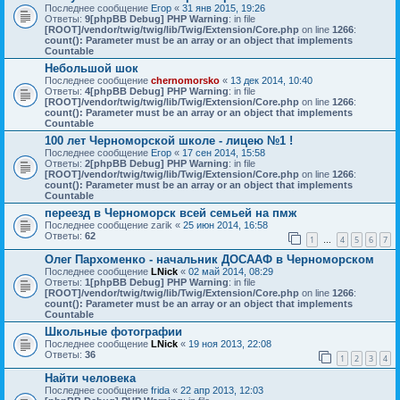
Последнее сообщение
Егор
«
31 янв 2015, 19:26
Ответы:
9
[phpBB Debug] PHP Warning
: in file
[ROOT]/vendor/twig/twig/lib/Twig/Extension/Core.php
on line
1266
:
count(): Parameter must be an array or an object that implements
Countable
Небольшой шок
Последнее сообщение
chernomorsko
«
13 дек 2014, 10:40
Ответы:
4
[phpBB Debug] PHP Warning
: in file
[ROOT]/vendor/twig/twig/lib/Twig/Extension/Core.php
on line
1266
:
count(): Parameter must be an array or an object that implements
Countable
100 лет Черноморской школе - лицею №1 !
Последнее сообщение
Егор
«
17 сен 2014, 15:58
Ответы:
2
[phpBB Debug] PHP Warning
: in file
[ROOT]/vendor/twig/twig/lib/Twig/Extension/Core.php
on line
1266
:
count(): Parameter must be an array or an object that implements
Countable
переезд в Черноморск всей семьей на пмж
Последнее сообщение
zarik
«
25 июн 2014, 16:58
Ответы:
62
1
4
5
6
7
…
Олег Пархоменко - начальник ДОСААФ в Черноморском
Последнее сообщение
LNick
«
02 май 2014, 08:29
Ответы:
1
[phpBB Debug] PHP Warning
: in file
[ROOT]/vendor/twig/twig/lib/Twig/Extension/Core.php
on line
1266
:
count(): Parameter must be an array or an object that implements
Countable
Школьные фотографии
Последнее сообщение
LNick
«
19 ноя 2013, 22:08
Ответы:
36
1
2
3
4
Найти человека
Последнее сообщение
frida
«
22 апр 2013, 12:03