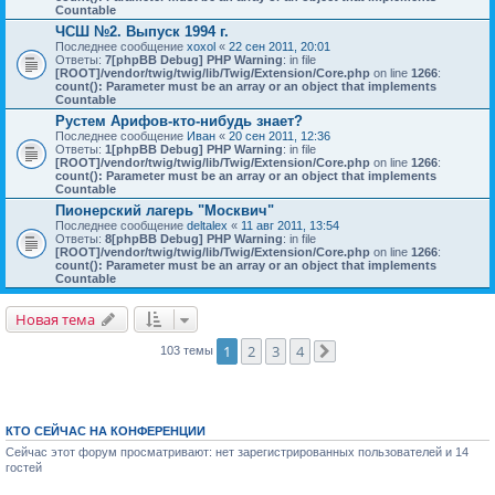
Countable
ЧСШ №2. Выпуск 1994 г.
Последнее сообщение
xoxol
«
22 сен 2011, 20:01
Ответы:
7
[phpBB Debug] PHP Warning
: in file
[ROOT]/vendor/twig/twig/lib/Twig/Extension/Core.php
on line
1266
:
count(): Parameter must be an array or an object that implements
Countable
Рустем Арифов-кто-нибудь знает?
Последнее сообщение
Иван
«
20 сен 2011, 12:36
Ответы:
1
[phpBB Debug] PHP Warning
: in file
[ROOT]/vendor/twig/twig/lib/Twig/Extension/Core.php
on line
1266
:
count(): Parameter must be an array or an object that implements
Countable
Пионерский лагерь "Москвич"
Последнее сообщение
deltalex
«
11 авг 2011, 13:54
Ответы:
8
[phpBB Debug] PHP Warning
: in file
[ROOT]/vendor/twig/twig/lib/Twig/Extension/Core.php
on line
1266
:
count(): Parameter must be an array or an object that implements
Countable
Новая тема
1
2
3
4
103 темы
След.
КТО СЕЙЧАС НА КОНФЕРЕНЦИИ
Сейчас этот форум просматривают: нет зарегистрированных пользователей и 14
гостей