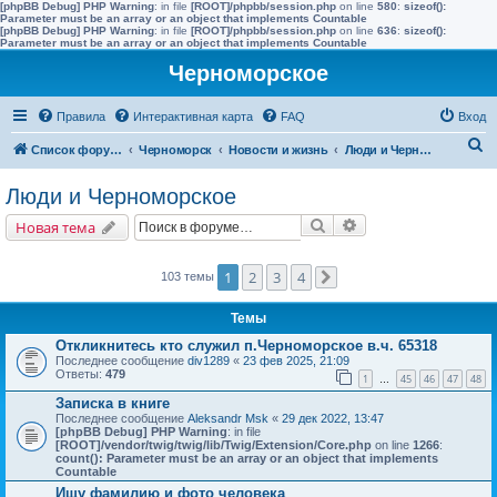
[phpBB Debug] PHP Warning
: in file
[ROOT]/phpbb/session.php
on line
580
:
sizeof():
Parameter must be an array or an object that implements Countable
[phpBB Debug] PHP Warning
: in file
[ROOT]/phpbb/session.php
on line
636
:
sizeof():
Parameter must be an array or an object that implements Countable
Черноморское
Правила
Интерактивная карта
FAQ
Вход
П
Список форумов
Черноморск
Новости и жизнь
Люди и Черноморское
о
Люди и Черноморское
и
Поиск
Расширенный поис
Новая тема
с
к
1
2
3
4
103 темы
След.
Темы
Откликнитесь кто служил п.Черноморское в.ч. 65318
Последнее сообщение
div1289
«
23 фев 2025, 21:09
Ответы:
479
1
45
46
47
48
…
Записка в книге
Последнее сообщение
Aleksandr Msk
«
29 дек 2022, 13:47
[phpBB Debug] PHP Warning
: in file
[ROOT]/vendor/twig/twig/lib/Twig/Extension/Core.php
on line
1266
:
count(): Parameter must be an array or an object that implements
Countable
Ищу фамилию и фото человека