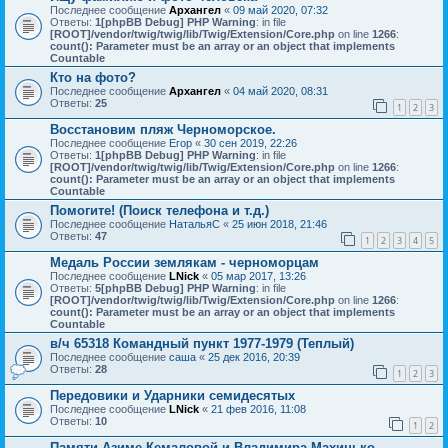
Последнее сообщение
Архангел
«
09 май 2020, 07:32
Ответы:
1
[phpBB Debug] PHP Warning
: in file
[ROOT]/vendor/twig/twig/lib/Twig/Extension/Core.php
on line
1266
:
count(): Parameter must be an array or an object that implements
Countable
Кто на фото?
Последнее сообщение
Архангел
«
04 май 2020, 08:31
Ответы:
25
1
2
3
Восстановим пляж Черноморское.
Последнее сообщение
Егор
«
30 сен 2019, 22:26
Ответы:
1
[phpBB Debug] PHP Warning
: in file
[ROOT]/vendor/twig/twig/lib/Twig/Extension/Core.php
on line
1266
:
count(): Parameter must be an array or an object that implements
Countable
Помогите! (Поиск телефона и т.д.)
Последнее сообщение
НатальяС
«
25 июн 2018, 21:46
Ответы:
47
1
2
3
4
5
Медаль России землякам - черноморцам
Последнее сообщение
LNick
«
05 мар 2017, 13:26
Ответы:
5
[phpBB Debug] PHP Warning
: in file
[ROOT]/vendor/twig/twig/lib/Twig/Extension/Core.php
on line
1266
:
count(): Parameter must be an array or an object that implements
Countable
в/ч 65318 Командный пункт 1977-1979 (Теплый)
Последнее сообщение
саша
«
25 дек 2016, 20:39
Ответы:
28
1
2
3
Передовики и Ударники семидесятых
Последнее сообщение
LNick
«
21 фев 2016, 11:08
Ответы:
10
1
2
Памяти Азиме Кемаловой и Владимира Махинько