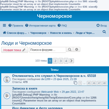
[phpBB Debug] PHP Warning
: in file
[ROOT]/phpbb/session.php
on line
580
:
sizeof():
Parameter must be an array or an object that implements Countable
[phpBB Debug] PHP Warning
: in file
[ROOT]/phpbb/session.php
on line
636
:
sizeof():
Parameter must be an array or an object that implements Countable
Черноморское
Правила
Интерактивная карта
FAQ
Вход
П
Список форумов
Черноморск
Новости и жизнь
Люди и Черноморское
о
Люди и Черноморское
и
Поиск
Расширенный поис
Новая тема
с
к
1
2
3
4
103 темы
След.
Темы
Откликнитесь кто служил п.Черноморское в.ч. 65318
Последнее сообщение
div1289
«
23 фев 2025, 21:09
Ответы:
479
1
45
46
47
48
…
Записка в книге
Последнее сообщение
Aleksandr Msk
«
29 дек 2022, 13:47
[phpBB Debug] PHP Warning
: in file
[ROOT]/vendor/twig/twig/lib/Twig/Extension/Core.php
on line
1266
:
count(): Parameter must be an array or an object that implements
Countable
Ищу фамилию и фото человека