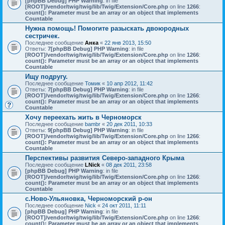
[phpBB Debug] PHP Warning
: in file
[ROOT]/vendor/twig/twig/lib/Twig/Extension/Core.php
on line
1266
:
count(): Parameter must be an array or an object that implements
Countable
Нужна помощь! Помогите разыскать двоюродных
сестричек.
Последнее сообщение
Анка
«
22 янв 2013, 15:50
Ответы:
7
[phpBB Debug] PHP Warning
: in file
[ROOT]/vendor/twig/twig/lib/Twig/Extension/Core.php
on line
1266
:
count(): Parameter must be an array or an object that implements
Countable
Ищу подругу.
Последнее сообщение
Томик
«
10 апр 2012, 11:42
Ответы:
7
[phpBB Debug] PHP Warning
: in file
[ROOT]/vendor/twig/twig/lib/Twig/Extension/Core.php
on line
1266
:
count(): Parameter must be an array or an object that implements
Countable
Хочу переехать жить в Черноморск
Последнее сообщение
bambr
«
20 дек 2011, 10:33
Ответы:
9
[phpBB Debug] PHP Warning
: in file
[ROOT]/vendor/twig/twig/lib/Twig/Extension/Core.php
on line
1266
:
count(): Parameter must be an array or an object that implements
Countable
Перспективы развития Северо-западного Крыма
Последнее сообщение
LNick
«
08 дек 2011, 23:58
[phpBB Debug] PHP Warning
: in file
[ROOT]/vendor/twig/twig/lib/Twig/Extension/Core.php
on line
1266
:
count(): Parameter must be an array or an object that implements
Countable
с.Ново-Ульяновка, Черноморский р-он
Последнее сообщение
Nick
«
24 окт 2011, 11:11
[phpBB Debug] PHP Warning
: in file
[ROOT]/vendor/twig/twig/lib/Twig/Extension/Core.php
on line
1266
:
count(): Parameter must be an array or an object that implements