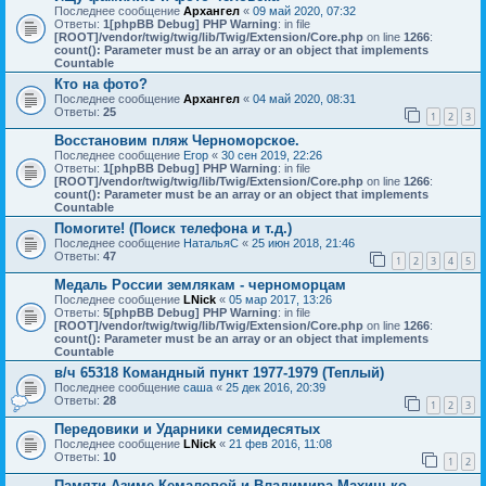
Последнее сообщение
Архангел
«
09 май 2020, 07:32
Ответы:
1
[phpBB Debug] PHP Warning
: in file
[ROOT]/vendor/twig/twig/lib/Twig/Extension/Core.php
on line
1266
:
count(): Parameter must be an array or an object that implements
Countable
Кто на фото?
Последнее сообщение
Архангел
«
04 май 2020, 08:31
Ответы:
25
1
2
3
Восстановим пляж Черноморское.
Последнее сообщение
Егор
«
30 сен 2019, 22:26
Ответы:
1
[phpBB Debug] PHP Warning
: in file
[ROOT]/vendor/twig/twig/lib/Twig/Extension/Core.php
on line
1266
:
count(): Parameter must be an array or an object that implements
Countable
Помогите! (Поиск телефона и т.д.)
Последнее сообщение
НатальяС
«
25 июн 2018, 21:46
Ответы:
47
1
2
3
4
5
Медаль России землякам - черноморцам
Последнее сообщение
LNick
«
05 мар 2017, 13:26
Ответы:
5
[phpBB Debug] PHP Warning
: in file
[ROOT]/vendor/twig/twig/lib/Twig/Extension/Core.php
on line
1266
:
count(): Parameter must be an array or an object that implements
Countable
в/ч 65318 Командный пункт 1977-1979 (Теплый)
Последнее сообщение
саша
«
25 дек 2016, 20:39
Ответы:
28
1
2
3
Передовики и Ударники семидесятых
Последнее сообщение
LNick
«
21 фев 2016, 11:08
Ответы:
10
1
2
Памяти Азиме Кемаловой и Владимира Махинько