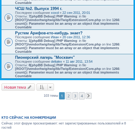
Countable
ЧСШ №2. Выпуск 1994 г.
Последнее сообщение
xoxol
«
22 сен 2011, 20:01
Ответы:
7
[phpBB Debug] PHP Warning
: in file
[ROOT]/vendor/twig/twig/lib/Twig/Extension/Core.php
on line
1266
:
count(): Parameter must be an array or an object that implements
Countable
Рустем Арифов-кто-нибудь знает?
Последнее сообщение
Иван
«
20 сен 2011, 12:36
Ответы:
1
[phpBB Debug] PHP Warning
: in file
[ROOT]/vendor/twig/twig/lib/Twig/Extension/Core.php
on line
1266
:
count(): Parameter must be an array or an object that implements
Countable
Пионерский лагерь "Москвич"
Последнее сообщение
deltalex
«
11 авг 2011, 13:54
Ответы:
8
[phpBB Debug] PHP Warning
: in file
[ROOT]/vendor/twig/twig/lib/Twig/Extension/Core.php
on line
1266
:
count(): Parameter must be an array or an object that implements
Countable
Новая тема
1
2
3
4
103 темы
След.
КТО СЕЙЧАС НА КОНФЕРЕНЦИИ
Сейчас этот форум просматривают: нет зарегистрированных пользователей и 8
гостей