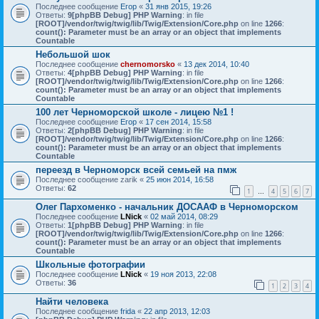
Последнее сообщение
Егор
«
31 янв 2015, 19:26
Ответы:
9
[phpBB Debug] PHP Warning
: in file
[ROOT]/vendor/twig/twig/lib/Twig/Extension/Core.php
on line
1266
:
count(): Parameter must be an array or an object that implements
Countable
Небольшой шок
Последнее сообщение
chernomorsko
«
13 дек 2014, 10:40
Ответы:
4
[phpBB Debug] PHP Warning
: in file
[ROOT]/vendor/twig/twig/lib/Twig/Extension/Core.php
on line
1266
:
count(): Parameter must be an array or an object that implements
Countable
100 лет Черноморской школе - лицею №1 !
Последнее сообщение
Егор
«
17 сен 2014, 15:58
Ответы:
2
[phpBB Debug] PHP Warning
: in file
[ROOT]/vendor/twig/twig/lib/Twig/Extension/Core.php
on line
1266
:
count(): Parameter must be an array or an object that implements
Countable
переезд в Черноморск всей семьей на пмж
Последнее сообщение
zarik
«
25 июн 2014, 16:58
Ответы:
62
1
4
5
6
7
…
Олег Пархоменко - начальник ДОСААФ в Черноморском
Последнее сообщение
LNick
«
02 май 2014, 08:29
Ответы:
1
[phpBB Debug] PHP Warning
: in file
[ROOT]/vendor/twig/twig/lib/Twig/Extension/Core.php
on line
1266
:
count(): Parameter must be an array or an object that implements
Countable
Школьные фотографии
Последнее сообщение
LNick
«
19 ноя 2013, 22:08
Ответы:
36
1
2
3
4
Найти человека
Последнее сообщение
frida
«
22 апр 2013, 12:03