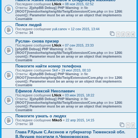
Последнее сообщение
LNick
«
08 ноя 2015, 02:52
Ответы:
2
[phpBB Debug] PHP Warning
: in file
[ROOT]/vendor/twig/twig/lib/Twig/Extension/Core.php
on line
1266
:
count(): Parameter must be an array or an object that implements
Countable
Поиск людей
Последнее сообщение
yuli.canov
«
12 сен 2015, 13:44
Ответы:
34
1
2
3
4
Руслан- снова призер
Последнее сообщение
LNick
«
07 сен 2015, 23:33
[phpBB Debug] PHP Warning
: in file
[ROOT]/vendor/twig/twig/lib/Twig/Extension/Core.php
on line
1266
:
count(): Parameter must be an array or an object that implements
Countable
Помогите найти номер телефона
Последнее сообщение
Skif
«
19 июл 2015, 00:10
Ответы:
4
[phpBB Debug] PHP Warning
: in file
[ROOT]/vendor/twig/twig/lib/Twig/Extension/Core.php
on line
1266
:
count(): Parameter must be an array or an object that implements
Countable
Ефимов Алексей Николаевич
Последнее сообщение
LNick
«
03 июн 2015, 18:22
Ответы:
3
[phpBB Debug] PHP Warning
: in file
[ROOT]/vendor/twig/twig/lib/Twig/Extension/Core.php
on line
1266
:
count(): Parameter must be an array or an object that implements
Countable
Помогите узнать о людях
Последнее сообщение
MikoS
«
22 апр 2015, 14:15
Ответы:
10
1
2
Глава Р.Крым С.Аксенов и губернатор Тюменской обл.
В.Якушев посетили п.Черноморское.