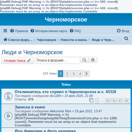
[phpBB Debug] PHP Warning
: in file
[ROOT]/phpbb/session.php
on line
580
:
sizeof():
Parameter must be an array or an object that implements Countable
[phpBB Debug] PHP Warning
: in file
[ROOT]/phpbb/session.php
on line
636
:
sizeof():
Parameter must be an array or an object that implements Countable
Черноморское
Правила
Интерактивная карта
FAQ
Вход
П
Список форумов
Черноморск
Новости и жизнь
Люди и Черноморское
о
Люди и Черноморское
и
Поиск
Расширенный поис
Новая тема
с
к
1
2
3
4
103 темы
След.
Темы
Откликнитесь кто служил п.Черноморское в.ч. 65318
Последнее сообщение
div1289
«
23 фев 2025, 21:09
Ответы:
479
1
45
46
47
48
…
Записка в книге
Последнее сообщение
Aleksandr Msk
«
29 дек 2022, 13:47
[phpBB Debug] PHP Warning
: in file
[ROOT]/vendor/twig/twig/lib/Twig/Extension/Core.php
on line
1266
:
count(): Parameter must be an array or an object that implements
Countable
Ищу фамилию и фото человека