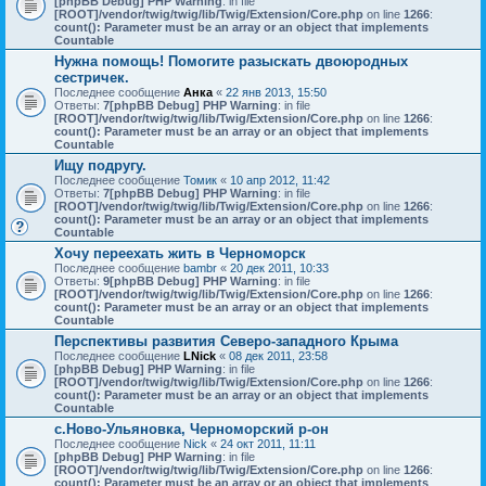
[phpBB Debug] PHP Warning
: in file
[ROOT]/vendor/twig/twig/lib/Twig/Extension/Core.php
on line
1266
:
count(): Parameter must be an array or an object that implements
Countable
Нужна помощь! Помогите разыскать двоюродных
сестричек.
Последнее сообщение
Анка
«
22 янв 2013, 15:50
Ответы:
7
[phpBB Debug] PHP Warning
: in file
[ROOT]/vendor/twig/twig/lib/Twig/Extension/Core.php
on line
1266
:
count(): Parameter must be an array or an object that implements
Countable
Ищу подругу.
Последнее сообщение
Томик
«
10 апр 2012, 11:42
Ответы:
7
[phpBB Debug] PHP Warning
: in file
[ROOT]/vendor/twig/twig/lib/Twig/Extension/Core.php
on line
1266
:
count(): Parameter must be an array or an object that implements
Countable
Хочу переехать жить в Черноморск
Последнее сообщение
bambr
«
20 дек 2011, 10:33
Ответы:
9
[phpBB Debug] PHP Warning
: in file
[ROOT]/vendor/twig/twig/lib/Twig/Extension/Core.php
on line
1266
:
count(): Parameter must be an array or an object that implements
Countable
Перспективы развития Северо-западного Крыма
Последнее сообщение
LNick
«
08 дек 2011, 23:58
[phpBB Debug] PHP Warning
: in file
[ROOT]/vendor/twig/twig/lib/Twig/Extension/Core.php
on line
1266
:
count(): Parameter must be an array or an object that implements
Countable
с.Ново-Ульяновка, Черноморский р-он
Последнее сообщение
Nick
«
24 окт 2011, 11:11
[phpBB Debug] PHP Warning
: in file
[ROOT]/vendor/twig/twig/lib/Twig/Extension/Core.php
on line
1266
:
count(): Parameter must be an array or an object that implements