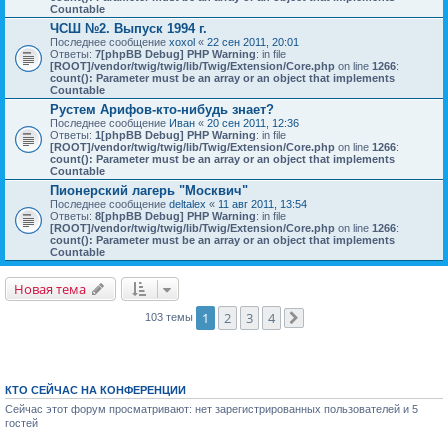
Countable
ЧСШ №2. Выпуск 1994 г.
Последнее сообщение
xoxol
«
22 сен 2011, 20:01
Ответы:
7
[phpBB Debug] PHP Warning
: in file
[ROOT]/vendor/twig/twig/lib/Twig/Extension/Core.php
on line
1266
:
count(): Parameter must be an array or an object that implements
Countable
Рустем Арифов-кто-нибудь знает?
Последнее сообщение
Иван
«
20 сен 2011, 12:36
Ответы:
1
[phpBB Debug] PHP Warning
: in file
[ROOT]/vendor/twig/twig/lib/Twig/Extension/Core.php
on line
1266
:
count(): Parameter must be an array or an object that implements
Countable
Пионерский лагерь "Москвич"
Последнее сообщение
deltalex
«
11 авг 2011, 13:54
Ответы:
8
[phpBB Debug] PHP Warning
: in file
[ROOT]/vendor/twig/twig/lib/Twig/Extension/Core.php
on line
1266
:
count(): Parameter must be an array or an object that implements
Countable
Новая тема
1
2
3
4
103 темы
След.
КТО СЕЙЧАС НА КОНФЕРЕНЦИИ
Сейчас этот форум просматривают: нет зарегистрированных пользователей и 5
гостей