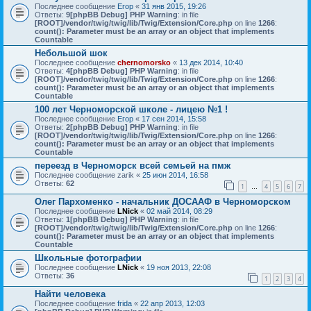
Последнее сообщение
Егор
«
31 янв 2015, 19:26
Ответы:
9
[phpBB Debug] PHP Warning
: in file
[ROOT]/vendor/twig/twig/lib/Twig/Extension/Core.php
on line
1266
:
count(): Parameter must be an array or an object that implements
Countable
Небольшой шок
Последнее сообщение
chernomorsko
«
13 дек 2014, 10:40
Ответы:
4
[phpBB Debug] PHP Warning
: in file
[ROOT]/vendor/twig/twig/lib/Twig/Extension/Core.php
on line
1266
:
count(): Parameter must be an array or an object that implements
Countable
100 лет Черноморской школе - лицею №1 !
Последнее сообщение
Егор
«
17 сен 2014, 15:58
Ответы:
2
[phpBB Debug] PHP Warning
: in file
[ROOT]/vendor/twig/twig/lib/Twig/Extension/Core.php
on line
1266
:
count(): Parameter must be an array or an object that implements
Countable
переезд в Черноморск всей семьей на пмж
Последнее сообщение
zarik
«
25 июн 2014, 16:58
Ответы:
62
1
4
5
6
7
…
Олег Пархоменко - начальник ДОСААФ в Черноморском
Последнее сообщение
LNick
«
02 май 2014, 08:29
Ответы:
1
[phpBB Debug] PHP Warning
: in file
[ROOT]/vendor/twig/twig/lib/Twig/Extension/Core.php
on line
1266
:
count(): Parameter must be an array or an object that implements
Countable
Школьные фотографии
Последнее сообщение
LNick
«
19 ноя 2013, 22:08
Ответы:
36
1
2
3
4
Найти человека
Последнее сообщение
frida
«
22 апр 2013, 12:03