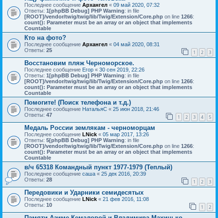
Последнее сообщение
Архангел
«
09 май 2020, 07:32
Ответы:
1
[phpBB Debug] PHP Warning
: in file
[ROOT]/vendor/twig/twig/lib/Twig/Extension/Core.php
on line
1266
:
count(): Parameter must be an array or an object that implements
Countable
Кто на фото?
Последнее сообщение
Архангел
«
04 май 2020, 08:31
Ответы:
25
1
2
3
Восстановим пляж Черноморское.
Последнее сообщение
Егор
«
30 сен 2019, 22:26
Ответы:
1
[phpBB Debug] PHP Warning
: in file
[ROOT]/vendor/twig/twig/lib/Twig/Extension/Core.php
on line
1266
:
count(): Parameter must be an array or an object that implements
Countable
Помогите! (Поиск телефона и т.д.)
Последнее сообщение
НатальяС
«
25 июн 2018, 21:46
Ответы:
47
1
2
3
4
5
Медаль России землякам - черноморцам
Последнее сообщение
LNick
«
05 мар 2017, 13:26
Ответы:
5
[phpBB Debug] PHP Warning
: in file
[ROOT]/vendor/twig/twig/lib/Twig/Extension/Core.php
on line
1266
:
count(): Parameter must be an array or an object that implements
Countable
в/ч 65318 Командный пункт 1977-1979 (Теплый)
Последнее сообщение
саша
«
25 дек 2016, 20:39
Ответы:
28
1
2
3
Передовики и Ударники семидесятых
Последнее сообщение
LNick
«
21 фев 2016, 11:08
Ответы:
10
1
2
Памяти Азиме Кемаловой и Владимира Махинько