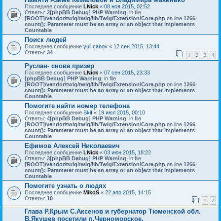
Последнее сообщение
LNick
«
08 ноя 2015, 02:52
Ответы:
2
[phpBB Debug] PHP Warning
: in file
[ROOT]/vendor/twig/twig/lib/Twig/Extension/Core.php
on line
1266
:
count(): Parameter must be an array or an object that implements
Countable
Поиск людей
Последнее сообщение
yuli.canov
«
12 сен 2015, 13:44
Ответы:
34
1
2
3
4
Руслан- снова призер
Последнее сообщение
LNick
«
07 сен 2015, 23:33
[phpBB Debug] PHP Warning
: in file
[ROOT]/vendor/twig/twig/lib/Twig/Extension/Core.php
on line
1266
:
count(): Parameter must be an array or an object that implements
Countable
Помогите найти номер телефона
Последнее сообщение
Skif
«
19 июл 2015, 00:10
Ответы:
4
[phpBB Debug] PHP Warning
: in file
[ROOT]/vendor/twig/twig/lib/Twig/Extension/Core.php
on line
1266
:
count(): Parameter must be an array or an object that implements
Countable
Ефимов Алексей Николаевич
Последнее сообщение
LNick
«
03 июн 2015, 18:22
Ответы:
3
[phpBB Debug] PHP Warning
: in file
[ROOT]/vendor/twig/twig/lib/Twig/Extension/Core.php
on line
1266
:
count(): Parameter must be an array or an object that implements
Countable
Помогите узнать о людях
Последнее сообщение
MikoS
«
22 апр 2015, 14:15
Ответы:
10
1
2
Глава Р.Крым С.Аксенов и губернатор Тюменской обл.
В.Якушев посетили п.Черноморское.