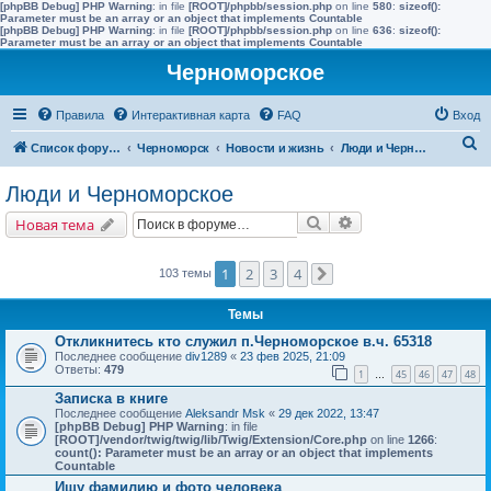
[phpBB Debug] PHP Warning
: in file
[ROOT]/phpbb/session.php
on line
580
:
sizeof():
Parameter must be an array or an object that implements Countable
[phpBB Debug] PHP Warning
: in file
[ROOT]/phpbb/session.php
on line
636
:
sizeof():
Parameter must be an array or an object that implements Countable
Черноморское
Правила
Интерактивная карта
FAQ
Вход
П
Список форумов
Черноморск
Новости и жизнь
Люди и Черноморское
о
Люди и Черноморское
и
Поиск
Расширенный поис
Новая тема
с
к
1
2
3
4
103 темы
След.
Темы
Откликнитесь кто служил п.Черноморское в.ч. 65318
Последнее сообщение
div1289
«
23 фев 2025, 21:09
Ответы:
479
1
45
46
47
48
…
Записка в книге
Последнее сообщение
Aleksandr Msk
«
29 дек 2022, 13:47
[phpBB Debug] PHP Warning
: in file
[ROOT]/vendor/twig/twig/lib/Twig/Extension/Core.php
on line
1266
:
count(): Parameter must be an array or an object that implements
Countable
Ищу фамилию и фото человека