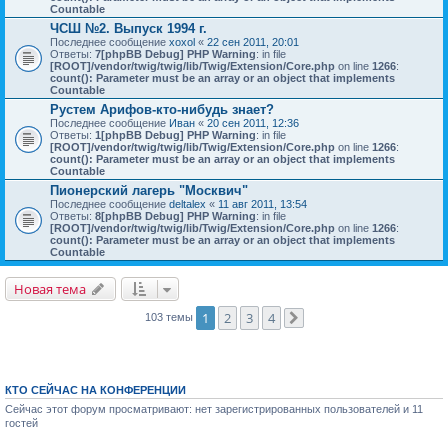
Countable
ЧСШ №2. Выпуск 1994 г.
Последнее сообщение
xoxol
«
22 сен 2011, 20:01
Ответы:
7
[phpBB Debug] PHP Warning
: in file
[ROOT]/vendor/twig/twig/lib/Twig/Extension/Core.php
on line
1266
:
count(): Parameter must be an array or an object that implements
Countable
Рустем Арифов-кто-нибудь знает?
Последнее сообщение
Иван
«
20 сен 2011, 12:36
Ответы:
1
[phpBB Debug] PHP Warning
: in file
[ROOT]/vendor/twig/twig/lib/Twig/Extension/Core.php
on line
1266
:
count(): Parameter must be an array or an object that implements
Countable
Пионерский лагерь "Москвич"
Последнее сообщение
deltalex
«
11 авг 2011, 13:54
Ответы:
8
[phpBB Debug] PHP Warning
: in file
[ROOT]/vendor/twig/twig/lib/Twig/Extension/Core.php
on line
1266
:
count(): Parameter must be an array or an object that implements
Countable
Новая тема
1
2
3
4
103 темы
След.
КТО СЕЙЧАС НА КОНФЕРЕНЦИИ
Сейчас этот форум просматривают: нет зарегистрированных пользователей и 11
гостей