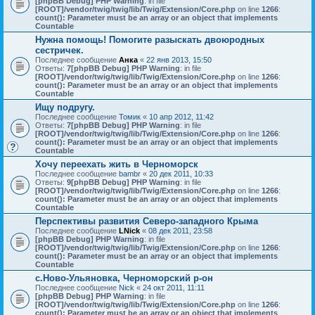
[phpBB Debug] PHP Warning
: in file
[ROOT]/vendor/twig/twig/lib/Twig/Extension/Core.php
on line
1266
:
count(): Parameter must be an array or an object that implements
Countable
Нужна помощь! Помогите разыскать двоюродных
сестричек.
Последнее сообщение
Анка
«
22 янв 2013, 15:50
Ответы:
7
[phpBB Debug] PHP Warning
: in file
[ROOT]/vendor/twig/twig/lib/Twig/Extension/Core.php
on line
1266
:
count(): Parameter must be an array or an object that implements
Countable
Ищу подругу.
Последнее сообщение
Томик
«
10 апр 2012, 11:42
Ответы:
7
[phpBB Debug] PHP Warning
: in file
[ROOT]/vendor/twig/twig/lib/Twig/Extension/Core.php
on line
1266
:
count(): Parameter must be an array or an object that implements
Countable
Хочу переехать жить в Черноморск
Последнее сообщение
bambr
«
20 дек 2011, 10:33
Ответы:
9
[phpBB Debug] PHP Warning
: in file
[ROOT]/vendor/twig/twig/lib/Twig/Extension/Core.php
on line
1266
:
count(): Parameter must be an array or an object that implements
Countable
Перспективы развития Северо-западного Крыма
Последнее сообщение
LNick
«
08 дек 2011, 23:58
[phpBB Debug] PHP Warning
: in file
[ROOT]/vendor/twig/twig/lib/Twig/Extension/Core.php
on line
1266
:
count(): Parameter must be an array or an object that implements
Countable
с.Ново-Ульяновка, Черноморский р-он
Последнее сообщение
Nick
«
24 окт 2011, 11:11
[phpBB Debug] PHP Warning
: in file
[ROOT]/vendor/twig/twig/lib/Twig/Extension/Core.php
on line
1266
:
count(): Parameter must be an array or an object that implements