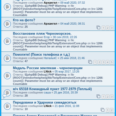
Последнее сообщение
Архангел
«
09 май 2020, 07:32
Ответы:
1
[phpBB Debug] PHP Warning
: in file
[ROOT]/vendor/twig/twig/lib/Twig/Extension/Core.php
on line
1266
:
count(): Parameter must be an array or an object that implements
Countable
Кто на фото?
Последнее сообщение
Архангел
«
04 май 2020, 08:31
Ответы:
25
1
2
3
Восстановим пляж Черноморское.
Последнее сообщение
Егор
«
30 сен 2019, 22:26
Ответы:
1
[phpBB Debug] PHP Warning
: in file
[ROOT]/vendor/twig/twig/lib/Twig/Extension/Core.php
on line
1266
:
count(): Parameter must be an array or an object that implements
Countable
Помогите! (Поиск телефона и т.д.)
Последнее сообщение
НатальяС
«
25 июн 2018, 21:46
Ответы:
47
1
2
3
4
5
Медаль России землякам - черноморцам
Последнее сообщение
LNick
«
05 мар 2017, 13:26
Ответы:
5
[phpBB Debug] PHP Warning
: in file
[ROOT]/vendor/twig/twig/lib/Twig/Extension/Core.php
on line
1266
:
count(): Parameter must be an array or an object that implements
Countable
в/ч 65318 Командный пункт 1977-1979 (Теплый)
Последнее сообщение
саша
«
25 дек 2016, 20:39
Ответы:
28
1
2
3
Передовики и Ударники семидесятых
Последнее сообщение
LNick
«
21 фев 2016, 11:08
Ответы:
10
1
2
Памяти Азиме Кемаловой и Владимира Махинько