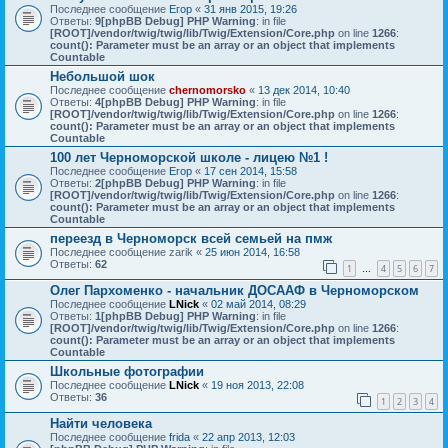
Последнее сообщение
Егор
«
31 янв 2015, 19:26
Ответы:
9
[phpBB Debug] PHP Warning
: in file
[ROOT]/vendor/twig/twig/lib/Twig/Extension/Core.php
on line
1266
:
count(): Parameter must be an array or an object that implements
Countable
Небольшой шок
Последнее сообщение
chernomorsko
«
13 дек 2014, 10:40
Ответы:
4
[phpBB Debug] PHP Warning
: in file
[ROOT]/vendor/twig/twig/lib/Twig/Extension/Core.php
on line
1266
:
count(): Parameter must be an array or an object that implements
Countable
100 лет Черноморской школе - лицею №1 !
Последнее сообщение
Егор
«
17 сен 2014, 15:58
Ответы:
2
[phpBB Debug] PHP Warning
: in file
[ROOT]/vendor/twig/twig/lib/Twig/Extension/Core.php
on line
1266
:
count(): Parameter must be an array or an object that implements
Countable
переезд в Черноморск всей семьей на пмж
Последнее сообщение
zarik
«
25 июн 2014, 16:58
Ответы:
62
1
4
5
6
7
…
Олег Пархоменко - начальник ДОСААФ в Черноморском
Последнее сообщение
LNick
«
02 май 2014, 08:29
Ответы:
1
[phpBB Debug] PHP Warning
: in file
[ROOT]/vendor/twig/twig/lib/Twig/Extension/Core.php
on line
1266
:
count(): Parameter must be an array or an object that implements
Countable
Школьные фотографии
Последнее сообщение
LNick
«
19 ноя 2013, 22:08
Ответы:
36
1
2
3
4
Найти человека
Последнее сообщение
frida
«
22 апр 2013, 12:03