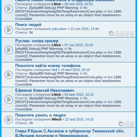
Последнее сообщение
LNick
«
08 ноя 2015, 02:52
Ответы:
2
[phpBB Debug] PHP Warning
: in file
[ROOT]/vendor/twig/twig/lib/Twig/Extension/Core.php
on line
1266
:
count(): Parameter must be an array or an object that implements
Countable
Поиск людей
Последнее сообщение
yuli.canov
«
12 сен 2015, 13:44
Ответы:
34
1
2
3
4
Руслан- снова призер
Последнее сообщение
LNick
«
07 сен 2015, 23:33
[phpBB Debug] PHP Warning
: in file
[ROOT]/vendor/twig/twig/lib/Twig/Extension/Core.php
on line
1266
:
count(): Parameter must be an array or an object that implements
Countable
Помогите найти номер телефона
Последнее сообщение
Skif
«
19 июл 2015, 00:10
Ответы:
4
[phpBB Debug] PHP Warning
: in file
[ROOT]/vendor/twig/twig/lib/Twig/Extension/Core.php
on line
1266
:
count(): Parameter must be an array or an object that implements
Countable
Ефимов Алексей Николаевич
Последнее сообщение
LNick
«
03 июн 2015, 18:22
Ответы:
3
[phpBB Debug] PHP Warning
: in file
[ROOT]/vendor/twig/twig/lib/Twig/Extension/Core.php
on line
1266
:
count(): Parameter must be an array or an object that implements
Countable
Помогите узнать о людях
Последнее сообщение
MikoS
«
22 апр 2015, 14:15
Ответы:
10
1
2
Глава Р.Крым С.Аксенов и губернатор Тюменской обл.
В.Якушев посетили п.Черноморское.