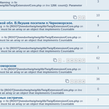
3
Warning
: in file
wig/lib/Twig/Extension/Core.php
on line
1266
:
count(): Parameter
10
1
2
кой обл. В.Якушев посетили п.Черноморское.
9
ng
: in file
[ROOT]/vendor/twig/twig/lib/Twig/Extension/Core.php
on
 must be an array or an object that implements Countable
4
: in file
[ROOT]/vendor/twig/twig/lib/Twig/Extension/Core.php
on
must be an array or an object that implements Countable
2
ng
: in file
[ROOT]/vendor/twig/twig/lib/Twig/Extension/Core.php
on
 must be an array or an object that implements Countable
62
1
3
4
5
6
7
…
номорском
1
: in file
[ROOT]/vendor/twig/twig/lib/Twig/Extension/Core.php
on
must be an array or an object that implements Countable
36
1
2
3
4
0
 file
[ROOT]/vendor/twig/twig/lib/Twig/Extension/Core.php
on line
e an array or an object that implements Countable
ных сестричек.
7
ng
: in file
[ROOT]/vendor/twig/twig/lib/Twig/Extension/Core.php
on
 must be an array or an object that implements Countable