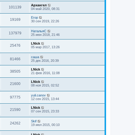
Архангел
101139
04 май 2020, 08:31
Егор
19169
30 сен 2019, 22:26
НатальяС
137979
25 июн 2018, 21:46
LNick
25476
05 мар 2017, 13:26
саша
81466
25 дек 2016, 20:39
LNick
38505
21 фев 2016, 11:08
LNick
21600
08 ноя 2015, 02:52
yuli.canov
97775
12 сен 2015, 13:44
LNick
21590
07 сен 2015, 23:33
Skif
24262
19 июл 2015, 00:10
LNick