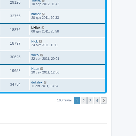
Томик
29126
10 апр 2012, 11:42
bambr
32755
20 дек 2011, 10:33
LNick
18876
08 дек 2011, 23:58
Nick
18797
24 окт 2011, 11:11
xoxol
30626
22 сен 2011, 20:01
Иван
19653
20 сен 2011, 12:36
deltalex
34754
11 авг 2011, 13:54
1
2
3
4
103 темы
След.