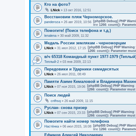
Кто на фото?
LNick
» 13 окт 2016, 12:51
Восстановим пляж Черноморское.
[phpBB Debug] PHP Warn
panderoza
» 26 авг 2019, 10:56
line
1266
:
count(): Paramet
Помогите! (Поиск телефона и т.д.)
lenalena
» 30 май 2009, 11:32
Медаль России землякам - черноморцам
[phpBB Debug] PHP Warning
:
LNick
» 31 июл 2012, 17:15
1266
:
count(): Parameter must
в/ч 65318 Командный пункт 1977-1979 (Теплый
Теплый-2
» 03 янв 2009, 22:13
Передовики и Ударники семидесятых
LNick
» 26 июл 2011, 08:49
Памяти Азиме Кемаловой и Владимира Махи
[phpBB Debug] PHP Warning
:
LNick
» 07 ноя 2015, 19:06
1266
:
count(): Parameter must 
Поиск людей
cnfhsq
» 26 май 2009, 11:15
Руслан- снова призер
[phpBB Debug] PHP Warning
:
LNick
» 07 сен 2015, 23:33
1266
:
count(): Parameter must 
Помогите найти номер телефона
[phpBB Debug] PHP Warn
Настёнка
» 06 июл 2015, 16:08
line
1266
:
count(): Paramet
Ефимов Алексей Николаевич