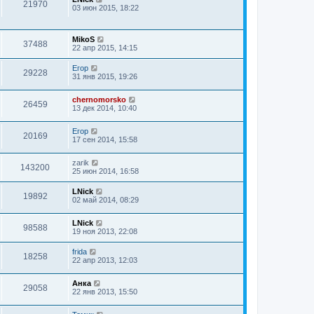
21970
03 июн 2015, 18:22
MikoS
37488
22 апр 2015, 14:15
Егор
29228
31 янв 2015, 19:26
chernomorsko
26459
13 дек 2014, 10:40
Егор
20169
17 сен 2014, 15:58
zarik
143200
25 июн 2014, 16:58
LNick
19892
02 май 2014, 08:29
LNick
98588
19 ноя 2013, 22:08
frida
18258
22 апр 2013, 12:03
Анка
29058
22 янв 2013, 15:50