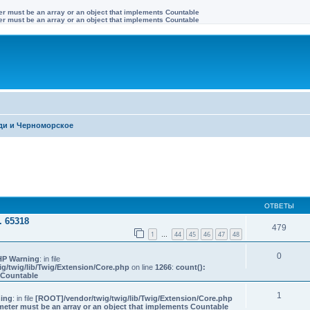
ter must be an array or an object that implements Countable
ter must be an array or an object that implements Countable
и и Черноморское
иренный поиск
ОТВЕТЫ
 65318
479
1
44
45
46
47
48
…
0
HP Warning
: in file
g/twig/lib/Twig/Extension/Core.php
on line
1266
:
count():
s Countable
1
ing
: in file
[ROOT]/vendor/twig/twig/lib/Twig/Extension/Core.php
meter must be an array or an object that implements Countable