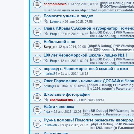
[phpBB Debug] PHP 
chernomorsko
» 13 апр 2015, 09:58
[ROOT]/vendor/twig/t
must be an array or an object that implements Countable
Помогите узнать о людях
Lelenka
» 08 апр 2015, 07:58
Глава Р.Крым С.Аксенов и губернатор Тюменс
[phpBB Debug] PHP Warni
Егор
» 27 янв 2015, 16:46
line
1266
:
count(): Parameter
Небольшой шок
[phpBB Debug] PHP Warning
Serg_p
» 12 дек 2014, 20:08
line
1266
:
count(): Parameter 
100 лет Черноморской школе - лицею №1 !
[phpBB Debug] PHP Warni
Егор
» 12 сен 2014, 01:01
line
1266
:
count(): Parameter
переезд в Черноморск всей семьей на пмж
marina74
» 11 апр 2014, 16:13
Олег Пархоменко - начальник ДОСААФ в Чер
[phpBB Debug] PHP Warning
nostalji
» 01 май 2014, 18:46
line
1266
:
count(): Parameter 
Школьные фотографии
chernomorsko
» 21 янв 2008, 09:44
Найти человека
[phpBB Debug] PHP Warning
: in
frida
» 22 апр 2013, 12:03
1266
:
count(): Parameter must b
Нужна помощь! Помогите разыскать двоюрод
[phpBB Debug] PHP Warni
Рыбаков
» 09 дек 2012, 21:52
line
1266
:
count(): Parameter
Ищу подругу.