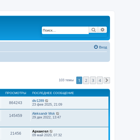
Поиск
Расширенный по
Вход
1
2
3
4
103 темы
След.
ПРОСМОТРЫ
ПОСЛЕДНЕЕ СООБЩЕНИЕ
div1289
864243
23 фев 2025, 21:09
Aleksandr Msk
145459
29 дек 2022, 13:47
Архангел
21456
09 май 2020, 07:32