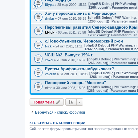
[phpBB Debug] PHP Warning
:
Шура
» 28 мар 2009, 15:31
1266
:
count(): Parameter must 
Хочу переехать жить в Черноморск
[phpBB Debug] PHP Warning
: 
dmikn
» 07 сен 2010, 08:28
1266
:
count(): Parameter must 
Перспективы развития Северо-западного Кр
[phpBB Debug] PHP Warning
: 
LNick
» 08 дек 2011, 23:58
1266
:
count(): Parameter must 
с.Ново-Ульяновка, Черноморский р-он
[phpBB Debug] PHP Warning
: in 
Nick
» 24 окт 2011, 11:11
1266
:
count(): Parameter must be
ЧСШ №2. Выпуск 1994 г.
[phpBB Debug] PHP Warning
: 
xoxol
» 28 янв 2010, 16:37
1266
:
count(): Parameter must 
Рустем Арифов-кто-нибудь знает?
[phpBB Debug] PHP Warning
valersk
» 31 авг 2011, 10:03
1266
:
count(): Parameter must
Пионерский лагерь "Москвич"
[phpBB Debug] PHP Warning
: 
triton
» 30 июл 2008, 15:08
1266
:
count(): Parameter must 
Новая тема
Вернуться к списку форумов
КТО СЕЙЧАС НА КОНФЕРЕНЦИИ
Сейчас этот форум просматривают: нет зарегистрированных пользо