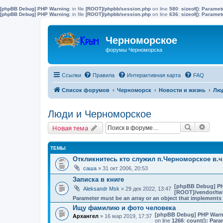
[phpBB Debug] PHP Warning
: in file
[ROOT]/phpbb/session.php
on line
580
:
sizeof(): Parame
[phpBB Debug] PHP Warning
: in file
[ROOT]/phpbb/session.php
on line
636
:
sizeof(): Parame
Черноморское
форумы Черноморска
Ссылки
Правила
Интерактивная карта
FAQ
Список форумов
Черноморск
Новости и жизнь
Люд
Люди и Черноморское
Поиск
Расш
Новая тема
ТЕМЫ
Откликнитесь кто служил п.Черноморское в.ч.
саша
» 31 окт 2006, 20:53
Записка в книге
[phpBB Debug] P
Aleksandr Msk
» 29 дек 2022, 13:47
[ROOT]/vendor/twi
Parameter must be an array or an object that implement
Ищу фамилию и фото человека
[phpBB Debug] PHP Warn
Архангел
» 16 мар 2019, 17:37
on line
1266
:
count(): Para