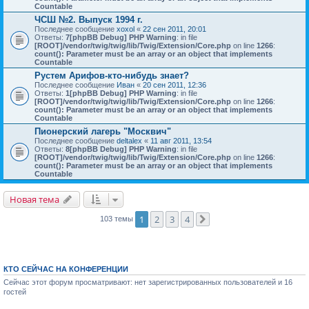
Countable
ЧСШ №2. Выпуск 1994 г.
Последнее сообщение
xoxol
«
22 сен 2011, 20:01
Ответы:
7
[phpBB Debug] PHP Warning
: in file
[ROOT]/vendor/twig/twig/lib/Twig/Extension/Core.php
on line
1266
:
count(): Parameter must be an array or an object that implements
Countable
Рустем Арифов-кто-нибудь знает?
Последнее сообщение
Иван
«
20 сен 2011, 12:36
Ответы:
1
[phpBB Debug] PHP Warning
: in file
[ROOT]/vendor/twig/twig/lib/Twig/Extension/Core.php
on line
1266
:
count(): Parameter must be an array or an object that implements
Countable
Пионерский лагерь "Москвич"
Последнее сообщение
deltalex
«
11 авг 2011, 13:54
Ответы:
8
[phpBB Debug] PHP Warning
: in file
[ROOT]/vendor/twig/twig/lib/Twig/Extension/Core.php
on line
1266
:
count(): Parameter must be an array or an object that implements
Countable
Новая тема
1
2
3
4
103 темы
След.
КТО СЕЙЧАС НА КОНФЕРЕНЦИИ
Сейчас этот форум просматривают: нет зарегистрированных пользователей и 16
гостей