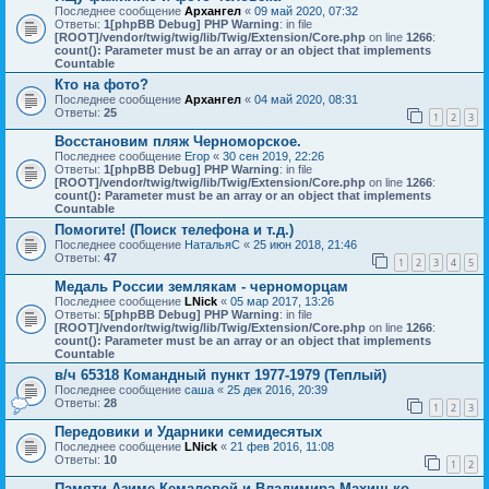
Последнее сообщение
Архангел
«
09 май 2020, 07:32
Ответы:
1
[phpBB Debug] PHP Warning
: in file
[ROOT]/vendor/twig/twig/lib/Twig/Extension/Core.php
on line
1266
:
count(): Parameter must be an array or an object that implements
Countable
Кто на фото?
Последнее сообщение
Архангел
«
04 май 2020, 08:31
Ответы:
25
1
2
3
Восстановим пляж Черноморское.
Последнее сообщение
Егор
«
30 сен 2019, 22:26
Ответы:
1
[phpBB Debug] PHP Warning
: in file
[ROOT]/vendor/twig/twig/lib/Twig/Extension/Core.php
on line
1266
:
count(): Parameter must be an array or an object that implements
Countable
Помогите! (Поиск телефона и т.д.)
Последнее сообщение
НатальяС
«
25 июн 2018, 21:46
Ответы:
47
1
2
3
4
5
Медаль России землякам - черноморцам
Последнее сообщение
LNick
«
05 мар 2017, 13:26
Ответы:
5
[phpBB Debug] PHP Warning
: in file
[ROOT]/vendor/twig/twig/lib/Twig/Extension/Core.php
on line
1266
:
count(): Parameter must be an array or an object that implements
Countable
в/ч 65318 Командный пункт 1977-1979 (Теплый)
Последнее сообщение
саша
«
25 дек 2016, 20:39
Ответы:
28
1
2
3
Передовики и Ударники семидесятых
Последнее сообщение
LNick
«
21 фев 2016, 11:08
Ответы:
10
1
2
Памяти Азиме Кемаловой и Владимира Махинько