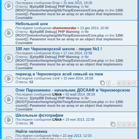
Последнее сообщение
Егор
«
31 янв 2015, 19:26
Ответы:
9
[phpBB Debug] PHP Warning
: in file
[ROOT]/vendor/twig/twig/lib/Twig/Extension/Core.php
on line
1266
:
count(): Parameter must be an array or an object that implements
Countable
Небольшой шок
Последнее сообщение
chernomorsko
«
13 дек 2014, 10:40
Ответы:
4
[phpBB Debug] PHP Warning
: in file
[ROOT]/vendor/twig/twig/lib/Twig/Extension/Core.php
on line
1266
:
count(): Parameter must be an array or an object that implements
Countable
100 лет Черноморской школе - лицею №1 !
Последнее сообщение
Егор
«
17 сен 2014, 15:58
Ответы:
2
[phpBB Debug] PHP Warning
: in file
[ROOT]/vendor/twig/twig/lib/Twig/Extension/Core.php
on line
1266
:
count(): Parameter must be an array or an object that implements
Countable
переезд в Черноморск всей семьей на пмж
Последнее сообщение
zarik
«
25 июн 2014, 16:58
Ответы:
62
1
4
5
6
7
…
Олег Пархоменко - начальник ДОСААФ в Черноморском
Последнее сообщение
LNick
«
02 май 2014, 08:29
Ответы:
1
[phpBB Debug] PHP Warning
: in file
[ROOT]/vendor/twig/twig/lib/Twig/Extension/Core.php
on line
1266
:
count(): Parameter must be an array or an object that implements
Countable
Школьные фотографии
Последнее сообщение
LNick
«
19 ноя 2013, 22:08
Ответы:
36
1
2
3
4
Найти человека
Последнее сообщение
frida
«
22 апр 2013, 12:03