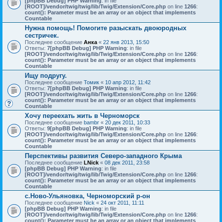
[phpBB Debug] PHP Warning
: in file
[ROOT]/vendor/twig/twig/lib/Twig/Extension/Core.php
on line
1266
:
count(): Parameter must be an array or an object that implements
Countable
Нужна помощь! Помогите разыскать двоюродных
сестричек.
Последнее сообщение
Анка
«
22 янв 2013, 15:50
Ответы:
7
[phpBB Debug] PHP Warning
: in file
[ROOT]/vendor/twig/twig/lib/Twig/Extension/Core.php
on line
1266
:
count(): Parameter must be an array or an object that implements
Countable
Ищу подругу.
Последнее сообщение
Томик
«
10 апр 2012, 11:42
Ответы:
7
[phpBB Debug] PHP Warning
: in file
[ROOT]/vendor/twig/twig/lib/Twig/Extension/Core.php
on line
1266
:
count(): Parameter must be an array or an object that implements
Countable
Хочу переехать жить в Черноморск
Последнее сообщение
bambr
«
20 дек 2011, 10:33
Ответы:
9
[phpBB Debug] PHP Warning
: in file
[ROOT]/vendor/twig/twig/lib/Twig/Extension/Core.php
on line
1266
:
count(): Parameter must be an array or an object that implements
Countable
Перспективы развития Северо-западного Крыма
Последнее сообщение
LNick
«
08 дек 2011, 23:58
[phpBB Debug] PHP Warning
: in file
[ROOT]/vendor/twig/twig/lib/Twig/Extension/Core.php
on line
1266
:
count(): Parameter must be an array or an object that implements
Countable
с.Ново-Ульяновка, Черноморский р-он
Последнее сообщение
Nick
«
24 окт 2011, 11:11
[phpBB Debug] PHP Warning
: in file
[ROOT]/vendor/twig/twig/lib/Twig/Extension/Core.php
on line
1266
:
count(): Parameter must be an array or an object that implements