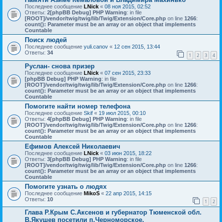
Последнее сообщение
LNick
«
08 ноя 2015, 02:52
Ответы:
2
[phpBB Debug] PHP Warning
: in file
[ROOT]/vendor/twig/twig/lib/Twig/Extension/Core.php
on line
1266
:
count(): Parameter must be an array or an object that implements
Countable
Поиск людей
Последнее сообщение
yuli.canov
«
12 сен 2015, 13:44
Ответы:
34
1
2
3
4
Руслан- снова призер
Последнее сообщение
LNick
«
07 сен 2015, 23:33
[phpBB Debug] PHP Warning
: in file
[ROOT]/vendor/twig/twig/lib/Twig/Extension/Core.php
on line
1266
:
count(): Parameter must be an array or an object that implements
Countable
Помогите найти номер телефона
Последнее сообщение
Skif
«
19 июл 2015, 00:10
Ответы:
4
[phpBB Debug] PHP Warning
: in file
[ROOT]/vendor/twig/twig/lib/Twig/Extension/Core.php
on line
1266
:
count(): Parameter must be an array or an object that implements
Countable
Ефимов Алексей Николаевич
Последнее сообщение
LNick
«
03 июн 2015, 18:22
Ответы:
3
[phpBB Debug] PHP Warning
: in file
[ROOT]/vendor/twig/twig/lib/Twig/Extension/Core.php
on line
1266
:
count(): Parameter must be an array or an object that implements
Countable
Помогите узнать о людях
Последнее сообщение
MikoS
«
22 апр 2015, 14:15
Ответы:
10
1
2
Глава Р.Крым С.Аксенов и губернатор Тюменской обл.
В.Якушев посетили п.Черноморское.