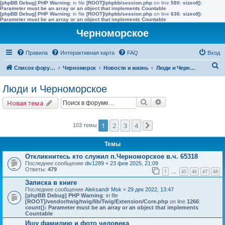
[phpBB Debug] PHP Warning
: in file
[ROOT]/phpbb/session.php
on line
580
:
sizeof():
Parameter must be an array or an object that implements Countable
[phpBB Debug] PHP Warning
: in file
[ROOT]/phpbb/session.php
on line
636
:
sizeof():
Parameter must be an array or an object that implements Countable
Черноморское
Правила
Интерактивная карта
FAQ
Вход
П
Список форумов
Черноморск
Новости и жизнь
Люди и Черноморское
о
Люди и Черноморское
и
Поиск
Расширенный поис
Новая тема
с
к
1
2
3
4
103 темы
След.
Темы
Откликнитесь кто служил п.Черноморское в.ч. 65318
Последнее сообщение
div1289
«
23 фев 2025, 21:09
Ответы:
479
1
45
46
47
48
…
Записка в книге
Последнее сообщение
Aleksandr Msk
«
29 дек 2022, 13:47
[phpBB Debug] PHP Warning
: in file
[ROOT]/vendor/twig/twig/lib/Twig/Extension/Core.php
on line
1266
:
count(): Parameter must be an array or an object that implements
Countable
Ищу фамилию и фото человека