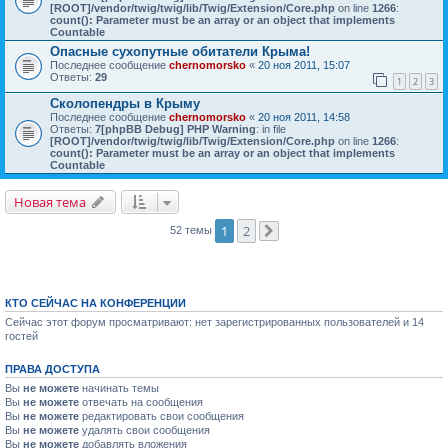
[ROOT]/vendor/twig/twig/lib/Twig/Extension/Core.php
on line
1266
:
count(): Parameter must be an array or an object that implements
Countable
Опасные сухопутные обитатели Крыма!
Последнее сообщение
chernomorsko
«
20 ноя 2011, 15:07
Ответы:
29
1
2
3
Сколопендры в Крыму
Последнее сообщение
chernomorsko
«
20 ноя 2011, 14:58
Ответы:
7
[phpBB Debug] PHP Warning
: in file
[ROOT]/vendor/twig/twig/lib/Twig/Extension/Core.php
on line
1266
:
count(): Parameter must be an array or an object that implements
Countable
Новая тема
1
2
52 темы
След.
КТО СЕЙЧАС НА КОНФЕРЕНЦИИ
Сейчас этот форум просматривают: нет зарегистрированных пользователей и 14
гостей
ПРАВА ДОСТУПА
Вы
не можете
начинать темы
Вы
не можете
отвечать на сообщения
Вы
не можете
редактировать свои сообщения
Вы
не можете
удалять свои сообщения
Вы
не можете
добавлять вложения