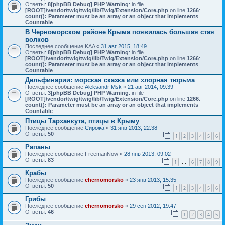
Ответы:
8
[phpBB Debug] PHP Warning
: in file
[ROOT]/vendor/twig/twig/lib/Twig/Extension/Core.php
on line
1266
:
count(): Parameter must be an array or an object that implements
Countable
В Черноморском районе Крыма появилась большая стая
волков
Последнее сообщение
KAA
«
31 авг 2015, 18:49
Ответы:
8
[phpBB Debug] PHP Warning
: in file
[ROOT]/vendor/twig/twig/lib/Twig/Extension/Core.php
on line
1266
:
count(): Parameter must be an array or an object that implements
Countable
Дельфинарии: морская сказка или хлорная тюрьма
Последнее сообщение
Aleksandr Msk
«
21 авг 2014, 09:39
Ответы:
3
[phpBB Debug] PHP Warning
: in file
[ROOT]/vendor/twig/twig/lib/Twig/Extension/Core.php
on line
1266
:
count(): Parameter must be an array or an object that implements
Countable
Птицы Тарханкута, птицы в Крыму
Последнее сообщение
Сирожа
«
31 янв 2013, 22:38
Ответы:
50
1
2
3
4
5
6
Рапаны
Последнее сообщение
FreemanNow
«
28 янв 2013, 09:02
Ответы:
83
1
6
7
8
9
…
Крабы
Последнее сообщение
chernomorsko
«
23 янв 2013, 15:35
Ответы:
50
1
2
3
4
5
6
Грибы
Последнее сообщение
chernomorsko
«
29 сен 2012, 19:47
Ответы:
46
1
2
3
4
5