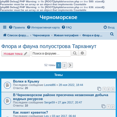
[phpBB Debug] PHP Warning
: in file
[ROOT]/phpbb/session.php
on line
580
:
sizeof():
Parameter must be an array or an object that implements Countable
[phpBB Debug] PHP Warning
: in file
[ROOT]/phpbb/session.php
on line
636
:
sizeof():
Parameter must be an array or an object that implements Countable
Черноморское
Правила
Интерактивная карта
FAQ
Вход
П
Список форумов
Черноморск
Живая география
Флора и фауна полуострова Тарханкут
о
Флора и фауна полуострова Тарханкут
и
Поиск
Расширенный поис
Новая тема
с
к
1
2
52 темы
След.
Темы
Волки в Крыму
Последнее сообщение
Leonid86
«
28 ноя 2022, 18:44
Ответы:
20
1
2
3
В Черноморском районе пресечена незаконная добыча
водных ресурсов
Последнее сообщение
Serge59
«
27 дек 2017, 20:47
Ответы:
10
1
2
Как ловят креветок?
Последнее сообщение
Les
«
03 окт 2017, 06:44