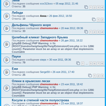
Змеи
Последнее сообщение
xxx313xxx
«
05 мар 2012, 21:46
Ответы:
35
1
2
3
4
Лебеди
Последнее сообщение
Анка
«
26 фев 2012, 16:50
Ответы:
10
1
2
Дельфины Чёрного моря
Последнее сообщение
chernomorsko
«
20 янв 2012, 09:36
Ответы:
33
1
2
3
4
Целебный климат Западного Крыма
Последнее сообщение
chernomorsko
«
26 дек 2011, 18:22
[phpBB Debug] PHP Warning
: in file
[ROOT]/vendor/twig/twig/lib/Twig/Extension/Core.php
on line
1266
:
count(): Parameter must be an array or an object that implements
Countable
Пауки
Последнее сообщение
steps
«
30 ноя 2011, 08:36
Ответы:
79
1
5
6
7
8
…
Ежи
Последнее сообщение
Serge59
«
26 ноя 2011, 17:40
Ответы:
25
1
2
3
Олени в крымских лесах
Последнее сообщение
chernomorsko
«
23 ноя 2011, 18:42
[phpBB Debug] PHP Warning
: in file
[ROOT]/vendor/twig/twig/lib/Twig/Extension/Core.php
on line
1266
:
count(): Parameter must be an array or an object that implements
Countable
Косули в степной части полуострова
Последнее сообщение
chernomorsko
«
23 ноя 2011, 18:37