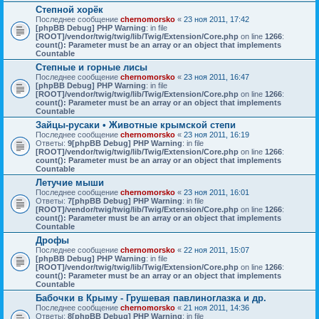
Степной хорёк
Последнее сообщение
chernomorsko
«
23 ноя 2011, 17:42
[phpBB Debug] PHP Warning
: in file
[ROOT]/vendor/twig/twig/lib/Twig/Extension/Core.php
on line
1266
:
count(): Parameter must be an array or an object that implements
Countable
Степные и горные лисы
Последнее сообщение
chernomorsko
«
23 ноя 2011, 16:47
[phpBB Debug] PHP Warning
: in file
[ROOT]/vendor/twig/twig/lib/Twig/Extension/Core.php
on line
1266
:
count(): Parameter must be an array or an object that implements
Countable
Зайцы-русаки • Животные крымской степи
Последнее сообщение
chernomorsko
«
23 ноя 2011, 16:19
Ответы:
9
[phpBB Debug] PHP Warning
: in file
[ROOT]/vendor/twig/twig/lib/Twig/Extension/Core.php
on line
1266
:
count(): Parameter must be an array or an object that implements
Countable
Летучие мыши
Последнее сообщение
chernomorsko
«
23 ноя 2011, 16:01
Ответы:
7
[phpBB Debug] PHP Warning
: in file
[ROOT]/vendor/twig/twig/lib/Twig/Extension/Core.php
on line
1266
:
count(): Parameter must be an array or an object that implements
Countable
Дрофы
Последнее сообщение
chernomorsko
«
22 ноя 2011, 15:07
[phpBB Debug] PHP Warning
: in file
[ROOT]/vendor/twig/twig/lib/Twig/Extension/Core.php
on line
1266
:
count(): Parameter must be an array or an object that implements
Countable
Бабочки в Крыму - Грушевая павлиноглазка и др.
Последнее сообщение
chernomorsko
«
21 ноя 2011, 14:36
Ответы:
8
[phpBB Debug] PHP Warning
: in file