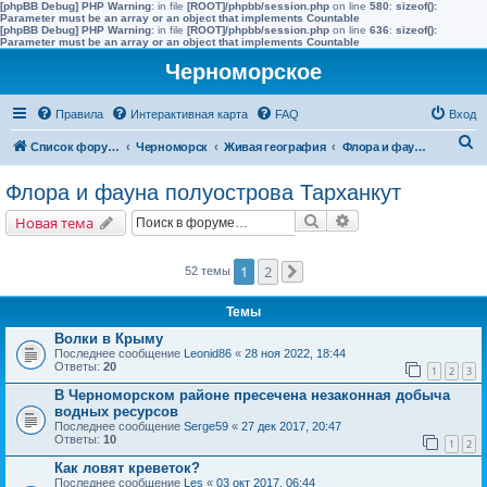
[phpBB Debug] PHP Warning
: in file
[ROOT]/phpbb/session.php
on line
580
:
sizeof():
Parameter must be an array or an object that implements Countable
[phpBB Debug] PHP Warning
: in file
[ROOT]/phpbb/session.php
on line
636
:
sizeof():
Parameter must be an array or an object that implements Countable
Черноморское
Правила
Интерактивная карта
FAQ
Вход
П
Список форумов
Черноморск
Живая география
Флора и фауна полуострова Тарханкут
о
Флора и фауна полуострова Тарханкут
и
Поиск
Расширенный поис
Новая тема
с
к
1
2
52 темы
След.
Темы
Волки в Крыму
Последнее сообщение
Leonid86
«
28 ноя 2022, 18:44
Ответы:
20
1
2
3
В Черноморском районе пресечена незаконная добыча
водных ресурсов
Последнее сообщение
Serge59
«
27 дек 2017, 20:47
Ответы:
10
1
2
Как ловят креветок?
Последнее сообщение
Les
«
03 окт 2017, 06:44