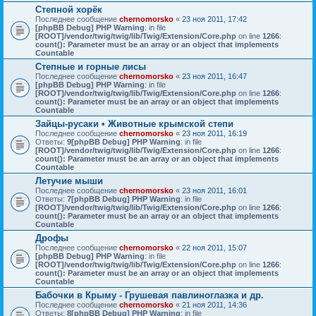
Степной хорёк
Последнее сообщение
chernomorsko
«
23 ноя 2011, 17:42
[phpBB Debug] PHP Warning
: in file
[ROOT]/vendor/twig/twig/lib/Twig/Extension/Core.php
on line
1266
:
count(): Parameter must be an array or an object that implements
Countable
Степные и горные лисы
Последнее сообщение
chernomorsko
«
23 ноя 2011, 16:47
[phpBB Debug] PHP Warning
: in file
[ROOT]/vendor/twig/twig/lib/Twig/Extension/Core.php
on line
1266
:
count(): Parameter must be an array or an object that implements
Countable
Зайцы-русаки • Животные крымской степи
Последнее сообщение
chernomorsko
«
23 ноя 2011, 16:19
Ответы:
9
[phpBB Debug] PHP Warning
: in file
[ROOT]/vendor/twig/twig/lib/Twig/Extension/Core.php
on line
1266
:
count(): Parameter must be an array or an object that implements
Countable
Летучие мыши
Последнее сообщение
chernomorsko
«
23 ноя 2011, 16:01
Ответы:
7
[phpBB Debug] PHP Warning
: in file
[ROOT]/vendor/twig/twig/lib/Twig/Extension/Core.php
on line
1266
:
count(): Parameter must be an array or an object that implements
Countable
Дрофы
Последнее сообщение
chernomorsko
«
22 ноя 2011, 15:07
[phpBB Debug] PHP Warning
: in file
[ROOT]/vendor/twig/twig/lib/Twig/Extension/Core.php
on line
1266
:
count(): Parameter must be an array or an object that implements
Countable
Бабочки в Крыму - Грушевая павлиноглазка и др.
Последнее сообщение
chernomorsko
«
21 ноя 2011, 14:36
Ответы:
8
[phpBB Debug] PHP Warning
: in file