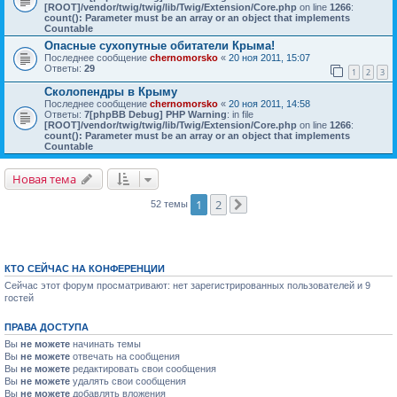
[ROOT]/vendor/twig/twig/lib/Twig/Extension/Core.php
on line
1266
:
count(): Parameter must be an array or an object that implements
Countable
Опасные сухопутные обитатели Крыма!
Последнее сообщение
chernomorsko
«
20 ноя 2011, 15:07
Ответы:
29
1
2
3
Сколопендры в Крыму
Последнее сообщение
chernomorsko
«
20 ноя 2011, 14:58
Ответы:
7
[phpBB Debug] PHP Warning
: in file
[ROOT]/vendor/twig/twig/lib/Twig/Extension/Core.php
on line
1266
:
count(): Parameter must be an array or an object that implements
Countable
Новая тема
1
2
52 темы
След.
КТО СЕЙЧАС НА КОНФЕРЕНЦИИ
Сейчас этот форум просматривают: нет зарегистрированных пользователей и 9
гостей
ПРАВА ДОСТУПА
Вы
не можете
начинать темы
Вы
не можете
отвечать на сообщения
Вы
не можете
редактировать свои сообщения
Вы
не можете
удалять свои сообщения
Вы
не можете
добавлять вложения