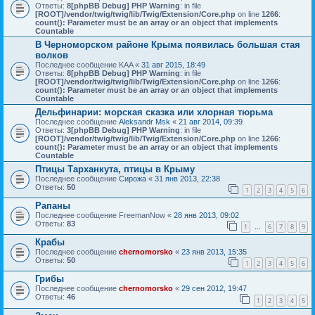
Ответы:
8
[phpBB Debug] PHP Warning
: in file
[ROOT]/vendor/twig/twig/lib/Twig/Extension/Core.php
on line
1266
:
count(): Parameter must be an array or an object that implements
Countable
В Черноморском районе Крыма появилась большая стая
волков
Последнее сообщение
KAA
«
31 авг 2015, 18:49
Ответы:
8
[phpBB Debug] PHP Warning
: in file
[ROOT]/vendor/twig/twig/lib/Twig/Extension/Core.php
on line
1266
:
count(): Parameter must be an array or an object that implements
Countable
Дельфинарии: морская сказка или хлорная тюрьма
Последнее сообщение
Aleksandr Msk
«
21 авг 2014, 09:39
Ответы:
3
[phpBB Debug] PHP Warning
: in file
[ROOT]/vendor/twig/twig/lib/Twig/Extension/Core.php
on line
1266
:
count(): Parameter must be an array or an object that implements
Countable
Птицы Тарханкута, птицы в Крыму
Последнее сообщение
Сирожа
«
31 янв 2013, 22:38
Ответы:
50
1
2
3
4
5
6
Рапаны
Последнее сообщение
FreemanNow
«
28 янв 2013, 09:02
Ответы:
83
1
6
7
8
9
…
Крабы
Последнее сообщение
chernomorsko
«
23 янв 2013, 15:35
Ответы:
50
1
2
3
4
5
6
Грибы
Последнее сообщение
chernomorsko
«
29 сен 2012, 19:47
Ответы:
46
1
2
3
4
5