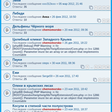
Змеи
Последнее сообщение
xxx313xxx
«
05 мар 2012, 21:46
Ответы:
35
1
2
3
4
Лебеди
Последнее сообщение
Анка
«
26 фев 2012, 16:50
Ответы:
10
1
2
Дельфины Чёрного моря
Последнее сообщение
chernomorsko
«
20 янв 2012, 09:36
Ответы:
33
1
2
3
4
Целебный климат Западного Крыма
Последнее сообщение
chernomorsko
«
26 дек 2011, 18:22
[phpBB Debug] PHP Warning
: in file
[ROOT]/vendor/twig/twig/lib/Twig/Extension/Core.php
on line
1266
:
count(): Parameter must be an array or an object that implements
Countable
Пауки
Последнее сообщение
steps
«
30 ноя 2011, 08:36
Ответы:
79
1
5
6
7
8
…
Ежи
Последнее сообщение
Serge59
«
26 ноя 2011, 17:40
Ответы:
25
1
2
3
Олени в крымских лесах
Последнее сообщение
chernomorsko
«
23 ноя 2011, 18:42
[phpBB Debug] PHP Warning
: in file
[ROOT]/vendor/twig/twig/lib/Twig/Extension/Core.php
on line
1266
:
count(): Parameter must be an array or an object that implements
Countable
Косули в степной части полуострова
Последнее сообщение
chernomorsko
«
23 ноя 2011, 18:37