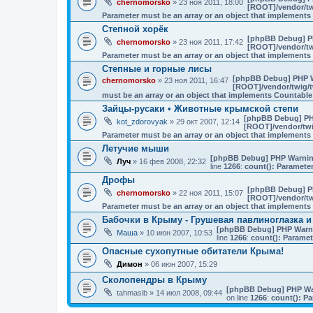
chernomorsko
» 23 ноя 2011, 18:00
[ROOT]/vendor/tw
Parameter must be an array or an object that implement
Степной хорёк
[phpBB Debug] P
chernomorsko
» 23 ноя 2011, 17:42
[ROOT]/vendor/tw
Parameter must be an array or an object that implement
Степные и горные лисы
[phpBB Debug] PHP 
chernomorsko
» 23 ноя 2011, 16:47
[ROOT]/vendor/twig/t
must be an array or an object that implements Countable
Зайцы-русаки • Животные крымской степи
[phpBB Debug] PH
kot_zdorovyak
» 29 окт 2007, 12:14
[ROOT]/vendor/twi
Parameter must be an array or an object that implement
Летучие мыши
[phpBB Debug] PHP Warni
Луч
» 16 фев 2008, 22:32
line
1266
:
count(): Parameter
Дрофы
[phpBB Debug] P
chernomorsko
» 22 ноя 2011, 15:07
[ROOT]/vendor/tw
Parameter must be an array or an object that implement
Бабочки в Крыму - Грушевая павлиноглазка и
[phpBB Debug] PHP Warn
Маша
» 10 июн 2007, 10:53
line
1266
:
count(): Paramet
Опасные сухопутные обитатели Крыма!
Димон
» 06 июн 2007, 15:29
Сколопендры в Крыму
[phpBB Debug] PHP Wa
tahmasib
» 14 июл 2008, 09:44
on line
1266
:
count(): Pa