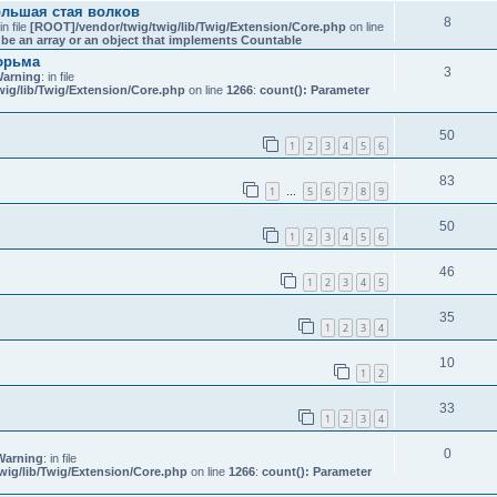
льшая стая волков
8
 in file
[ROOT]/vendor/twig/twig/lib/Twig/Extension/Core.php
on line
be an array or an object that implements Countable
юрьма
3
arning
: in file
ig/lib/Twig/Extension/Core.php
on line
1266
:
count(): Parameter
50
1
2
3
4
5
6
83
1
5
6
7
8
9
…
50
1
2
3
4
5
6
46
1
2
3
4
5
35
1
2
3
4
10
1
2
33
1
2
3
4
0
Warning
: in file
wig/lib/Twig/Extension/Core.php
on line
1266
:
count(): Parameter