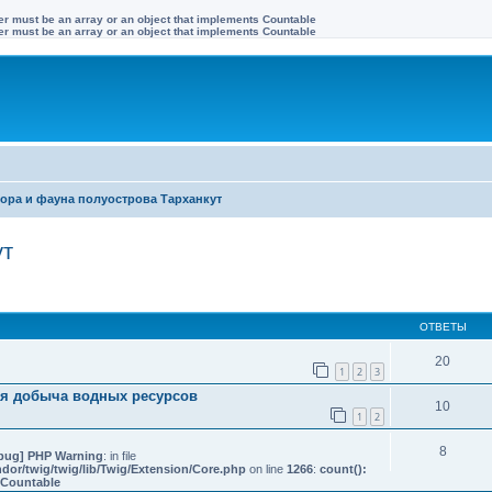
ter must be an array or an object that implements Countable
ter must be an array or an object that implements Countable
ора и фауна полуострова Тарханкут
ут
иренный поиск
ОТВЕТЫ
20
1
2
3
ая добыча водных ресурсов
10
1
2
8
bug] PHP Warning
: in file
or/twig/twig/lib/Twig/Extension/Core.php
on line
1266
:
count():
s Countable