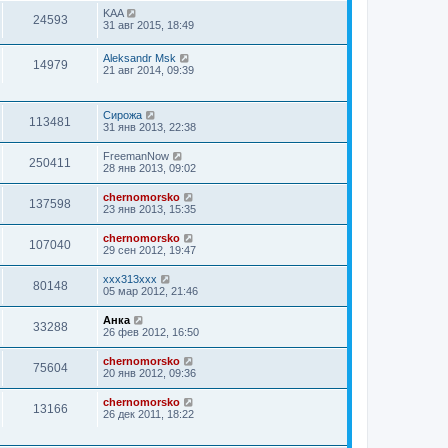
KAA
24593
31 авг 2015, 18:49
Aleksandr Msk
14979
21 авг 2014, 09:39
Сирожа
113481
31 янв 2013, 22:38
FreemanNow
250411
28 янв 2013, 09:02
chernomorsko
137598
23 янв 2013, 15:35
chernomorsko
107040
29 сен 2012, 19:47
xxx313xxx
80148
05 мар 2012, 21:46
Анка
33288
26 фев 2012, 16:50
chernomorsko
75604
20 янв 2012, 09:36
chernomorsko
13166
26 дек 2011, 18:22