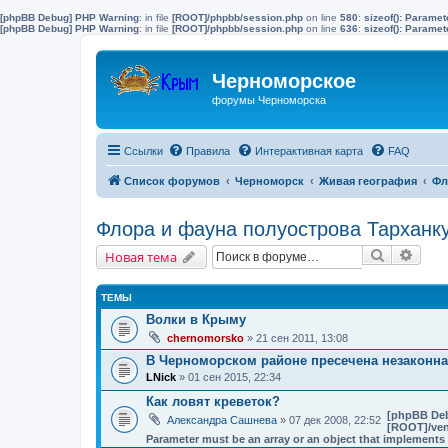
[phpBB Debug] PHP Warning
: in file
[ROOT]/phpbb/session.php
on line
580
:
sizeof(): Parame
[phpBB Debug] PHP Warning
: in file
[ROOT]/phpbb/session.php
on line
636
:
sizeof(): Parame
Черноморское
форумы Черноморска
Ссылки
Правила
Интерактивная карта
FAQ
Список форумов
Черноморск
Живая география
Фл
Флора и фауна полуострова Тарханк
Поиск
Расш
Новая тема
ТЕМЫ
Волки в Крыму
chernomorsko
» 21 сен 2011, 13:08
В Черноморском районе пресечена незаконн
LNick
» 01 сен 2015, 22:34
Как ловят креветок?
[phpBB De
Александра Сашнева
» 07 дек 2008, 22:52
[ROOT]/vend
Parameter must be an array or an object that implement