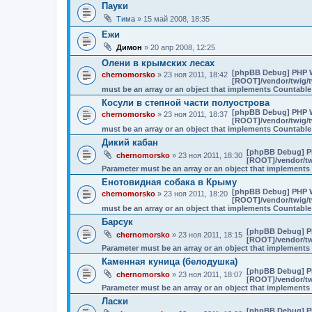
Пауки
Тима
» 15 май 2008, 18:35
Ежи
Димон
» 20 апр 2008, 12:25
Олени в крымских лесах
[phpBB Debug] PHP 
chernomorsko
» 23 ноя 2011, 18:42
[ROOT]/vendor/twig/t
must be an array or an object that implements Countable
Косули в степной части полуострова
[phpBB Debug] PHP 
chernomorsko
» 23 ноя 2011, 18:37
[ROOT]/vendor/twig/t
must be an array or an object that implements Countable
Дикий кабан
[phpBB Debug] P
chernomorsko
» 23 ноя 2011, 18:30
[ROOT]/vendor/tw
Parameter must be an array or an object that implement
Енотовидная собака в Крыму
[phpBB Debug] PHP 
chernomorsko
» 23 ноя 2011, 18:20
[ROOT]/vendor/twig/t
must be an array or an object that implements Countable
Барсук
[phpBB Debug] P
chernomorsko
» 23 ноя 2011, 18:15
[ROOT]/vendor/tw
Parameter must be an array or an object that implement
Каменная куница (белодушка)
[phpBB Debug] P
chernomorsko
» 23 ноя 2011, 18:07
[ROOT]/vendor/tw
Parameter must be an array or an object that implement
Ласки
[phpBB Debug] P