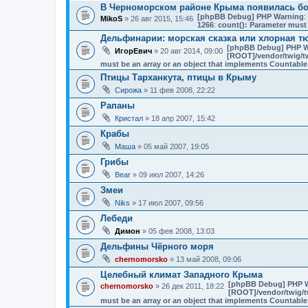
В Черноморском районе Крыма появилась бо
[phpBB Debug] PHP Warning
:
MikoS
» 26 авг 2015, 15:46
1266
:
count(): Parameter must 
Дельфинарии: морская сказка или хлорная т
[phpBB Debug] PHP W
ИгорЕвич
» 20 авг 2014, 09:00
[ROOT]/vendor/twig/tw
must be an array or an object that implements Countable
Птицы Тарханкута, птицы в Крыму
Сирожа
» 11 фев 2008, 22:22
Рапаны
Кристал
» 18 апр 2007, 15:42
Крабы
Маша
» 05 май 2007, 19:05
Грибы
Bear
» 09 июл 2007, 14:26
Змеи
Niks
» 17 июл 2007, 09:56
Лебеди
Димон
» 05 фев 2008, 13:03
Дельфины Чёрного моря
chernomorsko
» 13 май 2008, 09:06
Целебный климат Западного Крыма
[phpBB Debug] PHP 
chernomorsko
» 26 дек 2011, 18:22
[ROOT]/vendor/twig/t
must be an array or an object that implements Countable