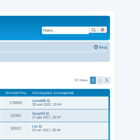
Поиск
Расширенный по
Вход
1
2
52 темы
След.
ПРОСМОТРЫ
ПОСЛЕДНЕЕ СООБЩЕНИЕ
Leonid86
176600
28 ноя 2022, 18:44
Serge59
33393
27 дек 2017, 20:47
Les
30932
03 окт 2017, 06:44