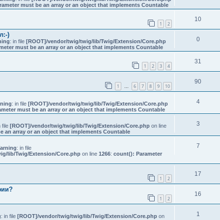
rameter must be an array or an object that implements Countable
10
1
2
:-)
0
ning
: in file
[ROOT]/vendor/twig/twig/lib/Twig/Extension/Core.php
meter must be an array or an object that implements Countable
31
1
2
3
4
90
1
6
7
8
9
10
…
4
ning
: in file
[ROOT]/vendor/twig/twig/lib/Twig/Extension/Core.php
ameter must be an array or an object that implements Countable
3
n file
[ROOT]/vendor/twig/twig/lib/Twig/Extension/Core.php
on line
e an array or an object that implements Countable
7
arning
: in file
ig/lib/Twig/Extension/Core.php
on line
1266
:
count(): Parameter
17
1
2
фии?
16
1
2
1
g
: in file
[ROOT]/vendor/twig/twig/lib/Twig/Extension/Core.php
on