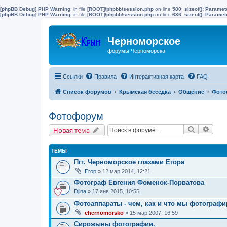
[phpBB Debug] PHP Warning
: in file
[ROOT]/phpbb/session.php
on line
580
:
sizeof(): Parame
[phpBB Debug] PHP Warning
: in file
[ROOT]/phpbb/session.php
on line
636
:
sizeof(): Parame
Черноморское
форумы Черноморска
Ссылки
Правила
Интерактивная карта
FAQ
Список форумов
Крымская беседка
Общение
Фото
Фотофорум
Поиск
Расш
Новая тема
ТЕМЫ
Пгт. Черноморское глазами Егора
Егор
» 12 мар 2014, 12:21
Фотограф Евгения Фоменок-Порватова
Djina
» 17 янв 2015, 10:55
Фотоаппараты - чем, как и что мы фотограф
chernomorsko
» 15 мар 2007, 16:59
Сирожыны фотографии.