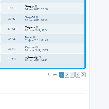
Serg_p
16579
04 янв 2012, 23:38
Serge59
37159
26 ноя 2011, 18:16
Tatyana
63638
20 фев 2011, 12:50
Маша
36232
11 фев 2011, 09:49
Сирожа
37842
01 фев 2011, 23:21
т@тьян@
13641
06 янв 2011, 14:41
1
2
3
4
91 тема
След.