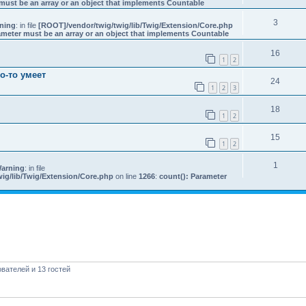
must be an array or an object that implements Countable
3
ning
: in file
[ROOT]/vendor/twig/twig/lib/Twig/Extension/Core.php
ameter must be an array or an object that implements Countable
16
1
2
о-то умеет
24
1
2
3
18
1
2
15
1
2
1
arning
: in file
ig/lib/Twig/Extension/Core.php
on line
1266
:
count(): Parameter
вателей и 13 гостей