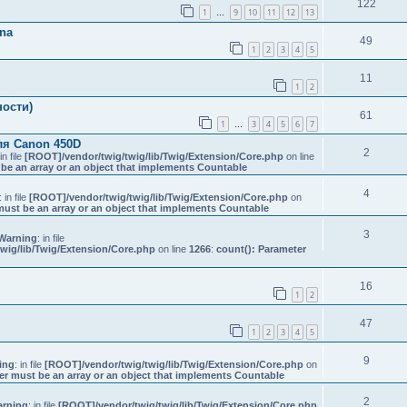
122
1
9
10
11
12
13
…
na
49
1
2
3
4
5
11
1
2
ости)
61
1
3
4
5
6
7
…
ля Canon 450D
2
 in file
[ROOT]/vendor/twig/twig/lib/Twig/Extension/Core.php
on line
be an array or an object that implements Countable
4
: in file
[ROOT]/vendor/twig/twig/lib/Twig/Extension/Core.php
on
must be an array or an object that implements Countable
3
Warning
: in file
wig/lib/Twig/Extension/Core.php
on line
1266
:
count(): Parameter
16
1
2
47
1
2
3
4
5
9
ing
: in file
[ROOT]/vendor/twig/twig/lib/Twig/Extension/Core.php
on
er must be an array or an object that implements Countable
2
rning
: in file
[ROOT]/vendor/twig/twig/lib/Twig/Extension/Core.php