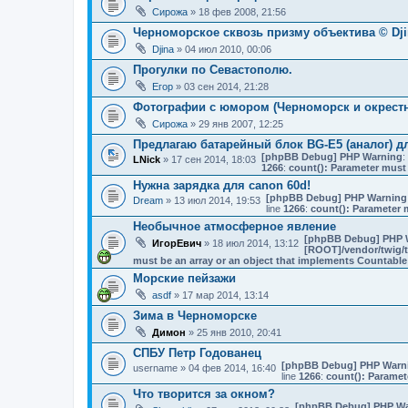
Сирожа
» 18 фев 2008, 21:56
Черноморское сквозь призму объектива © Dji
Djina
» 04 июл 2010, 00:06
Прогулки по Севастополю.
Егор
» 03 сен 2014, 21:28
Фотографии с юмором (Черноморск и окрестн
Сирожа
» 29 янв 2007, 12:25
Предлагаю батарейный блок BG-E5 (аналог) д
[phpBB Debug] PHP Warning
:
LNick
» 17 сен 2014, 18:03
1266
:
count(): Parameter must 
Нужна зарядка для canon 60d!
[phpBB Debug] PHP Warning
Dream
» 13 июл 2014, 19:53
line
1266
:
count(): Parameter 
Необычное атмосферное явление
[phpBB Debug] PHP 
ИгорЕвич
» 18 июл 2014, 13:12
[ROOT]/vendor/twig/t
must be an array or an object that implements Countable
Морские пейзажи
asdf
» 17 мар 2014, 13:14
Зима в Черноморске
Димон
» 25 янв 2010, 20:41
СПБУ Петр Годованец
[phpBB Debug] PHP Warn
username
» 04 фев 2014, 16:40
line
1266
:
count(): Paramet
Что творится за окном?
[phpBB Debug] PHP Wa