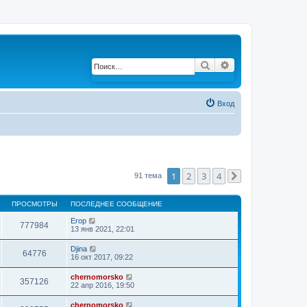
Поиск
Расширенный по
Вход
1
2
3
4
91 тема
След.
ПРОСМОТРЫ
ПОСЛЕДНЕЕ СООБЩЕНИЕ
Егор
777984
13 янв 2021, 22:01
Djina
64776
16 окт 2017, 09:22
chernomorsko
357126
22 апр 2016, 19:50
chernomorsko