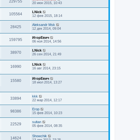
229755
20 июн 2015, 10:43
LNick
105564
12 фев 2015, 18:14
Aleksandr Msk
28425
12 дек 2014, 09:04
ИгорЕвич
159795
06 ноя 2014, 14:56
LNick
38970
26 сен 2014, 21:49
LNick
16990
16 авг 2014, 23:15
ИгорЕвич
15580
18 июл 2014, 13:27
kkk
33894
22 мар 2014, 12:17
Егор
98386
15 фев 2014, 10:23
sultan
22529
05 фев 2014, 08:35
Showchik
14624
13 дек 2013, 23:25