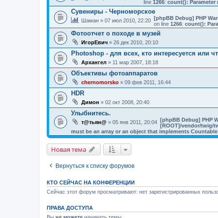
line
1266
:
count(): Parameter 
Сувениры - Черноморское
[phpBB Debug] PHP War
Шаман
» 07 июл 2010, 22:20
on line
1266
:
count(): Par
Фотоотчет о походе в музей
ИгорЕвич
» 26 дек 2010, 20:10
Photoshop - для всех, кто интересуется или чт
Архангел
» 11 мар 2007, 18:18
Объективы фотоаппаратов
chernomorsko
» 09 фев 2011, 16:44
HDR
Димон
» 02 окт 2008, 20:40
Улыбнитесь.
[phpBB Debug] PHP W
т@тьян@
» 05 янв 2011, 20:04
[ROOT]/vendor/twig/tw
must be an array or an object that implements Countable
Новая тема
Вернуться к списку форумов
КТО СЕЙЧАС НА КОНФЕРЕНЦИИ
Сейчас этот форум просматривают: нет зарегистрированных пользо
ПРАВА ДОСТУПА
Вы
не можете
начинать темы