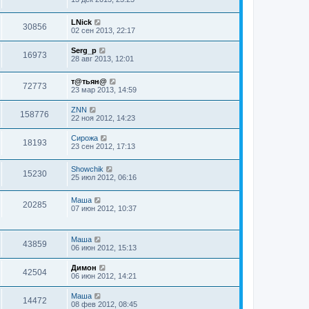
LNick
30856
02 сен 2013, 22:17
Serg_p
16973
28 авг 2013, 12:01
т@тьян@
72773
23 мар 2013, 14:59
ZNN
158776
22 ноя 2012, 14:23
Сирожа
18193
23 сен 2012, 17:13
Showchik
15230
25 июл 2012, 06:16
Маша
20285
07 июн 2012, 10:37
Маша
43859
06 июн 2012, 15:13
Димон
42504
06 июн 2012, 14:21
Маша
14472
08 фев 2012, 08:45