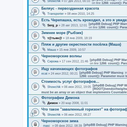
Showchik
» 07 дек 2013, 00:33
on line
1266
:
count(): Pa
Беляус - первозданная красота
Transporter
» 08 июн 2010, 14:25
Есть Черепашка, есть крокодил, а это я увидел
[phpBB Debug] PHP War
Serg_p
» 28 авг 2013, 12:01
on line
1266
:
count(): Para
Зимнее море (Рыбзик)
т@тьян@
» 18 янв 2009, 18:19
Пляж и другие окрестности посёлка (Маша)
Маша
» 15 янв 2009, 10:57
Черноморские волны
[phpBB Debug] PHP War
Сирожа
» 17 сен 2012, 21:46
on line
1266
:
count(): Par
Ищу начинающих фотографов
[phpBB Debug] PHP Warning
: i
ecat
» 24 июл 2012, 00:21
1266
:
count(): Parameter must b
Стоимость услуг фотографов...
[phpBB Debug] PHP W
Showchik
» 06 июн 2012, 19:05
[ROOT]/vendor/twig/tw
must be an array or an object that implements Countable
Фотографии Димона
Димон
» 20 мар 2008, 11:01
Что такое "заваленный горизонт" на фотогра
Showchik
» 06 июн 2012, 08:27
Черноморское зима
[phpBB Debug] PHP Warnin
_masi_
» 08 фев 2012, 08:39