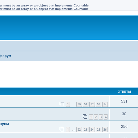
ter must be an array or an object that implements Countable
ter must be an array or an object that implements Countable
форум
иренный поиск
ОТВЕТЫ
531
1
50
51
52
53
54
…
30
1
2
3
4
ируем
256
1
22
23
24
25
26
…